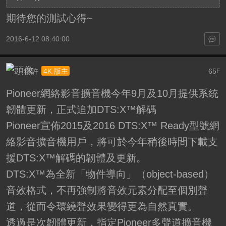
期待您的測試心得~
2016-6-12 08:40:00
小許
65
4K 版主
F
Pioneer網絡影音擴音機今年9月及10月提供系統
韌體更新，正式追加DTS:X™解碼
Pioneer宣佈2015及2016 DTS:X™ Ready型號網
絡影音擴音機用戶，將可於今年稍後時間下載支
援DTS:X™解碼的韌體及更新。
DTS:X™為全新「物件導向」（object-based）
音效格式，不再強制將音效元素分配至個別聲
道，從而令環繞聲效果變得更為自然真實。
透過是次韌體更新，指定Pioneer多聲道擴音機