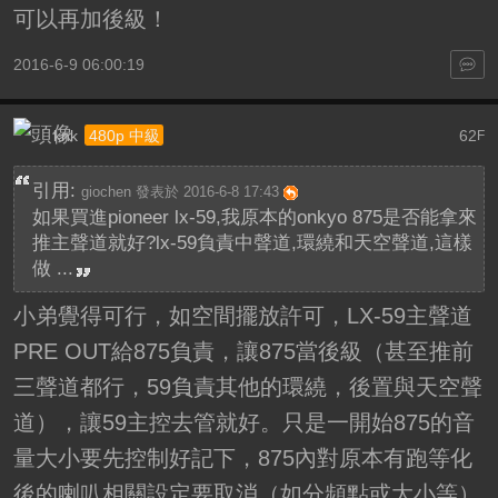
可以再加後級！
2016-6-9 06:00:19
knk
62
480p 中級
F
引用:
giochen 發表於 2016-6-8 17:43
如果買進pioneer lx-59,我原本的onkyo 875是否能拿來
推主聲道就好?lx-59負責中聲道,環繞和天空聲道,這樣
做 ...
小弟覺得可行，如空間擺放許可，LX-59主聲道
PRE OUT給875負責，讓875當後級（甚至推前
三聲道都行，59負責其他的環繞，後置與天空聲
道），讓59主控去管就好。只是一開始875的音
量大小要先控制好記下，875內對原本有跑等化
後的喇叭相關設定要取消（如分頻點或大小等）