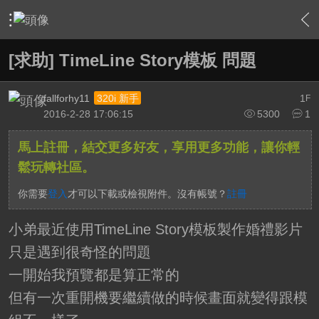
›
影片創作區
›
剪接軟硬體討論區
›
After Effects
›
內容
[求助] TimeLine Story模板 問題
fallforhy11
1
320i 新手
F
2016-2-28 17:06:15
5300
1
馬上註冊，結交更多好友，享用更多功能，讓你輕
鬆玩轉社區。
你需要
登入
才可以下載或檢視附件。沒有帳號？
註冊
小弟最近使用TimeLine Story模板製作婚禮影片
只是遇到很奇怪的問題
一開始我預覽都是算正常的
但有一次重開機要繼續做的時候畫面就變得跟模