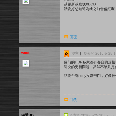
越更新越糟糕XDDD
話說好想知道為啥之前會偏紅喔
回覆
west
樓主
|
發表於 2016-5-25 15
目前的HDR各家都有各自的規
這次的更新問題，當然不單只是
話說台灣sony投影部門，好像被併到
回覆
獨愛BD
發表於 2016-5-25 20:57:35