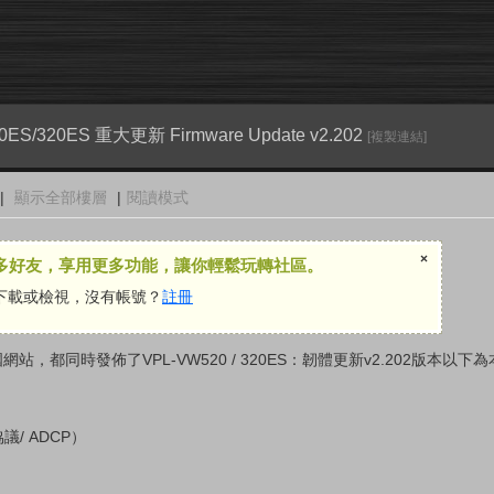
ES/320ES 重大更新 Firmware Update v2.202
[複製連結]
|
顯示全部樓層
|
閱讀模式
×
多好友，享用更多功能，讓你輕鬆玩轉社區。
下載或檢視，沒有帳號？
註冊
網站，都同時發佈了VPL-VW520 / 320ES：韌體更新v2.202版本以
/ ADCP）