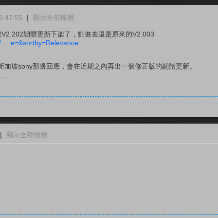
:47:55
|
顯示全部樓層
V2.202韌體更新下架了，點進去還是原來的V2.003
/ ... e=&sortby=Relevance
新加坡sony那邊回應，會在近期之內再出一個修正版的韌體更新。
..
|
顯示全部樓層