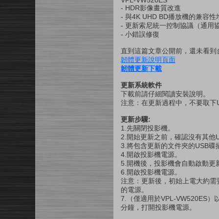
VPL-VW520ES
- HDR影像畫質改進
- 與4K UHD BD播放機的兼容性
- 更新索尼統一控制協議（通用協議
- 小錯誤修復
直到這篇文章公開前，還未看到台
韌體更新說明頁面
韌體更新下載
更新系統軟件
下載前請仔細閱讀安裝說明。
注意：在更新過程中，不要取下
更新步驟:
1.先關閉投影機。
2.開始更新之前，確認沒有其他
3.將包含更新的文件夾的USB碟
4.開啟投影機電源。
5.開機後，投影機會自動啟動更新
6.開啟投影機電源。
注意：更新後，初始上電大約需要
的電源。
7.（僅適用於VPL-VW520
分鐘，打開投影機電源。