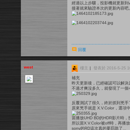
經過以上步驟，投影機就更新到v2
接著就來驗證本次的更新內容吧
回覆
west
樓主
|
發表於 2016-5-25 10
補充
昨天更新後，已經確認可以解決原本 S
不過才爽沒多久，就發現了一個令
反覆測試了很久，終於抓到兇手了
原來兇手就是 X.V.Color，選項
當播放UHD BD的HDR影片時，
所以當X.V.Color被off時
sony的RD這次真的要罰跪了...