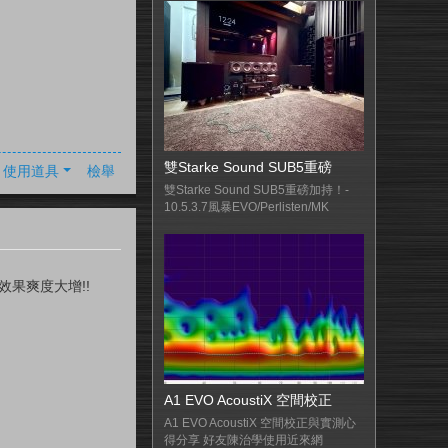
雙Starke Sound SUB5重磅
使用道具
檢舉
雙Starke Sound SUB5重磅加持！-
10.5.3.7風暴EVO/Perlisten/MK
R效果爽度大增!!
A1 EVO AcoustiX 空間校正
A1 EVO AcoustiX 空間校正與實測心
得分享 好友陳治學使用近來網