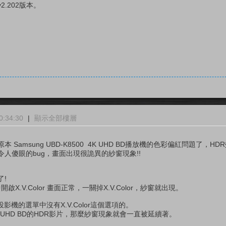
.202版本。
。
:34:30
|
顯示全部樓層
amsung UBD-K8500 4K UHD BD播放機的色彩偏紅問題了，HD
人傻眼的bug，畫面出現很詭異的紗窗現象!!
!
中開啟X.V.Color 畫面正常，一關掉X.V.Color，紗窗就出現。
投影機的選單中沒有X.V.Color這個選項的。
，再播放UHD BD的HDR影片，那麼紗窗現象就會一直被延續著。