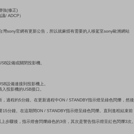
增強(修正)
/ ADCP）
灣sony官網有更新公告，所以就麻煩有需要的人移駕至sony歐洲網站
USB設備或關閉投影機。
USB設備連接到投影機上。
插入投影機的USB接口。
，過程約5分鐘。在更新過程中ON / STANDBY指示燈呈綠色閃爍，然
15分鐘。在這期間ON / STANDBY指示燈呈綠色閃爍。直到進程結束
ES）以上步驟後，指示燈會閃爍綠色的3倍，其次是警告指示燈呈紅色閃爍3次