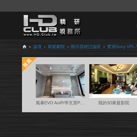
»
論壇
›
家庭劇院
›
顯示器材討論區
›
實測Sony VPL-V
H
D.
Cl
ub
精
研
風暴EVO AoIP/帝瓦雷Phantom 7.0.4金蛋客廳
我的3D家庭影院
視
務
所