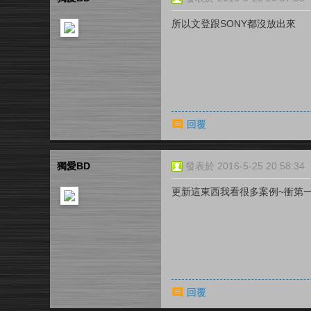
所以文登跟SONY都沒放出來
回覆
獨愛BD
發表於 2016-5-25 20:58:34
更新這東西我看很多案例~衝第一的
回覆