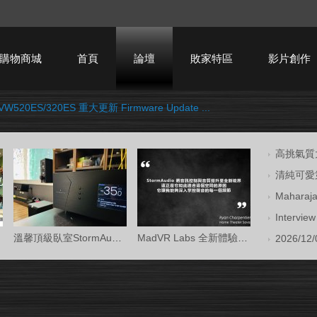
購物商城
首頁
論壇
敗家特區
影片創作
W520ES/320ES 重大更新 Firmware Update ...
HTPC技術討論
高挑氣質大
清純可愛第
Mahara
Intervi
溫馨頂級臥室StormAudio風暴Core 16/Ken Kr
MadVR Labs 全新體驗中心 —— 與 StormAud
2026/12/