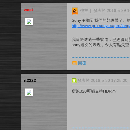
west
樓主
|
發表於 2016-5-29 16
Sony 有聽到我們的幹譙聲了。把
http://www.pro.sony.eu/pro/lang
我這邊透過一些管道，已經得到
sony這次的表現，令人有點失望...
回覆
rt2222
發表於 2016-5-30 17:25:00
所以320可能支持HDR??