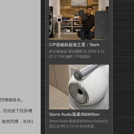
C/P值破錶超值之選：Stark
本文最後由 漢怡國際 於 2026-3-11
02:17 PM 編輯 C/P值破錶
後閃爍橘黃色。
前，切勿拔下投影機
Storm Audio風暴/B&W/Ken
。雖然閃爍，等待1
Storm Audio風暴/B&W/Ken Kreisel共
譜北台灣5.3.3.6 Hi-End美麗