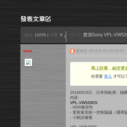
[分享]
實測Sony VPL-VW520
檢視:
11076
|
回覆:
9
west
發表於 2016-5-25 09:59:59
馬上註冊，結交更
你需要
登入
才可以
20160523日，日本與歐洲、德國
內容:
VPL-VW320ES
- HDR兼容性
- 更新索尼統一控制協議（通用協議
- 小錯誤修復