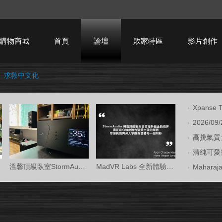
購物商城
首頁
論壇
敗家特區
影片創作
›
求救中文化
HTPC技術討論
Xpans
2026/09
高挑氣質大
清純可愛第
溫馨頂級臥室StormAudio風暴Core 16/Ken Kr
MadVR Labs 全新體驗中心 —— 與 StormAud
Mahara