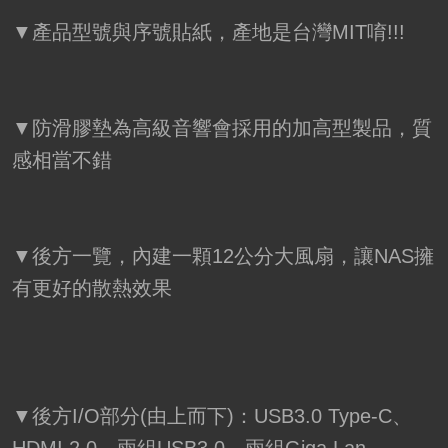
▼產品型號與序號貼紙，產地是台灣MIT唷!!!
▼防滑膠墊為高級音響會採用的加高型製品，質
感相當不錯
▼後方一覽，內建一顆12公分大風扇，讓NAS擁
有更好的散熱效果
▼後方I/O部分(由上而下)：USB3.0 Type-C、
HDMI 2.0、兩組USB3.0、兩組Giga Lan、