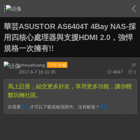
›
敗家特區 For Sale or Trade
›
3C資訊流通站
›
內容
華芸ASUSTOR AS6404T 4Bay NAS-採
用四核心處理器與支援HDMI 2.0，強悍
規格一次擁有!!
johnuahuang
1
720i 中級
F
2017-6-7 16:11:35
4847
1
馬上註冊，結交更多好友，享用更多功能，讓你輕
鬆玩轉社區。
你需要
登入
才可以下載或檢視附件。沒有帳號？
註冊