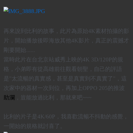
再來說到比利的故事
，此片為原始4K素材拍攝的影
片，開始播放後即海放其他4K影片，真正的震撼才
剛要開始......
當時此片在台北京站威秀上映的4K 3D/120P的規
格，小弟即有從高雄前往觀看朝聖，自己的評語
是"太流暢的真實感，甚至是真實到不真實了"，這
次家中的器材一次到位，再加上OPPO 205的推波
助瀾
，豈能放過比利，那就來吧~~~
比利的片子是4K/60P，我喜歡流暢不抖動的感覺，
一開始的規格就討喜了。