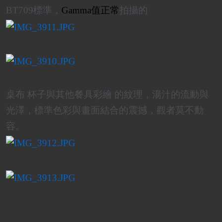
BT709標準，
Gamma值正常
拍攝的
桌布 杯子與其他餐具彩繪 的紋理，湯汁的流動與
光澤，標準色彩與畫面結合的震撼，觀者莫不動
容。