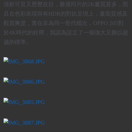
清析可見又歷歷在目，勝過同片的2K畫質甚多，而
且在色彩表現與有HDR的對比呈現上，畫面質感及
觀賞爽度，實在非為同一世代檔次，OPPO 205對
於4K時代的銓釋，我認為設立了一個強大又難以超
越的標準。