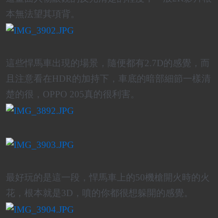
本無法望其項背。
這些悍馬車出現的場景，隨便都有2.7D的感覺，而
且注意看在HDR的加持下，車底的暗部細節一樣清
楚的很，OPPO 205真的很利害。
最好玩的是這一段，悍馬車上的50機槍開火時的火
花，根本就是3D，噴的你都很想躲開的感覺。