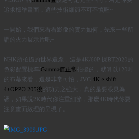
追求標準畫面，這些技術細節不可不慎喔~
一開始，我們來看看影像的實力如何，先來一些所
謂的火力展示片吧~
NHK所拍攝的世界遺產
，這是4K/60P 採BT2020的
色彩配置標準/
Gamma值正常
拍攝的，就算以120吋
的布幕來看，還是非常可怕，JVC
4K e-shift
4+OPPO 205後
的功力之強大，真的是要眼見為
憑，如果說2K時代你注重細節，那麼4K時代你要
注意畫面紋理的呈現了。