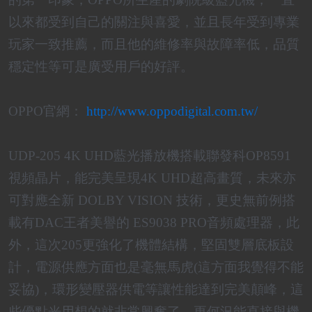
以來都受到自己的關注與喜愛，並且長年受到專業
玩家一致推薦，而且他的維修率與故障率低，品質
穩定性等可是廣受用戶的好評。
OPPO官網：
http://www.oppodigital.com.tw/
UDP-205 4K UHD藍光播放機搭載聯發科OP8591
視頻晶片，能完美呈現4K UHD超高畫質，未來亦
可對應全新 DOLBY VISION 技術，更史無前例搭
載有DAC王者美譽的 ES9038 PRO音頻處理器，此
外，這次205更強化了機體結構，堅固雙層底板設
計，電源供應方面也是毫無馬虎(這方面我覺得不能
妥協)，環形變壓器供電等讓性能達到完美顛峰，這
些優點光用想的就非常興奮了，更何況能直接與機