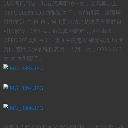
以前即已用過，現在我再翻拍一次，因為再加上
OPPO 205的HDR功能幫助下，真的很屌，畫面場
景中的近 中 後 遠，何止是清清楚楚或是歷歷在目
可以形容，別怪我，這次真的辭窮，說不出來，
OPPO 205太利害了，畫面中的色彩 細節紋理 明暗
對比 空間景深的種種表現，再說一次，OPPO 205
太 太 太利害了。
這畫面人物眼鏡的反光清楚的程度，一般2K影片根