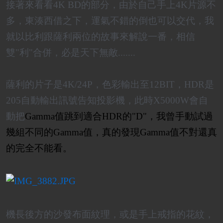
接著來看看4K BD的部分，由於自己手上4K片源不
多，東湊西借之下，運氣不錯的倒也可以交代，我
就以比利跟薩利兩位的故事來解說一番，相信
雙"利"合併，必是天下無敵.......
薩利的片子是4K/24P，色彩輸出至12BIT，HDR是
205自動輸出訊號告知投影機，此時X5000W會自
動把
Gamma值跳到適合HDR的"D"，我曾手動試過
幾組不同的Gamma值，真的發現Gamma值不對還真
的完全不能看。
機長後方的沙發布面紋理，或是手上戒指的花紋，