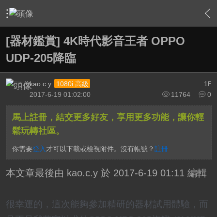
›
軟硬體相關技術
›
高畫質多媒體播放機與BD討論區
›
內
[器材鑑賞] 4K時代影音王者 OPPO
UDP-205降臨
kao.c.y
1
1080i 高級
F
2017-6-19 01:02:00
11764
0
馬上註冊，結交更多好友，享用更多功能，讓你輕
鬆玩轉社區。
你需要
登入
才可以下載或檢視附件。沒有帳號？
註冊
本文章最後由 kao.c.y 於 2017-6-19 01:11 編輯
很幸運的，這次能夠參加精研的器材試用體驗，而