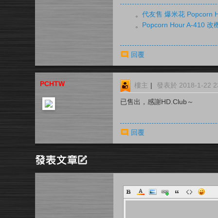
。
代友售 爆米花 Popcorn H
。
Popcorn Hour A-41
回覆
PCHTW
樓主
|
發表於 2018-1-22 23
已售出，感謝HD.Club～
回覆