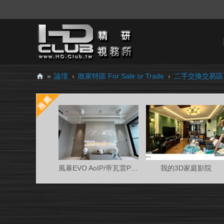
»
論壇
›
敗家特區 For Sale or Trade
›
二手交換交易區
H
D.
Cl
ub
精
研
風暴EVO AoIP/帝瓦雷Phantom 7.0.4金蛋客廳
我的3D家庭影院
視
務
所