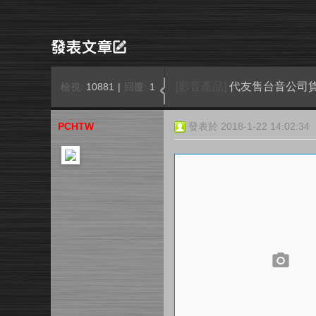
[影音產品]
代友售台音公司貨On
檢視:
10881
|
回覆:
1
PCHTW
發表於 2018-1-22 14:02:34