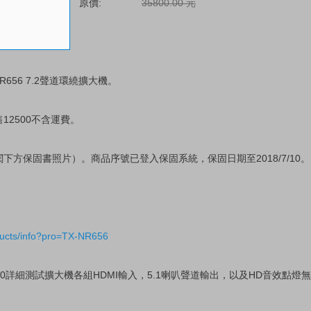
原價:
35800.00 元
R656 7.2聲道環繞擴大機。
12500不含運費。
下方保固書照片）。商品序號已登入保固系統，保固日期至2018/7/10。
ducts/info?pro=TX-NR656
r A-500詳細測試擴大機各組HDMI輸入，5.1喇叭聲道輸出，以及HD音效點