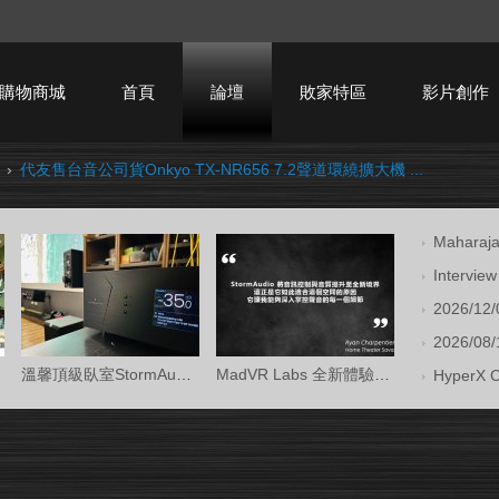
購物商城
首頁
論壇
敗家特區
影片創作
›
代友售台音公司貨Onkyo TX-NR656 7.2聲道環繞擴大機 ...
HTPC技術討論
Mahara
Intervi
2026/12/
2026/08/1
溫馨頂級臥室StormAudio風暴Core 16/Ken Kr
MadVR Labs 全新體驗中心 —— 與 StormAud
HyperX