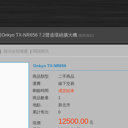
kyo TX-NR656 7.2聲道環繞擴大機
[複製連結]
|
顯示全部樓層
|
閱讀模式
Onkyo TX-NR656
商品類型:
二手商品
運費:
線下交易
剩餘時間:
成交結束
商品數量:
1
地點:
新北市
累計售出:
0
12500.00
元
現價: