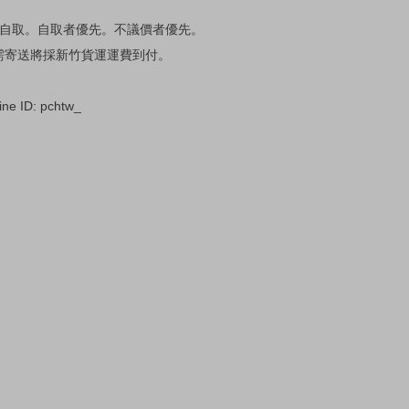
議自取。自取者優先。不議價者優先。
需寄送將採新竹貨運運費到付。
D: pchtw_