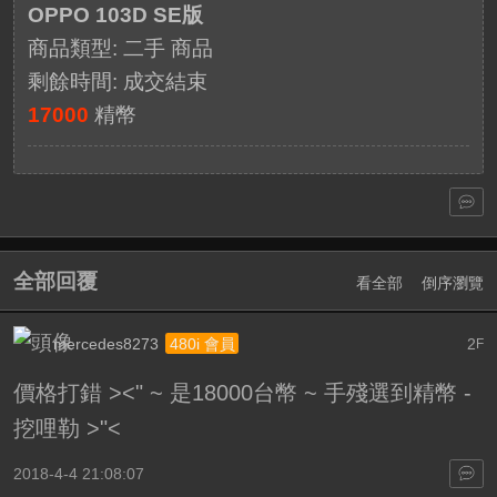
OPPO 103D SE版
商品類型: 二手 商品
剩餘時間:
成交結束
17000
精幣
全部回覆
看全部
倒序瀏覽
mercedes8273
2
480i 會員
F
價格打錯 ><" ~ 是18000台幣 ~ 手殘選到精幣 -
挖哩勒 >"<
2018-4-4 21:08:07