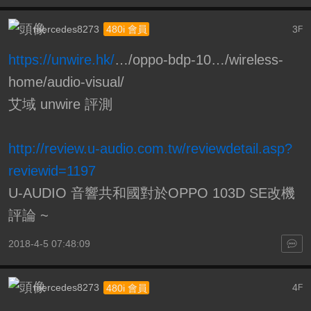
mercedes8273
3
480i 會員
F
https://unwire.hk/
…/oppo-bdp-10…/wireless-
home/audio-visual/
艾域 unwire 評測
http://review.u-audio.com.tw/reviewdetail.asp?
reviewid=1197
U-AUDIO 音響共和國對於OPPO 103D SE改機
評論 ~
2018-4-5 07:48:09
mercedes8273
4
480i 會員
F