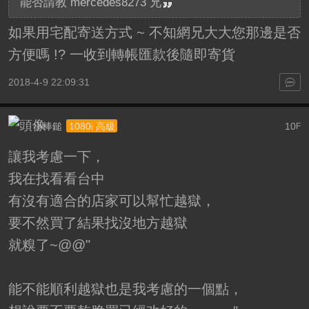
能否請教 mercedes8273 兄
如果用宅配寄送方式 ~ 不知網兄大大您那邊是否
方便嗎 !? 一收到轉帳匯款後隨即寄貨
2018-4-9 22:09:31
小棒鎚
10
1080i 高級
F
讓我考慮一下，
我在找看看台中
有沒有適合的店家可以幫忙越獄，
要不然買了結果找沒地方越獄
就糗了~@@"
能不能順利越獄也是我考慮的一個點，