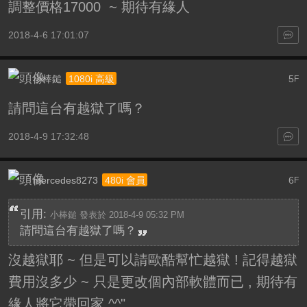
調整價格17000 ~ 期待有緣人
2018-4-6 17:01:07
小棒鎚
5
1080i 高級
F
請問這台有越獄了嗎？
2018-4-9 17:32:48
mercedes8273
6
480i 會員
F
引用:
小棒鎚 發表於 2018-4-9 05:32 PM
請問這台有越獄了嗎？
沒越獄耶 ~ 但是可以請歐酷幫忙越獄 ! 記得越獄
費用沒多少 ~ 只是更改個內部軟體而已 , 期待有
緣人將它帶回家 ^^"