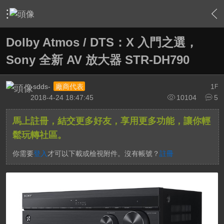
›
家庭劇院
›
擴大機討論區
›
內容
Dolby Atmos / DTS：X 入門之選，
Sony 全新 AV 放大器 STR-DH790
-sdds-
1
廠商代表
F
2018-4-24 18:47:45
10104
5
馬上註冊，結交更多好友，享用更多功能，讓你輕
鬆玩轉社區。
你需要
登入
才可以下載或檢視附件。沒有帳號？
註冊