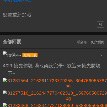
點擊重新加載
全部回覆
看全部
倒序瀏覽
-sdds-
2
廠商代表
F
4/29 搶先體驗 場地架設完畢~ 歡迎來搶先體驗
一下~