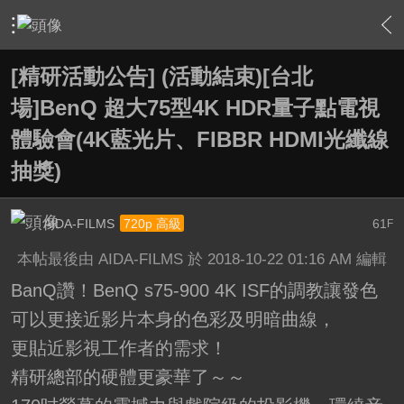
›
站務中心
›
精研活動告示版
›
內容
[精研活動公告] (活動結束)[台北
場]BenQ 超大75型4K HDR量子點電視
體驗會(4K藍光片、FIBBR HDMI光纖線
抽獎)
AIDA-FILMS
61
720p 高級
F
本帖最後由 AIDA-FILMS 於 2018-10-22 01:16 AM 編輯
BanQ讚！BenQ s75-900 4K ISF的調教讓發色
可以更接近影片本身的色彩及明暗曲線，
更貼近影視工作者的需求！
精研總部的硬體更豪華了～～