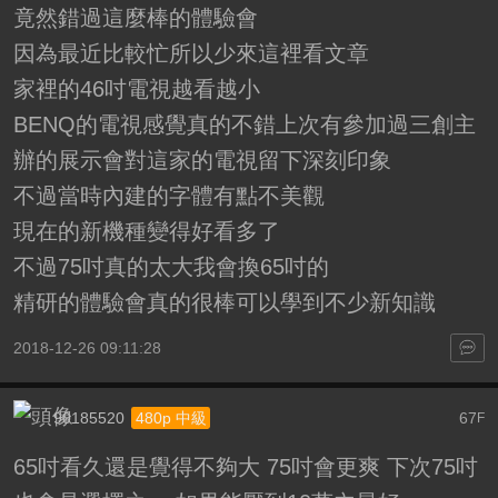
竟然錯過這麼棒的體驗會
因為最近比較忙所以少來這裡看文章
家裡的46吋電視越看越小
BENQ的電視感覺真的不錯上次有參加過三創主
辦的展示會對這家的電視留下深刻印象
不過當時內建的字體有點不美觀
現在的新機種變得好看多了
不過75吋真的太大我會換65吋的
精研的體驗會真的很棒可以學到不少新知識
2018-12-26 09:11:28
90185520
67
480p 中級
F
65吋看久還是覺得不夠大 75吋會更爽 下次75吋