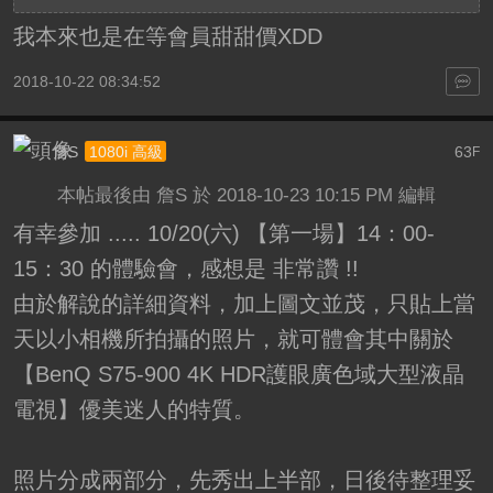
我本來也是在等會員甜甜價XDD
2018-10-22 08:34:52
詹S
63
1080i 高級
F
本帖最後由 詹S 於 2018-10-23 10:15 PM 編輯
有幸參加 ..... 10/20(六) 【第一場】14：00-
15：30 的體驗會，感想是 非常讚 !!
由於解說的詳細資料，加上圖文並茂，只貼上當
天以小相機所拍攝的照片，就可體會其中關於
【BenQ S75-900 4K HDR護眼廣色域大型液晶
電視】優美迷人的特質。
照片分成兩部分，先秀出上半部，日後待整理妥