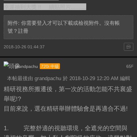
幸運抽到大獎 !! 續貼照片..........
附件:
你需要
登入
才可以下載或檢視附件。沒有帳
號？
註冊
2018-10-26 01:44:37
grandpachu
65
720i 中級
F
本帖最後由 grandpachu 於 2018-10-29 12:20 AM 編輯
精研視務所搬遷後，第一次的活動怎能不共襄盛
舉呢!?
目前來說，選在精研舉辦體驗會是再適合不過!
1. 完整舒適的視聽環境，全遮光的空間與