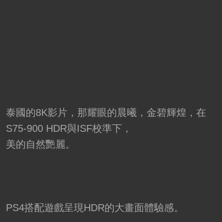
泰國的8K影片，那耀眼的晨曦，金碧輝煌，在
S75-900 HDR與ISF校準下，
美的自然艷麗。
PS4搭配遊戲呈現HDR的大畫面體驗感。