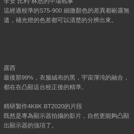
李安 比利·林恩的中場戰事
這經過校準的S75-900 細微顏色的差異都嶄露無
遺，補光燈的色差都可以清楚的分辨出來。
露西
最後那99%，衣服絨布的黑，宇宙渾沌的融合，
都在在凸顯這台校正後的精準。
精研製作4K8K BT2020的片段
既然是專為顯示器拍攝的影片，自然更能夠凸顯
出顯示器的強項了。