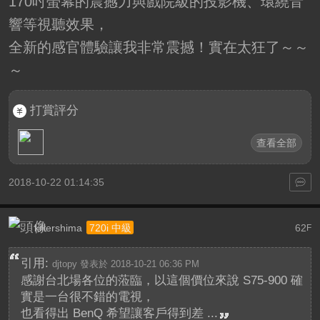
170吋螢幕的震撼力與戲院級的投影機、環繞音
響等視聽效果，
全新的感官體驗讓我非常震撼！實在太狂了～～
～
打賞評分
查看全部
2018-10-22 01:14:35
killershima
62
720i 中級
F
引用:
djtopy 發表於 2018-10-21 06:36 PM
感謝台北場各位的蒞臨，以這個價位來說 S75-900 確
實是一台很不錯的電視，
也看得出 BenQ 希望讓客戶得到差 ...