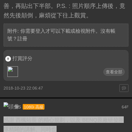
善，再貼出下半部。P.S. : 照片順序上傳後，竟
然先後顛倒，麻煩從下往上觀賞。
附件:
你需要
登入
才可以下載或檢視附件。沒有帳
號？
註冊
打賞評分
查看全部
2018-10-23 22:06:47
詹S
64
1080i 高級
F
感謝 西楓站長 的精心規劃，以及 BENQ原廠研發團
隊精闢的講解。同時也