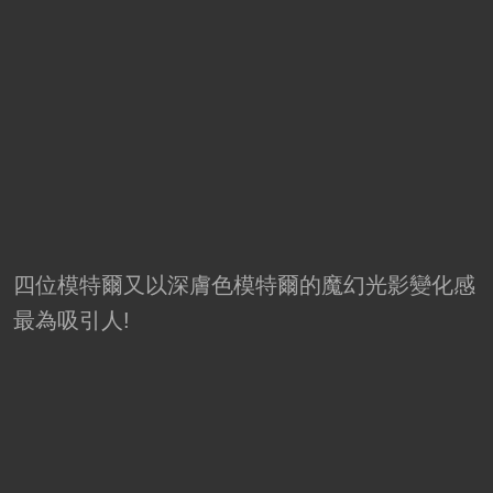
四位模特爾又以深膚色模特爾的魔幻光影變化感
最為吸引人!