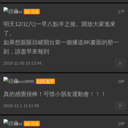
west
17
8K 司令
F
明天12/1(六)一早八點半之後。開放大家進來
了。
如果想親眼目睹開台第一個播送8K畫面的那一
刻，請盡早來報到
2018-11-30 19:13:04
marco8895
18
320i 新手
F
真的感覺很棒！可惜小朋友運動會！！！
2018-12-1 11:51:05
west
19
8K 司令
F