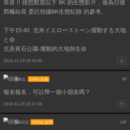
恭喜 !! 很想觀賞以下 8K 的生態影片，做為日後
西楓站長 委託拍攝8K生態紀錄 的參考。
下午15:40 北米イエローストーン躍動する大地
と命
北美黃石公園-耀動的大地與生命
2018-11-29 18:15:05
吉米丘
9
1080i 高級
F
報名報名，可以帶一個小朋友嗎？
2018-11-29 18:27:46
TU6222
10
1080p 金牌
F