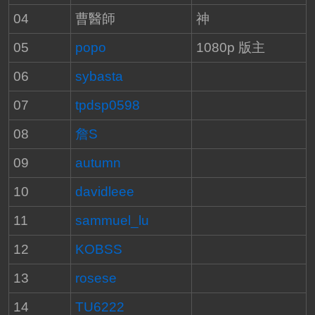
04
曹醫師
神
05
popo
1080p 版主
06
sybasta
07
tpdsp0598
08
詹S
09
autumn
10
davidleee
11
sammuel_lu
12
KOBSS
13
rosese
14
TU6222