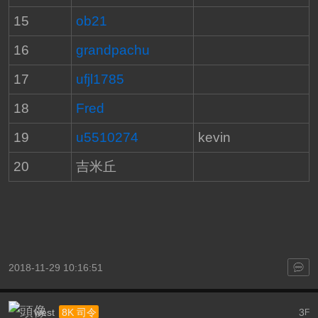
15
ob21
16
grandpachu
17
ufjl1785
18
Fred
19
u5510274
kevin
20
吉米丘
2018-11-29 10:16:51
west
3
8K 司令
F