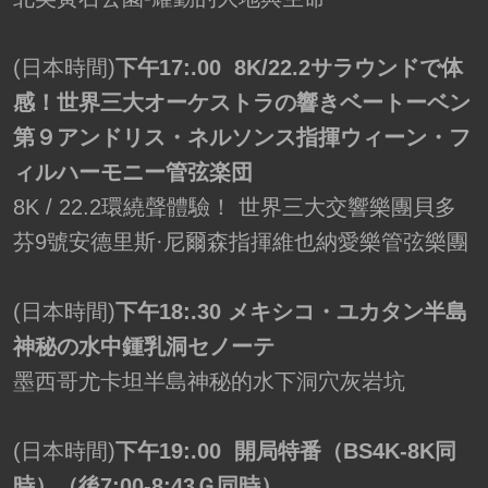
(日本時間)
下午17:.00 8K/22.2サラウンドで体
感！世界三大オーケストラの響きベートーベン
第９アンドリス・ネルソンス指揮ウィーン・フ
ィルハーモニー管弦楽団
8K / 22.2環繞聲體驗！ 世界三大交響樂團貝多
芬9號安德里斯·尼爾森指揮維也納愛樂管弦樂團
(日本時間)
下午18:.30 メキシコ・ユカタン半島
神秘の水中鍾乳洞セノーテ
墨西哥尤卡坦半島神秘的水下洞穴灰岩坑
(日本時間)
下午19:.00 開局特番（BS4K-8K同
時）（後7:00-8:43Ｇ同時）