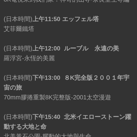
(日本時間)
上午11:50 エッフェル塔
艾菲爾鐵塔
(日本時間)
上午12:00 ルーブル 永遠の美
羅浮宮-永恆的美麗
(日本時間)
下午13:00 ８K完全版２００１年宇
宙の旅
70mm膠捲重製8K完整版-2001太空漫遊
(日本時間)
下午15:40 北米イエローストーン躍
動する大地と命
北美黃石公園-耀動的大地與生命