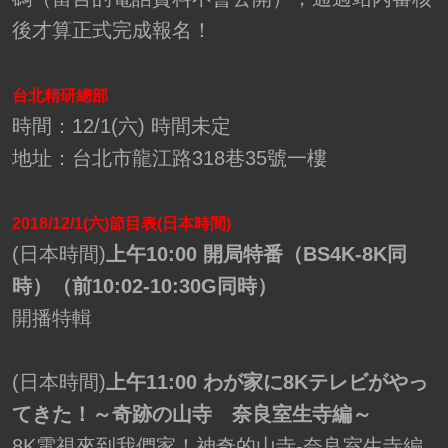
後才算正式完成報名！
台北精研總部
時間：12/1(六) 時間未定
地址：台北市龍江路318巷35號一樓
2018/12/1(六)節目表(日本時間)
(日本時間)
上午10:00 開局特番（BS4K-8K同
時）（前10:02-10:30G同時）
開播特輯
(日本時間)
上午11:00 わが家に8Kテレビがやっ
てきた！～奇跡の山寺 奈良室生寺編～
8K電視來到我們家！神奇的山寺-奈良室生寺編