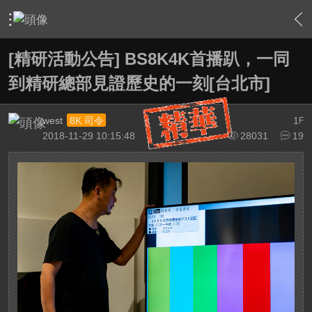
›
站務中心
›
精研活動告示版
›
內容
[精研活動公告] BS8K4K首播趴，一同
到精研總部見證歷史的一刻[台北市]
west
1
8K 司令
F
2018-11-29 10:15:48
28031
19