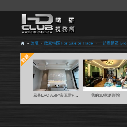
»
論壇
›
敗家特區 For Sale or Trade
›
一起團購區 Grou
H
D.
Cl
ub
精
研
風暴EVO AoIP/帝瓦雷Phantom 7.0.4金蛋客廳
我的3D家庭影院
視
務
所