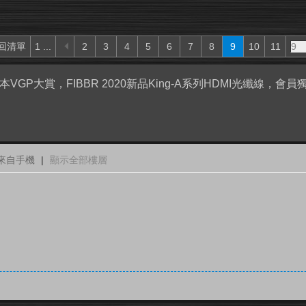
回清單
1 ...
2
3
4
5
6
7
8
9
10
11
本VGP大賞，FIBBR 2020新品King-A系列HDMI光纖線，會
來自手機
|
顯示全部樓層