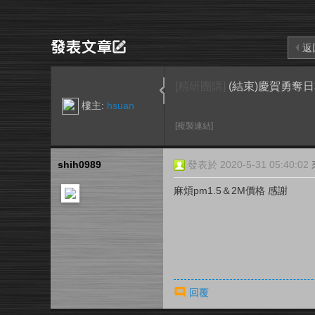
返
[精研團購]
(結束)慶賀勇奪日
樓主:
hsuan
[複製連結]
shih0989
發表於 2020-5-31 05:40:02
麻煩pm1.5＆2M價格 感謝
回覆