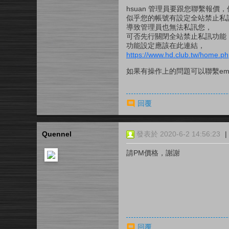
hsuan 管理員要跟您聯繫報價
似乎您的帳號有設定全站禁止私
導致管理員也無法私訊您，
可否先行關閉全站禁止私訊功能，
功能設定應該在此連結，
https://www.hd.club.tw/home
如果有操作上的問題可以聯繫ema
回覆
Quennel
發表於 2020-6-2 14:56:23
|
請PM價格，謝謝
回覆