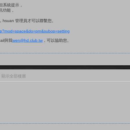
，但系統提示，
訊功能，
hsuan 管理員才可以聯繫您。
.php?mod=space&do=pm&subop=setting
il與我
wen@hd.club.tw
，可以協助您。
顯示全部樓層