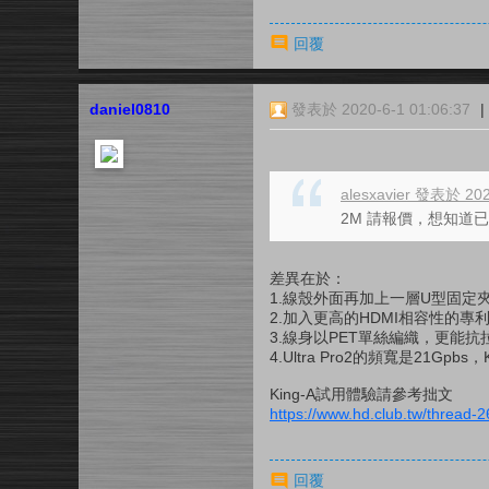
回覆
daniel0810
發表於 2020-6-1 01:06:37
|
alesxavier 發表於 202
2M 請報價，想知道已有
差異在於：
1.線殼外面再加上一層U型固定
2.加入更高的HDMI相容性的專
3.線身以PET單絲編織，更能抗
4.Ultra Pro2的頻寬是21Gp
King-A試用體驗請參考拙文
https://www.hd.club.tw/thread-
回覆