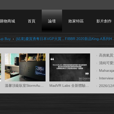
購物商城
首頁
論壇
敗家特區
影片創作
p Buy
›
(結束)慶賀勇奪日本VGP大賞，FIBBR 2020新品King-A系列H ..
HTPC技術討論
高挑氣質大
清純可愛第
Mahara
Intervi
溫馨頂級臥室StormAudio風暴Core 16/Ken Kr
MadVR Labs 全新體驗中心 —— 與 StormAud
2026/12/