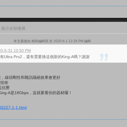
顯示全部樓層
本文最後由 精研編輯部 於 2020-6-1 12:26 PM 編輯
0-5-31 10:50 PM
Ultra Pro2，還有需要換這個新的King-A嗎？謝謝
夾，線頭剛性和雜訊隔絕效果會更好
利技術
拉抗壓
bs，King-A是18Gbps，這就要看你的器材囉！
265227-1-1.html