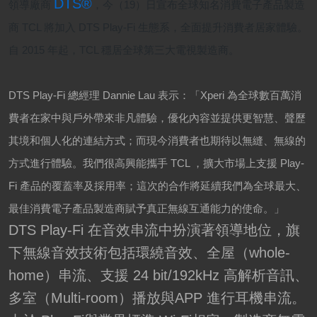
DTS®
領導廠商
，今（
19
）日宣布全球知名消費電子產品製造
商
TCL
將加入
DTS Play-Fi
生態系，全面提升消費者居家體驗。
自
2015
年起，
TCL
穩居全球第三大電視製造商。
DTS Play-Fi
總經理
Dannie Lau
表示：「
Xperi
為全球數百萬消
費者在家中與戶外帶來非凡體驗，優化內容並提供更智慧、聲歷
其境和個人化的連結方式；而現今消費者也期待以無縫、無線的
方式進行體驗。我們很高興能攜手
TCL
，擴大市場上支援
Play-
Fi
產品的覆蓋率及採用率；這次的合作將延續我們為全球最大、
最佳消費電子產品製造商賦予真正無線互通能力的使命。」
DTS Play-Fi 在音效串流中扮演著領導地位，旗
下無線音效技術包括環繞音效、全屋（whole-
home）串流、支援 24 bit/192kHz 高解析音訊、
多室（Multi-room）播放與APP 進行耳機串流。