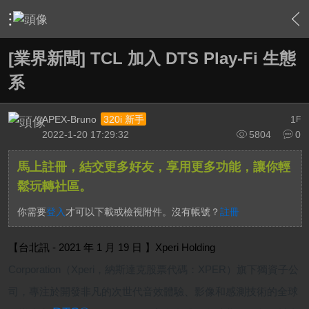
›
家庭劇院
›
擴大機討論區
›
內容
[業界新聞] TCL 加入 DTS Play-Fi 生態
系
APEX-Bruno
1
320i 新手
F
2022-1-20 17:29:32
5804
0
馬上註冊，結交更多好友，享用更多功能，讓你輕
鬆玩轉社區。
你需要
登入
才可以下載或檢視附件。沒有帳號？
註冊
【台北訊
- 2021
年
1
月
19
日
】
Xperi Holding
Corporation
（
Xperi
，納斯達克股票代碼：
XPER
）旗下獨資子公
司，專注於開發非凡的次世代音效體驗、影像和感測技術的全球