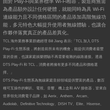
由於 Play-Fi與業界標準 Wi-Fi相容，製造商無需
為產品額外設計任何硬體，就能同時為具 Wi-Fi
連線能力且不同價格區間的產品添加高階無線功
能，多元特色大幅提升使用者無線體驗，也讓合
作夥伴落實真正的產品差異化。
TCL
海外業務事業群總經理
Bill Jiang
表示
:
「
TCL
加入
DTS
Play-Fi
生態系後，將創造前所未有的機會，能提供消費者最豐
富的音效，也讓家庭娛樂體驗不再需要複雜的線路連接。透過
DTS Play-Fi
和
TCL
，消費者將擁有更多不同產品和價格選
擇。」
DTS Play-Fi
生態系為無線家庭音頻領域提供豐富的產品，數百
種可互操作的喇叭、電視、音響、機上盒和
A/V
接收器，皆來自
世界領先消費電子品牌，如
Aerix
、
Anthem
、
Arcam
、
Audiolab
、
Definitive Technology
、
DISH TV
、
Elite
、
Hisense
、