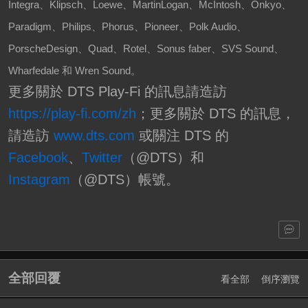
Integra
、
Klipsch
、
Loewe
、
MartinLogan
、
McIntosh
、
Onkyo
、
Paradigm
、
Philips
、
Phorus
、
Pioneer
、
Polk Audio
、
PorscheDesign
、
Quad
、
Rotel
、
Sonus faber
、
SVS
Sound
、
Wharfedale
和
Wren Sound
。
更多關於 DTS Play-Fi 的訊息請造訪
https://play-fi.com/zh
；更多關於 DTS 的訊息，
請造訪
www.dts.com
或關注 DTS 的
Facebook
、
Twitter
（@DTS）和
Instagram
（@DTS）帳號。
全部回覆
看全部
倒序瀏覽