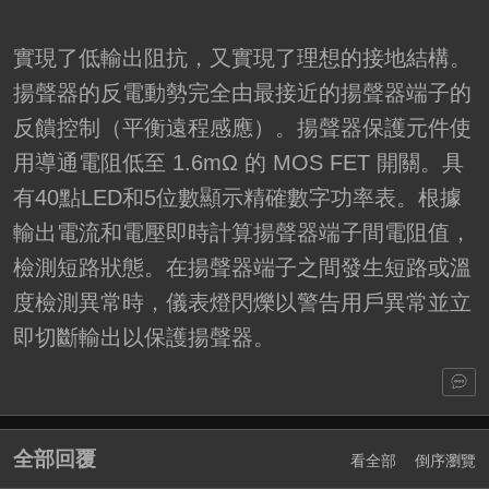
實現了低輸出阻抗，又實現了理想的接地結構。
揚聲器的反電動勢完全由最接近的揚聲器端子的
反饋控制（平衡遠程感應）。揚聲器保護元件使
用導通電阻低至 1.6mΩ 的 MOS FET 開關。具
有40點LED和5位數顯示精確數字功率表。根據
輸出電流和電壓即時計算揚聲器端子間電阻值，
檢測短路狀態。在揚聲器端子之間發生短路或溫
度檢測異常時，儀表燈閃爍以警告用戶異常並立
即切斷輸出以保護揚聲器。
全部回覆
看全部
倒序瀏覽