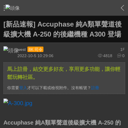
›
家庭劇院
›
擴大機討論區
›
內容
[新品速報] Accuphase 純A類單聲道後
級擴大機 A-250 的後繼機種 A300 登場
west
1
8K 司令
F
2022-10-5 10:29:06
4818
0
馬上註冊，結交更多好友，享用更多功能，讓你輕
鬆玩轉社區。
你需要
登入
才可以下載或檢視附件。沒有帳號？
註冊
Accuphase 純A類單聲道後級擴大機 A-250 的