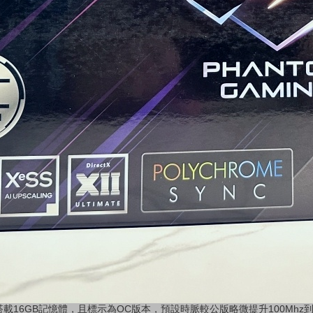
搭載
16GB
記憶體，且標示為
OC
版本，預設時脈較公版略微提升
100Mhz