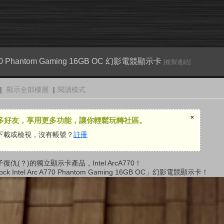
 A770 Phantom Gaming 16GB OC 幻影電競顯示卡
[複製連結]
|
顯示全部樓層
|
閱讀模式
×
多好友，享用更多功能，讓你輕鬆玩轉社區。
下載或檢視，沒有帳號？
註冊
子復仇
(
？
)
的獨立顯示卡產品，
Intel ArcA770
！
ck Intel Arc A770 Phantom Gaming 16GB OC
」幻影電競顯示卡！