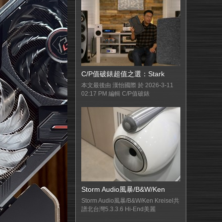
C/P值破錶超值之選：Stark
本文最後由 漢怡國際 於 2026-3-11
02:17 PM 編輯 C/P值破錶
Storm Audio風暴/B&W/Ken
Storm Audio風暴/B&W/Ken Kreisel共
譜北台灣5.3.3.6 Hi-End美麗