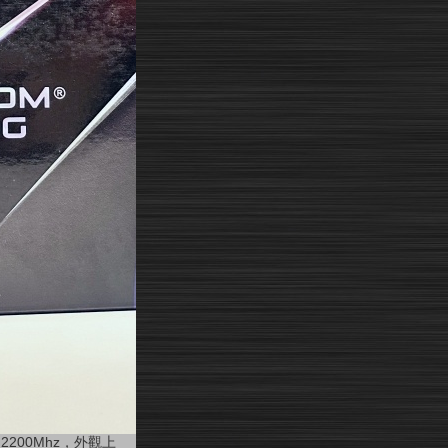
到
2200Mhz
，外觀上