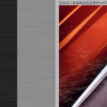
則改為三風扇散熱器及雙
8Pin
供