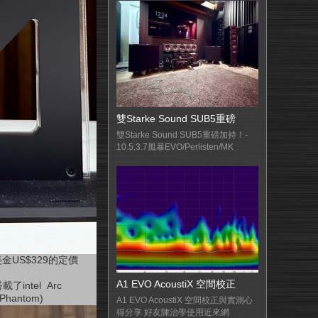
雙Starke Sound SUB5重磅
雙Starke Sound SUB5重磅加持！-
10.5.3.7風暴EVO/Perlisten/MK
美金
US$329
的定價
A1 EVO AcoustiX 空間校正
搭載了
intel Arc
Phantom)
A1 EVO AcoustiX 空間校正與實測心
得分享 好友陳治學使用近來網