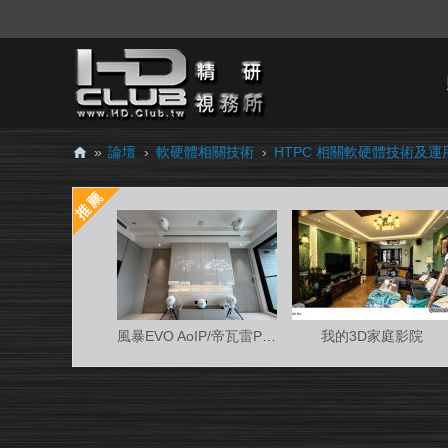
»
論壇
›
軟硬體相關技術
›
HTPC 相關軟硬體技術及運
H
D.
Cl
ub
精
研
風暴EVO AoIP/帝瓦雷Phantom 7.0.4金蛋客廳
我的3D家庭影院
視
務
所