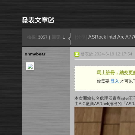
[分享]
ASRock Intel Arc
檢視:
3057
|
回覆:
1
ohmybear
發表於 2024-6-19 12:17:54
馬上註冊，結交更
你需要
登入
才可以
本次開箱知名處理器廠商
intel
王
由
AIC
廠商
ASRock
推出的「
ASRo