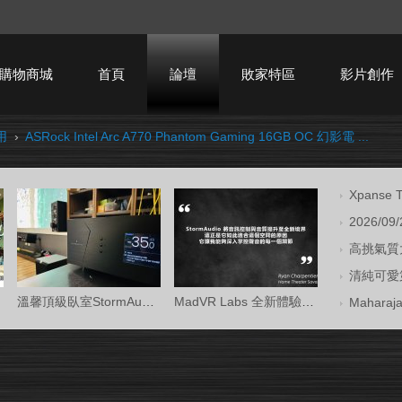
購物商城
首頁
論壇
敗家特區
影片創作
用
›
ASRock Intel Arc A770 Phantom Gaming 16GB OC 幻影電 ...
HTPC技術討論
Xpans
2026/09
高挑氣質大
清純可愛第
溫馨頂級臥室StormAudio風暴Core 16/Ken Kr
MadVR Labs 全新體驗中心 —— 與 StormAud
Mahara