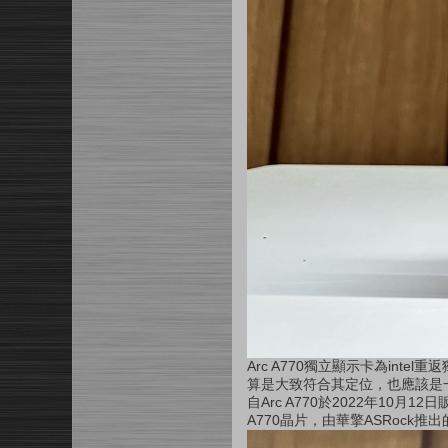
Arc A770
獨立顯示卡為
intel
重返
算是大致符合其定位，也應該是
自
Arc A770
於
2022
年
10
月
12
日
A770
晶片，由華擎
ASRock
推出