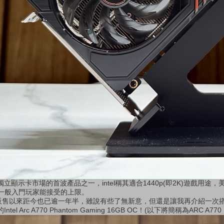
獨立顯示卡市場的首波產品之一，
intel
稱其適合
1440p(
即
2K)
遊戲用途，
一般入門玩家能接受的上限。
販售以來距今也已逾一年半，雖說有些了無新意，但還是讓我再介紹一次
的
Intel Arc A770 Phantom Gaming 16GB OC
！
(
以下將簡稱為
ARC A770 