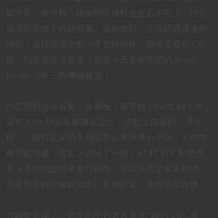
鬆平常，吸音棉、緩衝墊等堆料也是必不可少，但在
這樣的基礎下再給螢幕、還加旋鈕，主流的通通嚨齁
哩啦！這樣通通全部一手包辦給你，價格還要有 CP
值，到底是誰這麼卷？就是今天要來開箱的 Royal
Kludge S98 三模機械鍵盤！
內部用料沒在客氣，金屬板＋吸音棉＋IXPE 軸下墊，
還有 EVA 墊等多層減震設計，搭配上自家的「雪皇
軸」，敲打起來的手感敲擊起來就像石子音，安靜中
略帶點清脆；在右上方給了一個 1.47 吋 TFT 彩色螢
幕＋多功能旋鈕來進行操作，可以不需要依靠軟體，
只要動手轉一轉就能進行各種設定，真的非常方便～
在鍵盤市場上，常見的配列大多是 87 鍵的 TKL 或