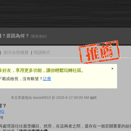
機？原因為何？
[複製連結]
|
顯示全部樓層
|
閱讀模式
×
多好友，享用更多功能，讓你輕鬆玩轉社區。
下載或檢視，沒有帳號？
註冊
本文章最後由 daniel0810 於 2026-6-17 09:09 AM 編輯
何？
OG
與處理器往往最受矚目。然而，在這兩者之間，還存在一個至關重要的組