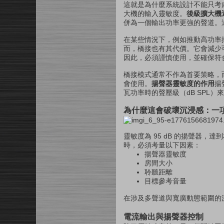
這就是為什麼系統設計不能只考
大機的輸入靈敏度。
後級擴大機
併為一個輸出功率更強的聲道。
在某些情況下，例如推動高功率
而，橋接也有其代價。它會減少
因此，必須謹慎使用，並確保符
橋接模式通常不作為首要策略，
會使用。
揚聲器靈敏度的作用
揚
瓦功率時的聲壓級（dB SPL）
為什麼這會破壞沉浸感：一
靈敏度為 95 dB 的揚聲器，
時，必須考量以下因素：
揚聲器靈敏度
房間大小
聆聽距離
目標參考音量
在涉及多聲道與寬廣動態範圍的
電流輸出與揚聲器控制