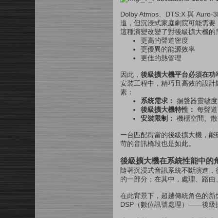
Dolby Atmos、DTS:X 
道，但沉浸式家庭劇院可能需要 1
這種演變改變了對後級擴大機的
更高的聲道密度
更優異的能源效率
更佳的熱管理
因此，
後級擴大機平台必須在功
安裝工程中，精巧且高效的設計
素：
系統需求：
揚聲器靈敏度
後級擴大機特性：
每聲道
安裝限制：
機櫃空間、散
一台匹配得當的後級擴大機，能
苛的音訊橋段也是如此。
後級擴大機在系統性能中的
隨著沉浸式音訊系統不斷演進，
的一部分；在其中，處理、路由
在此背景下，超越傳統角色的新
DSP（數位訊號處理）——後