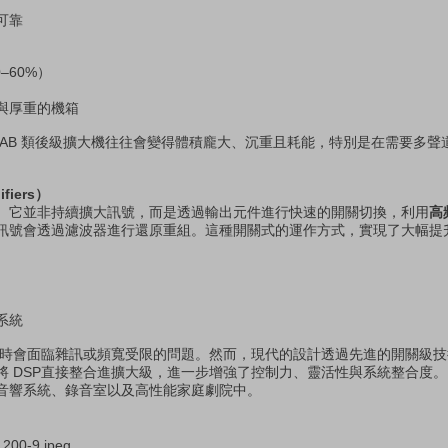
可靠
–60%）
與厚重的機箱
 AB 類後級擴大機往往會變得體積龐大、沉重且耗能，特別是在需要多聲
fiers）
同。它並非持續擴大訊號，而是透過輸出元件進行快速的開關切換，利用
高
訊號會透過濾波器進行還原重組。這種開關式的運作方式，實現了大幅提
系統
計有時會面臨雜訊或頻寬受限的問題。然而，現代的設計透過先進的開關級
 DSP直接整合進擴大級，進一步增強了控制力、靈活性與系統整合度。
音響系統、錄音室以及高性能家庭劇院中。