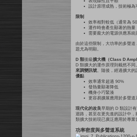
表現線性且平順
設計原理成熟，技術極為
限制
效率相對較低（通常為 50
運作時會產生顯著的熱量
需要龐大的電源供應系統
由於這些限制，大功率的多聲道
題尤為明顯。
D 類
後級
擴大機（Class D Ampli
D 類擴大的運作原理則截然不
來調變訊號
。隨後，經過擴大的
優點
效率通常超過 90%
發熱量顯著降低
機身小巧緊湊
更容易擴展應用於多聲道
現代化的改良
早期的 D 類設
迴路，甚至在更先進的設計中，將
類擴大技術現已廣泛應用於專業
功率密度與多聲道系統