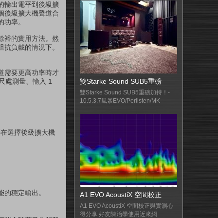
的輸出電平到後級擴
個後級擴大機聲道合
的功率。
餘裕的實用方法。然
阻抗負載的情況下。
道需要更高功率時才
尺處測量、輸入 1
雙Starke Sound SUB5重磅
雙Starke Sound SUB5重磅加持！-
10.5.3.7風暴EVO/Perlisten/MK
味著在選擇後級擴大機
能的穩定輸出。
A1 EVO AcoustiX 空間校正
A1 EVO AcoustiX 空間校正與實測心
得分享 好友陳治學使用近來網