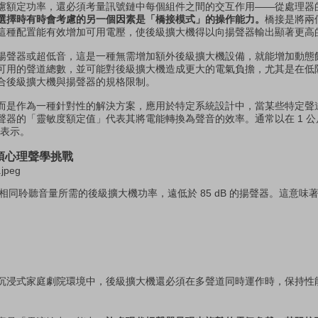
慮額定功率，還必須考量訊號鏈中每個組件之間的交互作用——從處理器
選擇時有時會考慮的另一個因素是「橋接模式」的操作能力。
橋接是將兩
這種配置能有效增加可用電壓，使後級擴大機得以向揚聲器輸出顯著更高
揚聲器或超低音，這是一種無需增加額外後級擴大機設備，就能增加動態
可用的聲道總數，並可能對後級擴大機造成更大的電氣負擔，尤其是在低
合後級擴大機與揚聲器的規格限制。
而是作為一種針對性的解決方案，應用於特定系統設計中，當某些特定聲
聲器的「靈敏度額定值」代表其將電能轉換為聲音的效率。通常以在 1 公
來表示。
項心理聲學挑戰
達到相同聆聽音量所需的後級擴大機功率，遠低於 85 dB 的揚聲器。這意
沉浸式家庭劇院環境中，後級擴大機還必須在多聲道同時運作時，保持性