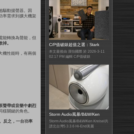
地驅動揚聲器。因
功率需求到擴大機架
電能轉換為聲能，但
散掉。
C/P值破錶超值之選：Stark
本文最後由 漢怡國際 於 2026-3-11
大機性能時，有兩個
02:17 PM 編輯 C/P值破錶
原聲帶或音樂中劇烈
同樣關鍵的角色。
Storm Audio風暴/B&W/Ken
力。反之，一台功率
Storm Audio風暴/B&W/Ken Kreisel共
譜北台灣5.3.3.6 Hi-End美麗