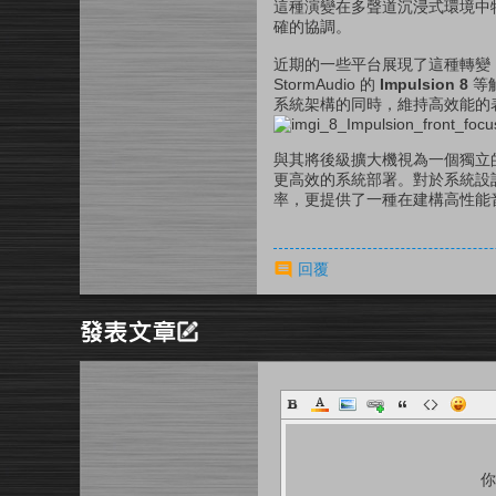
這種演變在多聲道沉浸式環境中
確的協調。
近期的一些平台展現了這種轉變
StormAudio 的
Impulsion 8
等
系統架構的同時，維持高效能的
與其將後級擴大機視為一個獨立
更高效的系統部署。對於系統設
率，更提供了一種在建構高性能
回覆