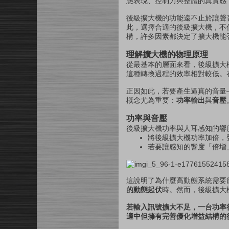
態表現、控制力與整體的真實感
後級擴大機的功能遠不止於讓聲
此，選擇合適的後級擴大機，不
構，許多因素都決定了擴大機能
理解擴大機的物理原理
從最基本的層面來看，後級擴大
這種轉換過程的效率相對較低。
正因如此，若要產生逼真的音量
概念尤為重要：
功率輸出
與
音壓
功率與音壓
後級擴大機功率與人耳感知的響
將後級擴大機功率加倍，
若要讓感知的響度「倍增
這說明了為什麼高動態系統需要
的動態起伏
時。然而，後級擴大
若輸入訊號擴大不足，一台功率
適中但擁有完善優化增益結構的