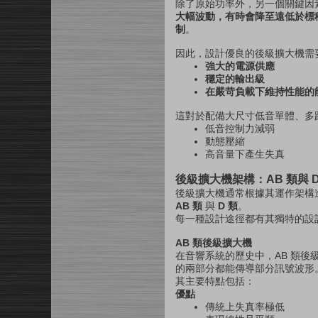
除了原始功率外，另一個關鍵因
大幅波動，有時會降至遠低於標
制
。
因此，設計優良的後級擴大機需
強大的電源供應
穩定的輸出級
在嚴苛負載下維持性能的
這對於配備大尺寸低音單體、多
低音控制力減弱
動態壓縮
高音量下產生失真
後級擴大機架構：AB 類與 D
後級擴大機通常根據其運作架構進
AB 類
與
D 類
。
每一種設計途徑都有其獨特的設
AB 類後級擴大機
在音響系統的歷史中，AB 類後
的兩部分都能傳導部分訊號波形
其主要特點包括：
優點
傳統上失真率極低