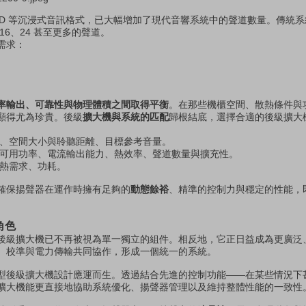
與 Auro-3D 等沉浸式音訊格式，已大幅增加了現代音響系統中的聲道數量。傳統系統
6、24 甚至更多的聲道。
需求：
率輸出、可靠性與物理體積之間取得平衡
。在那些機櫃空間、散熱條件與
顯得尤為珍貴。後級
擴大機與系統的匹配
歸根結底，選擇合適的後級擴大
、空間大小與聆聽距離、目標參考音量。
可用功率、電流輸出能力、熱效率、聲道數量與擴充性。
熱需求、功耗。
確保揚聲器在運作時擁有足夠的
動態餘裕
、精準的控制力與穩定的性能，
角色
後級擴大機已不再被視為單一獨立的組件。相反地，它正日益成為更廣泛
、校準與電力傳輸共同協作，形成一個統一的系統。
型後級擴大機設計應運而生。透過結合先進的控制功能——在某些情況下
級擴大機能更直接地協助系統優化、揚聲器管理以及維持整體性能的一致性