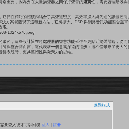
特別重要，因為要在大量揚聲器之間保持聲音的
連貫性
，需要處理階段與
，它們在精巧的體積內結合了高聲道密度、高效率擴大與先進的訊號控制
解決方案就體現了這種新方法，它將擴大、DSP 與網路音訊功能整合至
表現。
的環節，這些設計旨在將處理器的智慧功能延伸至更貼近揚聲器端，從而
計師與整合商而言，這代表著一個意義深遠的進步：這不僅帶來了更大的
音響系統時，更具整體性與凝聚力的思維。
進階模式
你需要登入後才可以回覆
登入
|
註冊