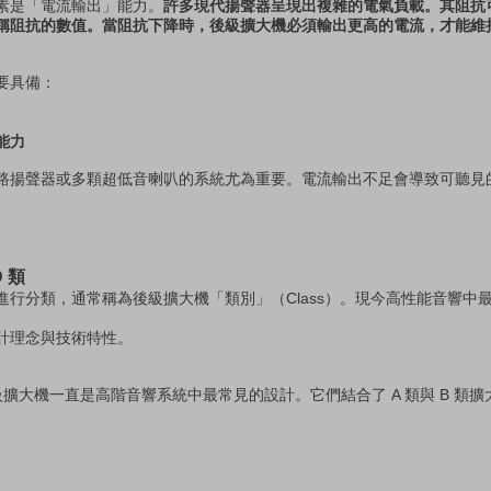
素是「電流輸出」能力。
許多現代揚聲器呈現出複雜的電氣負載。其阻抗
稱阻抗的數值。當阻抗下降時，後級擴大機必須輸出更高的電流，才能維
要具備：
能力
路揚聲器或多顆超低音喇叭的系統尤為重要。電流輸出不足會導致可聽見
 類
行分類，通常稱為後級擴大機「類別」（Class）。現今高性能音響中
計理念與技術特性。
級擴大機一直是高階音響系統中最常見的設計。它們結合了 A 類與 B 類
。