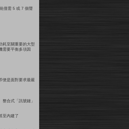
僅需 5 或 7 個聲
功耗至關重要的大型
機需要平衡多項因
即便是面對要求最嚴
、整合式「訊號鏈」
甚至內建了
。