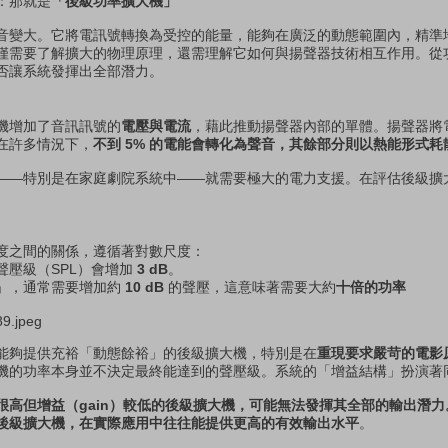
：那就是
「後級功率擴大機」
音變大。它將電訊號轉換為受控的能量，能夠在廣泛的動態範圍內，精準
僅需要了解擴大的物理原理，還需理解它如何與揚聲器技術相互作用。從
否讓系統發揮出全部潛力。
機增加了音訊訊號的
電壓與電流
，藉此推動揚聲器內部的單體。揚聲器將
在許多情況下，
不到 5% 的電能會轉化為聲音，其餘部分則以熱能形式耗
——特別是在家庭劇院系統中——就需要極大的電力支援。在評估後級擴
。
度之間的關係，遵循著對數尺度：
聲壓級（SPL）會增加
3 dB
。
」，通常需要增加約
10 dB
的聲壓，這意味著需要大約
十倍的功率
能夠提供充裕「動態餘裕」的後級擴大機，特別是在
重現要求嚴苛的電影
機的功率本身並不決定最終能達到的聲壓級。系統的「增益結構」扮演著
很高但增益（gain）較低的後級擴大機，可能無法發揮其全部的輸出潛
後級擴大機，在實際應用中往往能提供更高的有效輸出水平
。