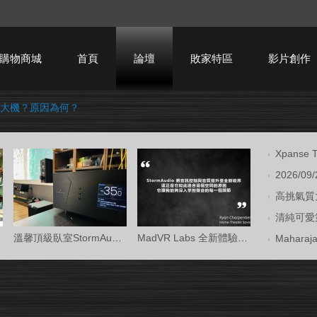
購物商城
首頁
論壇
敗家特區
影片創作
大機？原因為何？
HTPC技術討論
Xpans
2026/09
高挑氣質大
清純可愛第
溫馨頂級臥室StormAudio風暴Core 16/Ken Kr
MadVR Labs 全新體驗中心 —— 與 StormAud
Mahara