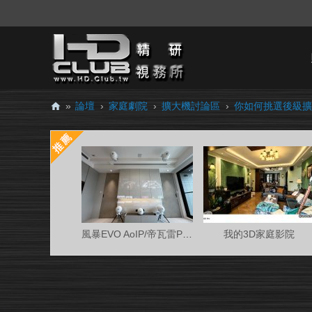
»
論壇
›
家庭劇院
›
擴大機討論區
›
你如何挑選後級擴
H
D.
Cl
ub
精
研
風暴EVO AoIP/帝瓦雷Phantom 7.0.4金蛋客廳
我的3D家庭影院
視
務
所