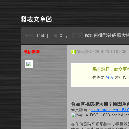
[分享]
你如何挑選後級擴大
檢視:
1455
|
回覆:
0
漢怡國際
發表於 2026-4-23 10:09:05
馬上註冊，結交更
你需要
登入
才可以
你如何挑選擴大機？原因為
全文譯自：
stormaudio.com-BL
在任何高階音響系統中，揚聲器