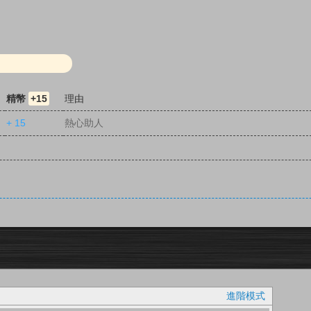
精幣
+15
理由
+ 15
熱心助人
進階模式