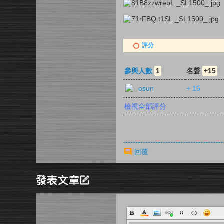
評分
參與人數
1
名聲
+15
osun
+ 15
檢視全部評分
回覆