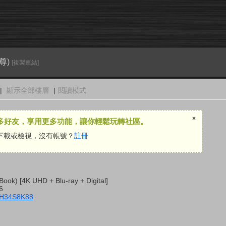
尊)
[複製連結]
|
顯示全部樓層
|
閱讀模式
×
多好友，享用更多功能，讓你輕鬆玩轉社區。
下載或檢視，沒有帳號？
註冊
lBook) [4K UHD + Blu-ray + Digital]
26
0H34S8K88