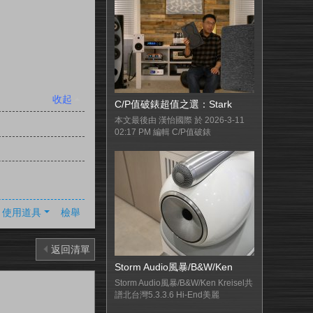
收起
C/P值破錶超值之選：Stark
本文最後由 漢怡國際 於 2026-3-11
02:17 PM 編輯 C/P值破錶
使用道具
檢舉
返回清單
Storm Audio風暴/B&W/Ken
Storm Audio風暴/B&W/Ken Kreisel共
譜北台灣5.3.3.6 Hi-End美麗