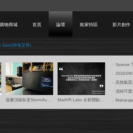
購物商城
首頁
論壇
敗家特區
影片創作
e Saint(神鬼至尊)
HTPC技術討論
Xpans
2026/09
高挑氣質大
清純可愛第
溫馨頂級臥室StormAudio風暴Core 16/Ken Kr
MadVR Labs 全新體驗中心 —— 與 StormAud
Mahara