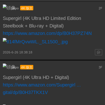
popo
2
4K 版主
F
Supergirl (4K Ultra HD Limited Edition
Steelbook + Blu-ray + Digital)
https://www.amazon.com/dp/B0H37PZ74N
2026-6-26 18:38:18
popo
3
4K 版主
F
Supergirl (4K Ultra HD + Digital)
https://www.amazon.com/Supergirl ...
gital/dp/B0H37TKX1V