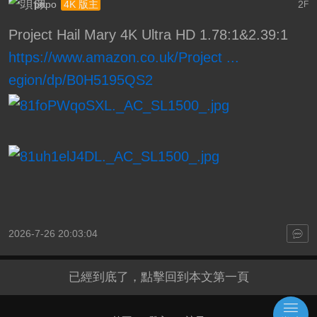
popo
2
4K 版主
F
Project Hail Mary 4K Ultra HD 1.78:1&2.39:1
https://www.amazon.co.uk/Project ...
egion/dp/B0H5195QS2
2026-7-26 20:03:04
已經到底了，點擊回到本文第一頁