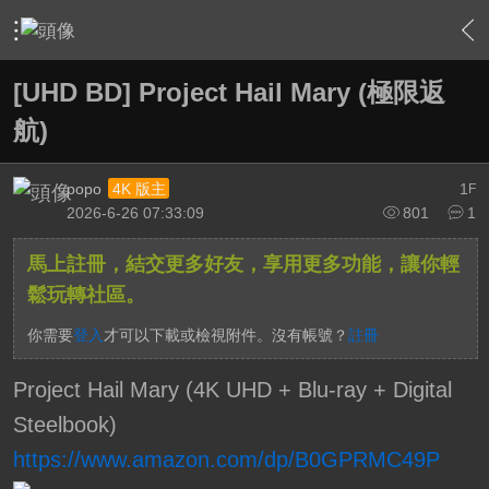
›
綜合討論區
›
BD/UHD BD影片發片資訊
›
內容
[UHD BD] Project Hail Mary (極限返
航)
popo
1
4K 版主
F
2026-6-26 07:33:09
801
1
馬上註冊，結交更多好友，享用更多功能，讓你輕
鬆玩轉社區。
你需要
登入
才可以下載或檢視附件。沒有帳號？
註冊
Project Hail Mary (4K UHD + Blu-ray + Digital
Steelbook)
https://www.amazon.com/dp/B0GPRMC49P