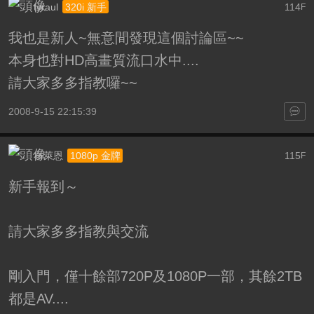
tyraul
114
320i 新手
F
我也是新人~無意間發現這個討論區~~
本身也對HD高畫質流口水中....
請大家多多指教囉~~
2008-9-15 22:15:39
布萊恩
115
1080p 金牌
F
新手報到～
請大家多多指教與交流
剛入門，僅十餘部720P及1080P一部，其餘2TB
都是AV....