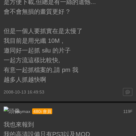
是方便下載,但總是有一絲的遺憾...
會不會無損的畫質更好 ?
但是一個人要抓實在是太慢了
我目前是用光纖 10M ,
邀同好一起抓 silu 的片子
一起方流這樣比較快,
有意一起抓檔案的,請 pm 我
越多人抓越快啊
2008-10-13 16:49:53
waymax
119
480i 會員
F
我也來報到
我的高清設備只有PS3以及MOD