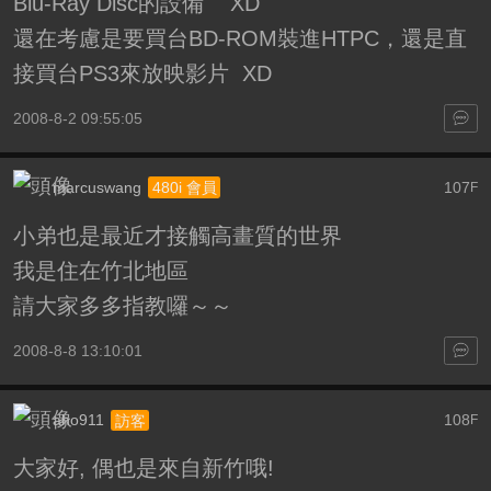
Blu-Ray Disc的設備 XD
還在考慮是要買台BD-ROM裝進HTPC，還是直
接買台PS3來放映影片 XD
2008-8-2 09:55:05
marcuswang
107
480i 會員
F
小弟也是最近才接觸高畫質的世界
我是住在竹北地區
請大家多多指教囉～～
2008-8-8 13:10:01
aho911
108
訪客
F
大家好, 偶也是來自新竹哦!