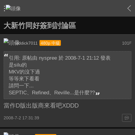
›
家庭劇院
›
家庭劇院相關討論大廳
›
內容
大新竹同好簽到討論區
roddick7011
101
480p 中級
F
引用: 原帖由
nyspree
於 2008-7-1 21:12 發表
是silu的
MKV的沒下過
等等來下看看
請問一下...
SEPTIC、Refined、Reville...是什麼??
當作D版出版商來看吧XDDD
2008-7-2 17:31:39