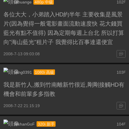
cchuange
102
480p 中級
F
各位大大，小弟踏入HD約半年 主要收集是風景
片(因為覺得一般電影畫面流動速度快 花大錢買
藍光有點不值得) 因為定期每週上台北 所以打算
向"海山藍光"租片子 我覺得比百事達還便宜
2008-7-13 09:03:08
song0391
103
1080i 高級
F
我是新竹人,搬到竹南離新竹很近,剛剛接觸HD有
機會和前輩多多指教
2008-7-22 21:15:19
ArkhanGoF
104
320i 新手
F