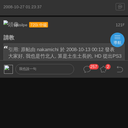
2008-10-27 01:23:37
episilpe
121
720i 中級
F
請教
導航
引用: 原帖由
nakamichi
於 2008-10-13 00:12 發表
大家好, 我也是竹北人, 算是土生土長的, HD 從出PS3
開始一直玩到現在, 現在手上都是一些演唱會的片子,
257
2
BD 影片幾乎都是用租的, 歡迎大家一起交流一下歐!!
我也說一句
...
請教一下...
新竹市或竹北市那邊有在租藍光呢