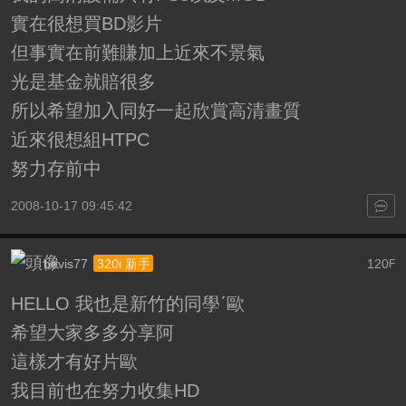
實在很想買BD影片
但事實在前難賺加上近來不景氣
光是基金就賠很多
所以希望加入同好一起欣賞高清畫質
近來很想組HTPC
努力存前中
2008-10-17 09:45:42
bevis77
120
320i 新手
F
HELLO 我也是新竹的同學ˊ歐
希望大家多多分享阿
這樣才有好片歐
我目前也在努力收集HD