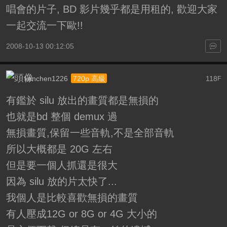
唱會的片子, BD 影片幾乎都是用租的, 歡迎大家
一起交流一下歐!!
2008-10-13 00:12:05
kenchen1226
118
720p 高級
F
有鑑於 silu 放出的畫質都是無損的
也就是bd 整個 demux 過
無損畫質,保留一些音軌,不是全部音軌
所以大概都是 20G 左右
但是要一個人抓還是很大
因為 silu 放的片太快了...
我個人是比較喜歡無損的畫質
有人壓成12G or 8G or 4G 大小的