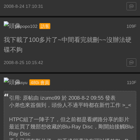
2008-8-24 17:10:31
popopo102
109
訪客
F
我下載了100多片了~中間看完就刪~~沒辦法硬
碟不夠
2008-8-25 10:15:42
jessyu
110
480i 會員
F
引用: 原帖由
izumo99
於 2008-8-2 09:55 發表
小弟也來簽個到，頭份人不過平時都在新竹工作 >_<
HTPC組了一陣子了，但之前都是看網路分享的影片
最近買了幾部想收藏的Blu-Ray Disc，剛開始接觸Blu-
Ray Disc