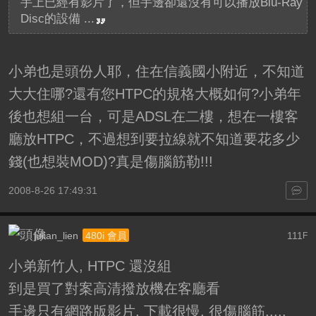
手上已經有影片了，但手邊卻還沒有可以播放Blu-Ray
Disc的設備 ...
小弟也是頭份人耶，住在信義國小附近，不知道
大大住哪?還有您HTPC的規格大概如何?小弟年
後也想組一台，可是ADSL在二樓，想在一樓客
廳放HTPC，不過想到要拉線就不知道要花多少
錢(也想裝MOD)?真是傷腦筋勒!!!
2008-8-26 17:49:31
julian_lien
111
480i 會員
F
小弟新竹人, HTPC 還沒組
到是買了對案高清撥放機在客廳看
手邊只有網路版影片, 下載很慢, 很傷腦筋.....