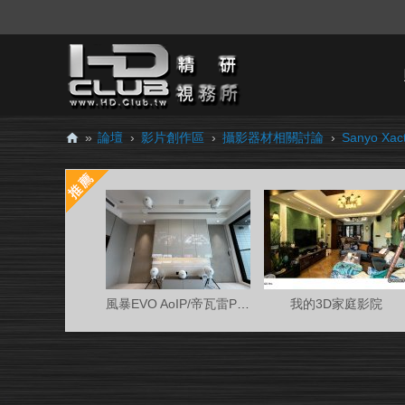
»
論壇
›
影片創作區
›
攝影器材相關討論
›
Sanyo Xa
H
D.
Cl
ub
精
研
風暴EVO AoIP/帝瓦雷Phantom 7.0.4金蛋客廳
我的3D家庭影院
視
務
所