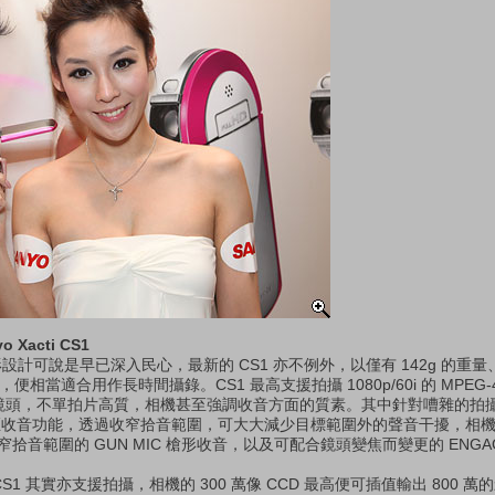
 Xacti CS1
槍」形設計可說是早已深入民心，最新的 CS1 亦不例外，以僅有 142g 的
當適合用作長時間攝錄。CS1 最高支援拍攝 1080p/60i 的 MPEG-4 AVC
變焦鏡頭，不單拍片高質，相機甚至強調收音方面的質素。其中針對嘈雜的拍
m 的遠距收音功能，透過收窄拾音範圍，可大大減少目標範圍外的聲音干擾，相
窄拾音範圍的 GUN MIC 槍形收音，以及可配合鏡頭變焦而變更的 ENGAG
CS1 其實亦支援拍攝，相機的 300 萬像 CCD 最高便可插值輸出 800 