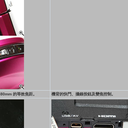
380mm 的等效焦距。
機背的快門、攝錄按鈕及變焦控制。