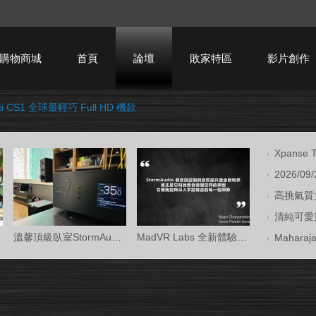
購物商城
首頁
論壇
敗家特區
影片創作
cti CS1 全球最輕巧 Full HD 機款
HTPC技術討論
Xpans
2026/09
高挑氣質大
清純可愛第
溫馨頂級臥室StormAudio風暴Core 16/Ken Kr
MadVR Labs 全新體驗中心 —— 與 StormAud
Mahara