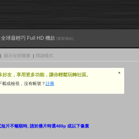
S1 全球最輕巧 Full HD 機款
[複製連結]
|
顯示全部樓層
|
閱讀模式
×
多好友，享用更多功能，讓你輕鬆玩轉社區。
下載或檢視，沒有帳號？
註冊
短片不暢順時, 請於播片時選480p 或以下像素