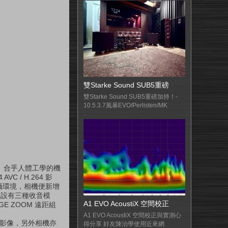
雙Starke Sound SUB5重磅
雙Starke Sound SUB5重磅加持！-
10.5.3.7風暴EVO/Perlisten/MK
重量、合乎人體工學的機
 / H.264 影
攝環境，相機便新增
機設有三種收音模
A1 EVO AcoustiX 空間校正
E ZOOM 遠距組
A1 EVO AcoustiX 空間校正與實測心
萬的影像，另外相機亦
得分享 好友陳治學使用近來網