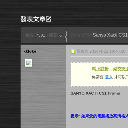
[新品速報]
Sanyo Xacti C
檢視:
7331
|
回覆:
6
kkloke
發表於 2010-4-12 19:48:28
馬上註冊，結交更
你需要
登入
才可以
SANYO XACTI CS1 Promo
提示: 如果您的電腦播放高清格式