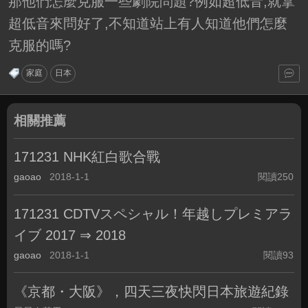
那他們怎麼克服一些劇院問題?例如超低音,就拿
超低音來問好了,不知道站上有人知道他們怎麼
克服的嗎?
家庭
日本
相關推薦
171231 NHK紅白歌合戰
gaoao
2018-1-1
閱讀250
171231 CDTVスペシャル！年越しプレミアラ
イブ 2017 ⇒ 2018
gaoao
2018-1-1
閱讀93
《京都・大阪》，四天三夜快閃日本旅遊紀錄