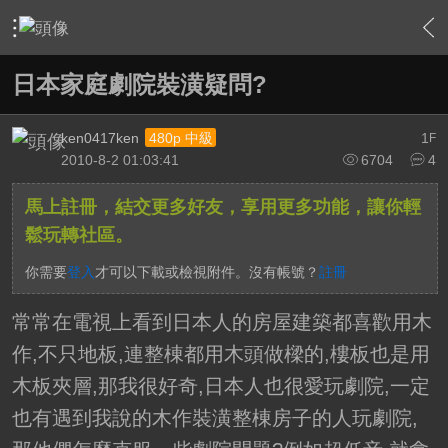
›
家庭劇院
›
家庭劇院設計
›
內容
日本家庭劇院裝潢疑問?
ken0417ken
1
480p 中級
F
2010-8-2 01:03:41
6704
4
馬上註冊，結交更多好友，享用更多功能，讓你輕
鬆玩轉社區。
你需要
登入
才可以下載或檢視附件。沒有帳號？
註冊
常常在電視上看到日本人的房屋建築都喜歡用木
作,不只地板,連整棟都用木頭做樑的,樓板也是用
木板夾層,那我很好奇,日本人也很愛玩劇院,一定
也有遇到我說的木作裝潢整棟房子的人玩劇院,