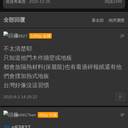
晃晃布萊恩
2025-12-25
閱讀1498
全部回覆
看全部
倒序瀏覽
o53827
2
1080p 金牌
F
不太清楚耶
只知道他門木作牆壁或地板
都會放隔熱材料(保麗龍)也有看過碎報紙還有他
們會撲加熱式地板
台灣好像沒這習慣
2010-8-2 14:29:22
ken0417ken
3
480p 中級
F
2#
o53827