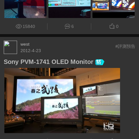
15840
6
0
west
#評測預告
2012-4-23
Sony PVM-1741 OLED Monitor