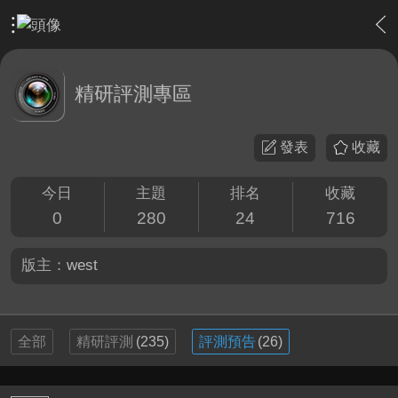
›
站務中心
›
精研評測專區
精研評測專區
發表
收藏
今日
主題
排名
收藏
0
280
24
716
版主：
west
全部
精研評測
(235)
評測預告
(26)