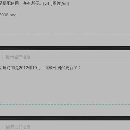
使用，各有所長。[url=]圖片[/url]
|
顯示全部樓層
示新建時間是2012年10月，這軟件居然更新了？
|
顯示全部樓層