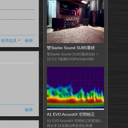
使用道具
檢舉
雙Starke Sound SUB5重磅
雙Starke Sound SUB5重磅加持！-
10.5.3.7風暴EVO/Perlisten/MK
檢舉
A1 EVO AcoustiX 空間校正
A1 EVO AcoustiX 空間校正與實測心
得分享 好友陳治學使用近來網