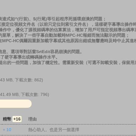
式如^(行首)、$(行尾)等引起程序死循環崩潰的問題；
能直接定位視頻文件名（以前只定位到索引文件名），這樣硬字幕導出操作
操作中，優化了源視頻碼率的估算算法，增加了用戶可指定視頻導出碼率
菜單，解決了一些字幕自動加載時MPC-HC報錯而無法顯示的問題；
在MPC-HC偶爾因重新加載字幕或其他原因出錯或無響應時及時中止其進
息、選項等對話窗SrtEdit容易崩潰的問題。
提高了硬字幕導出或轉碼操作水平。
出的一些問題，加強了穩定性。需重新安裝（可選不卸載安裝，保留用
(43 MB, 下載次數: 862)
(41.49 MB, 下載次數: 796)
精幣
+16
理由
+ 10
熱心助人。也是另一個選擇