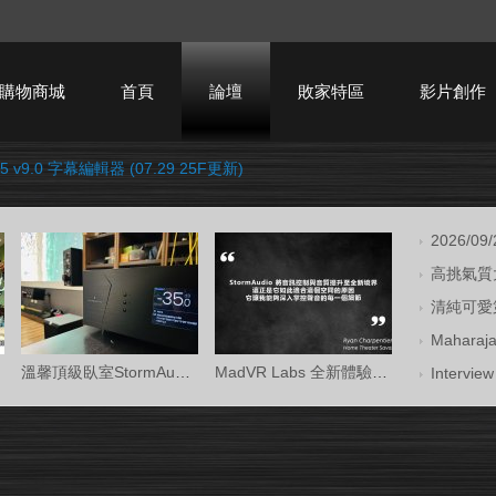
購物商城
首頁
論壇
敗家特區
影片創作
2025 v9.0 字幕編輯器 (07.29 25F更新)
HTPC技術討論
2026/09
高挑氣質大
清純可愛第
Mahara
溫馨頂級臥室StormAudio風暴Core 16/Ken Kr
MadVR Labs 全新體驗中心 —— 與 StormAud
Intervi