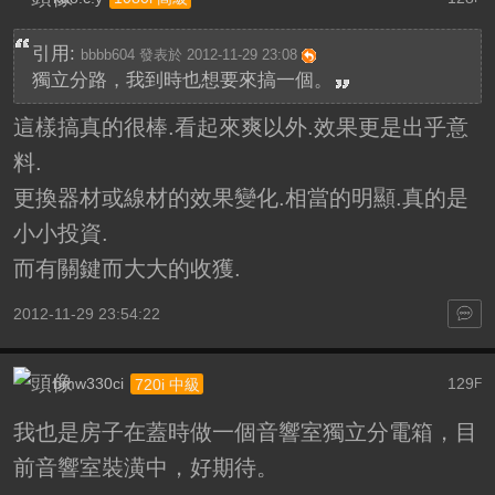
引用:
bbbb604 發表於 2012-11-29 23:08
獨立分路，我到時也想要來搞一個。
這樣搞真的很棒.看起來爽以外.效果更是出乎意
料.
更換器材或線材的效果變化.相當的明顯.真的是
小小投資.
而有關鍵而大大的收獲.
2012-11-29 23:54:22
bmw330ci
129
720i 中級
F
我也是房子在蓋時做一個音響室獨立分電箱，目
前音響室裝潢中，好期待。