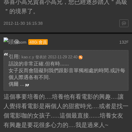
恭喜小高兄賀喜小高兄，您已經逐步踏入＂高級
＂的境界了。
2012-11-30 16:15:38
folsom
132
480i 會員
F
引用:
kao.c.y 發表於 2012-11-29 22:40
話說的非常正確.但有時......
女子反而會阻礙到我們跟影音單獨相處的時間.或許每
個人際遇各有不同.
偶爾 ...
這個事要培養的....培養他有看電影的興趣....讓
人覺得看電影是兩個人的甜蜜時光....或者是找一
個電影咖的女孩子.....這個最直接......培養女友
有興趣是要花很多心力的....我是過來人~