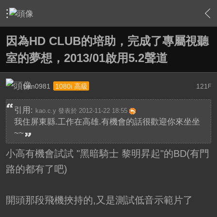
›
家庭劇院
›
我的家庭劇院
›
內容
因為HD CLUB的培助，完成了專屬視聽
室的夢想，2013/01啟用5.2聲道
ben0981
121
1080i 高級
F
引用:
kao.c.y 發表於 2012-11-22 18:55
我住屏東縣.工作在高雄.有機會的話很歡迎你來坐坐
~~
小高有機會試試 "黑暗騎士 黎明昇起"的BD(有門
路的都有了吧)
開頭那段飛機挾持的,又是測試低音示範片了