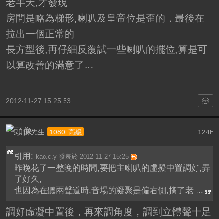
老半天,才發現
房間是略為梯形,喇叭及皇帝位是歪的，最後在
拉出一個正常的
長方型後,再仔細反覆試一些喇叭的擺位,算是可
以算改善的滿意了…
2012-11-27 15:25:53
ps先生
124
1080i 高級
F
引用:
kao.c.y 發表於 2012-11-27 15:25
昨晚花了一整晚的時間,要把主喇叭的虛擬中置調好,弄
了好久,
也因為在聽兩聲道時,音場的凝聚是偏右側,搞了老 ...
調好虛凝中置後，再來調角度，調到立體聲十足