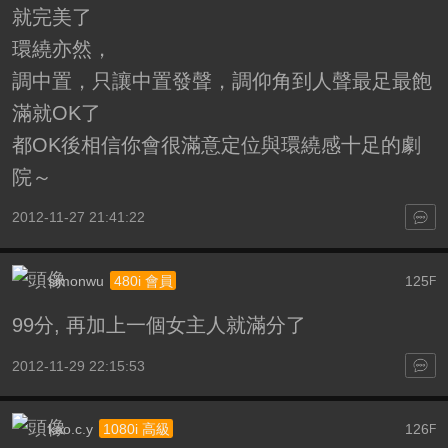
就完美了
環繞亦然，
調中置，只讓中置發聲，調仰角到人聲最足最飽
滿就OK了
都OK後相信你會很滿意定位與環繞感十足的劇
院～
2012-11-27 21:41:22
simonwu
125
480i 會員
F
99分, 再加上一個女主人就滿分了
2012-11-29 22:15:53
kao.c.y
126
1080i 高級
F