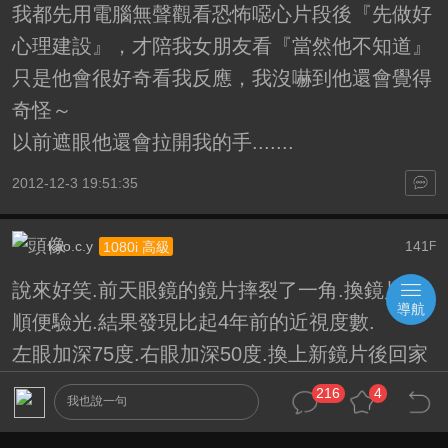
我都先用電腦無聲觀看恐怖噁心片段後『先做好
心理建設』，才陪我女朋友看『當然他不知道』
只是他會很好奇看我反應，我沒嚇到他還會覺得
奇怪～
以前遮眼他還會拉開我的手.......
2012-12-3 19:51:35
kao.c.y
141
1080i 高級
F
說來好笑.前天眼鏡的鏡片摔裂了一角.換鏡片時
導航
順便驗光.結果發現比起4年前的近視度數.
左眼加深75度.右眼加深50度.換上新鏡片後回家
看電影.畫面的對比更清析.銳利度更好.
216
4
我也說一句