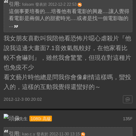
引用:
folsom 發表於 2012-12-2 22:53
這個事要培養的....培養他有看電影的興趣....讓人覺得
看電影是兩個人的甜蜜時光....或者是找一個電影咖的
...
我女朋友喜歡叫我陪他看恐怖片噁心虐殺片『他
說我這邊大畫面7.1音效氣氛較好，在他家看比
較不會嚇到』，雖然我會驚驚，但現在對這種片
也免疫不少
看文藝片時他總是問我你會像劇情這樣嗎，蠻投
入的，這樣的互動我覺得還蠻好的～
2012-12-3 00:20:02
ps先生
135
1080i 高級
F
引用:
kao.c.y 發表於 2012-11-30 13:15