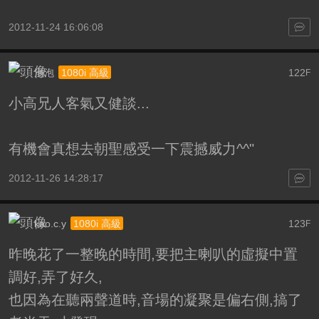
2012-11-24 16:06:08
泡泡
122
1080i 高級
F
小高兄人客氣又健談...
有機會真想去朝聖感受一下震撼威力^^"
2012-11-26 14:28:17
kao.c.y
123
1080i 高級
F
昨晚花了一整晚的時間,要把主喇叭的虛擬中置
調好,弄了好久,
也因為在聽兩聲道時,音場的凝聚是偏右側,搞了