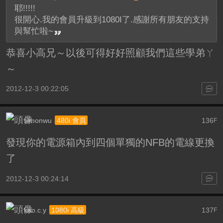
耶!!!!!
很開心.我的會員升級到1080I了.感謝所有朋友的支持
與幫忙啦~
恭喜小高兄
～以後可得好好照顧我們這些學弟ㄚ
～
2012-12-3 00:22:05
simonwu
136
480i 會員
F
發現你的電源箱內到四個單獨的NFB的電線更換
了
2012-12-3 00:24:14
kao.c.y
137
1080i 高級
F