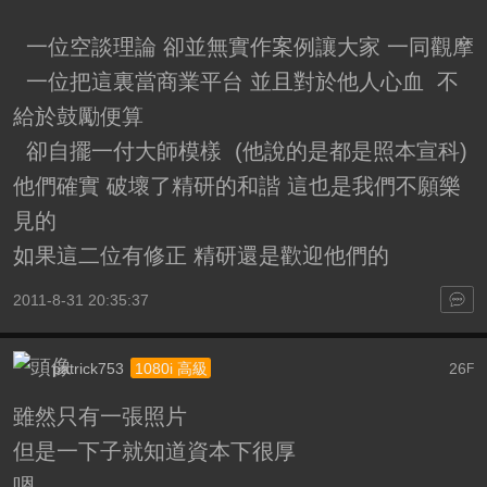
一位空談理論 卻並無實作案例讓大家 一同觀摩
一位把這裏當商業平台 並且對於他人心血 不
給於鼓勵便算
卻自擺一付大師模樣 (他說的是都是照本宣科)
他們確實 破壞了精研的和諧 這也是我們不願樂
見的
如果這二位有修正 精研還是歡迎他們的
2011-8-31 20:35:37
patrick753
26
1080i 高級
F
雖然只有一張照片
但是一下子就知道資本下很厚
嗯