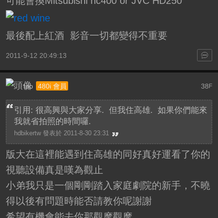
可能會換Mitsubishi hc400 or JVC HD250
最後配上紅酒 影音一切都變得不重要
2011-9-12 20:49:13
tpp
38
480i 會員
F
引用: 很高興與大家分享. 但我住高雄. 如果你們能來
我就省拍照的時間囉.
hdbikertw 發表於 2011-8-30 23:31
版大在這裡能遇到住高雄的同好真好運看了你的
視聽設備真是嘆為觀止
小弟我只是一個剛剛踏入家庭劇院的新手，不曉
得以後有問題時能否請教你呢謝謝
希望有機會能去你那觀摩觀摩