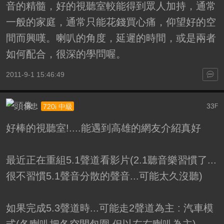
音的精髓，好的視聽室較能得到眾人加持，通常
一般的家庭，通常只能花錢買心痛，仰望好的空
間而興嘆。喇叭的角度，延遲的時間，或是兩者
如何配合，很深的學問喔。
2011-9-1 15:46:49
承忠
33
720i 中級
F
好棒的視聽室!....能遇到高雄的網友介紹真好
最近正在重組5.1聲道看影片(2.1聽音樂習慣了...
很不習慣5.1聲音分散的聲音...可能太久沒聽)
如果完成5.3聲道時...可能走2聲道為主 : 汽車模