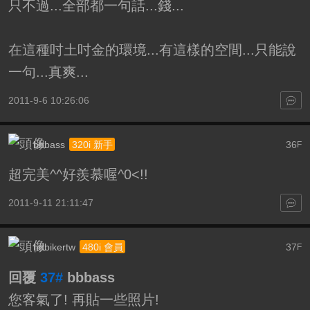
只不過...全部都一句話...錢...
在這種吋土吋金的環境...有這樣的空間...只能說
一句...真爽...
2011-9-6 10:26:06
bbbass
36
320i 新手
F
超完美^^好羨慕喔^0<!!
2011-9-11 21:11:47
hdbikertw
37
480i 會員
F
回覆
37#
bbbass
您客氣了! 再貼一些照片!