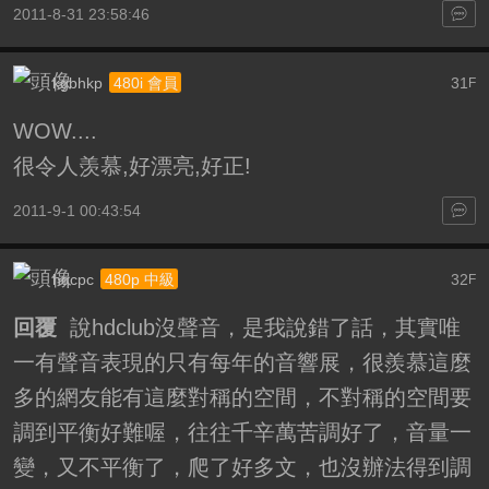
2011-8-31 23:58:46
kgbhkp
31
480i 會員
F
WOW....
很令人羡慕,好漂亮,好正!
2011-9-1 00:43:54
hqcpc
32
480p 中級
F
回覆
說hdclub沒聲音，是我說錯了話，其實唯
一有聲音表現的只有每年的音響展，很羨慕這麼
多的網友能有這麼對稱的空間，不對稱的空間要
調到平衡好難喔，往往千辛萬苦調好了，音量一
變，又不平衡了，爬了好多文，也沒辦法得到調