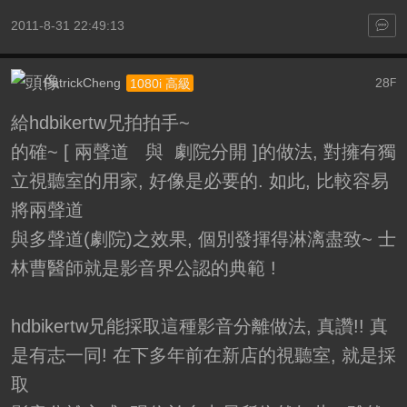
2011-8-31 22:49:13
PatrickCheng
28
1080i 高級
F
給hdbikertw兄拍拍手~
的確~ [ 兩聲道 與 劇院分開 ]的做法, 對擁有獨
立視聽室的用家, 好像是必要的. 如此, 比較容易
將兩聲道
與多聲道(劇院)之效果, 個別發揮得淋漓盡致~ 士
林曹醫師就是影音界公認的典範 !
hdbikertw兄能採取這種影音分離做法, 真讚!! 真
是有志一同! 在下多年前在新店的視聽室, 就是採
取