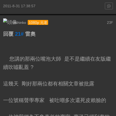
2011-8-31 17:38:57
toshinko
23
1080p 元老
F
回覆
21#
雷奧
您講的那兩位嘴泡大師 是不是繼續在友版繼
續吹噓亂蓋 ?
這幾天 剛好那兩位都有相關文章被批露
一位號稱聲學專家 被吐嘲多次還死皮賴臉的