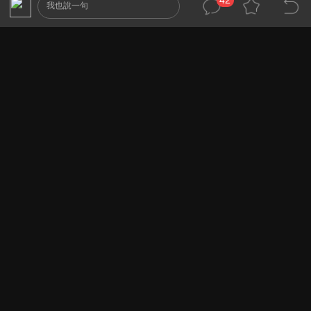
42
我也說一句
我沒仔細比較過.但光看風評及規格.爽度應該是
各有風流或更上一層.
紅酒也是好東西~讚啦~~~~
真希望有機會能認識高雄的同好.
2011-9-15 17:36:16
dreamlulu
42
480i 會員
F
很棒的視聽空間,如果放上一兩排椅子,
還以為是到了戲院了....
看來自己家中的客廳要加強一下了...(哦...是很多
下..)
2011-10-26 16:46:00