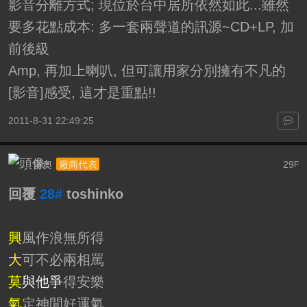
影音分離方式; 現位於台中居所依然如此...雖然
要多花點成本: 多一套兩聲道的訊源~CD+LP, 加
前後級
Amp, 再加上喇叭, 但可讓用家分別擁有不凡的
[影音]感受, 這才是重點!!
2011-8-31 22:49:25
雷奧
29
廠商代表
F
回覆
28#
toshinko
興
風作浪無所得
大
可不必兩相罵
莫
與他爭
得安樂
氣
定神閒好運氣