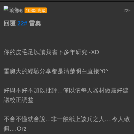
泡泡
22
1080i 高級
F
回覆
22#
雷奧
你的皮毛足以讓我省下多年研究~XD
雷奧大的經驗分享都是清楚明白直接^0^
好與不好不加以批評...僅以依每人器材做最好建
議校正調整
不會不懂就會說...非一般紙上談兵之人....令人敬
佩....Orz