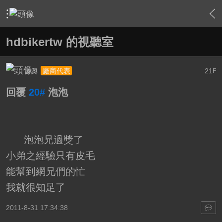
›
家庭劇院
›
我的家庭劇院
›
內容
hdbikertw 的視聽室
雷奧
21
廠商代表
F
回覆
20#
泡泡
泡泡兄過獎了
小弟之經驗只有皮毛
能幫到網兄們的忙
我就很知足了
2011-8-31 17:34:38