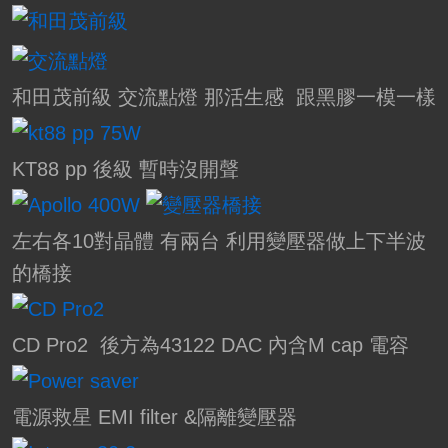
和田茂前級 交流點燈 那活生感 跟黑膠一模一樣
KT88 pp 後級 暫時沒開聲
左右各10對晶體 有兩台 利用變壓器做上下半波
的橋接
CD Pro2 後方為43122 DAC 內含M cap 電容
電源救星 EMI filter &隔離變壓器