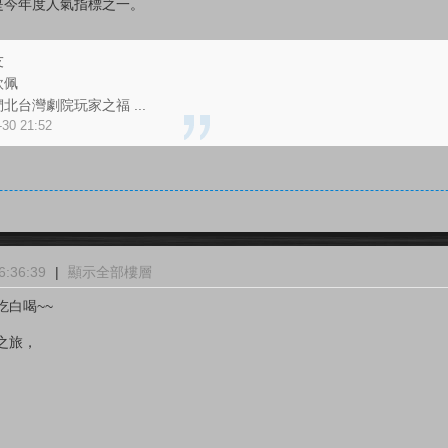
是今年度人氣指標之一。
友
欽佩
台灣劇院玩家之福 ...
30 21:52
:36:39
|
顯示全部樓層
白喝~~
之旅，
。