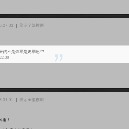
:27:33
|
顯示全部樓層
出來的不是燈罩是奶罩吧??
22:38
:31:01
|
顯示全部樓層
興趣！
？