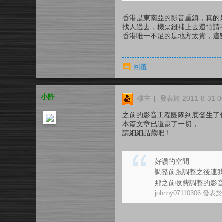
香港是東南亞的影音重鎮，真的
找人過去，機票錢補上去還怕請
香港唯一不足的是地方太貴，這
回覆
小許
樓主
|
發表於 2011-8-31 06
之前的影音工程團隊到底發生了
本篇文章已道盡了一切，
請細細品藏吧！
好讚的空間
調整前跟調整之後連
那之前收費調整的影音工
johnny07110306 發表於 