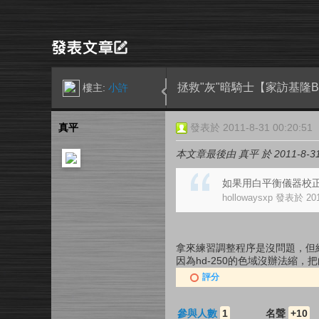
拯救"灰"暗騎士【家訪基隆B
樓主:
小許
真平
發表於 2011-8-31 00:20:51
本文章最後由 真平 於 2011-8-31
如果用白平衡儀器校正
hollowaysxp 發表於 201
拿來練習調整程序是沒問題，但
因為hd-250的色域沒辦法縮
評分
參與人數
1
名聲
+10