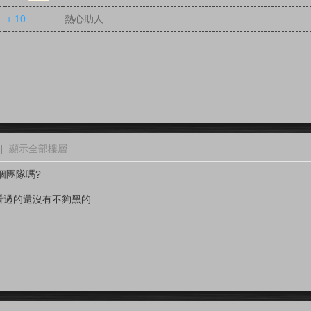
+ 10
熱心助人
|
顯示全部樓層
個團隊嗎?
我所看過的還沒有不夠黑的