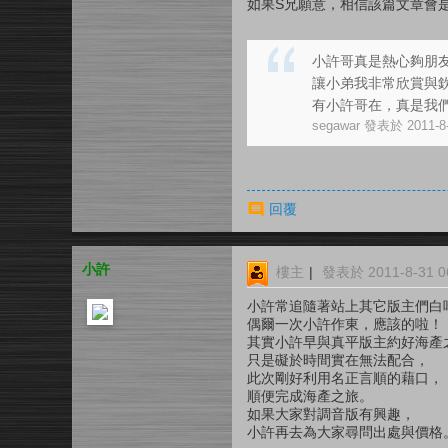
如果S兄願意，相信該篇文章會
小許哥真是熱心夠朋
讓小弟我非常欣賞與
有小許哥在，真是我們北
segawar 發表於 2011-8-
回覆
小許
樓主
|
發表於 2011-8-31 06
小許常追隨著站上其它版主們白吃
偶爾一次小許作東，應該的啦！
其實小許早與真平版主約好海產
只是礙於時間實在無法配合，
此次剛好利用名正言順的藉口，
順便完成海產之旅。
如果大家對調音版有興趣，
小許再去為大家尋問出處與價格