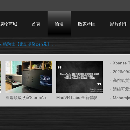
購物商城
首頁
論壇
敗家特區
影片創作
灰"暗騎士【家訪基隆Ben兄】 ...
HTPC技術討論
Xpans
2026/09
高挑氣質大
清純可愛第
溫馨頂級臥室StormAudio風暴Core 16/Ken Kr
MadVR Labs 全新體驗中心 —— 與 StormAud
Mahara