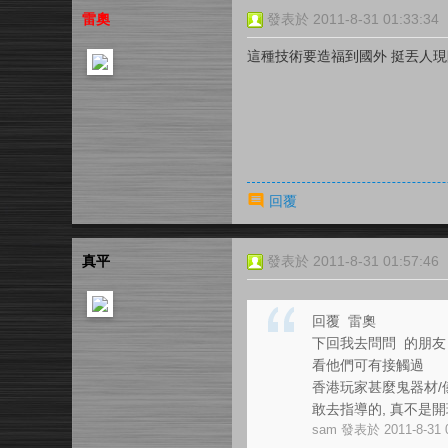
雷奧
發表於 2011-8-31 01:33:34
這種技術要造福到國外 挺丟人
回覆
真平
發表於 2011-8-31 01:57:46
回覆 雷奧
下回我去問問 的朋友
看他們可有接觸過
香港玩家甚麼鬼器材/
敢去指導的, 真不是開玩 
sam 發表於 2011-8-31 