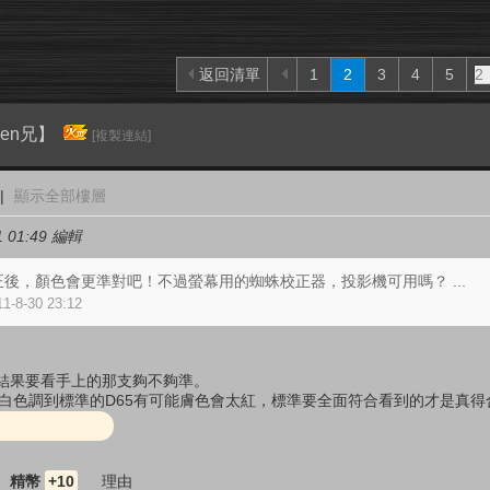
返回清單
1
2
3
4
5
en兄】
[複製連結]
|
顯示全部樓層
 01:49 編輯
後，顏色會更準對吧！不過螢幕用的蜘蛛校正器，投影機可用嗎？ ...
1-8-30 23:12
結果要看手上的那支夠不夠準。
，把白色調到標準的D65有可能膚色會太紅，標準要全面符合看到的才是真
精幣
+10
理由