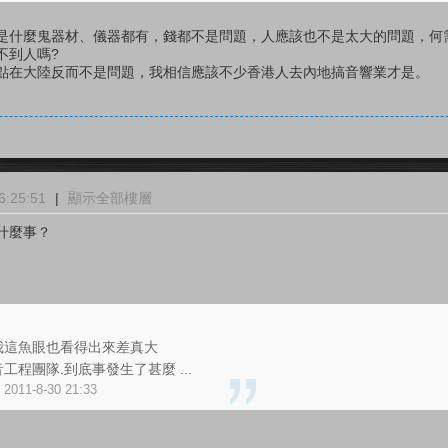
是什麼鬼器材、儀器都有，錢都不是問題，人應該也不是太大的問題，何
不到人嗎?
點在大陸反而不是問題，我相信應該不少香港人去內地搞音響業才是。
:25:51
|
顯示全部樓層
什麼事？
我這魚眼也看得出來差真大
程團隊.到底事發生了甚麼 ...
2011-8-30 21:33