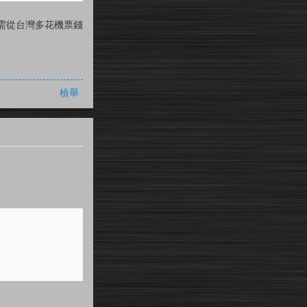
需從台灣多花機票錢
檢舉