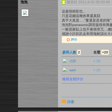
泡泡
發表於 2011-8-31 00:33:49
這篇很精彩也...
只是花錢這種效果還真囧
真平大真是....."薑還是是老的辣"
泡泡對panasonic調音版很有興
一般居家貼上也不會很突兀....
感謝小許趴趴走和用海鮮請出大老
評分
參與人數
2
名聲
+20
小許
+ 10
sam
+ 10
檢視全部評分
回覆