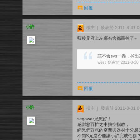
回覆
小許
樓主
|
發表於 2011-8-31 06
藍稜兄府上左鄰右舍都轟掉了~
該不會svs一轟，掉
west 發表於 2011-8-30 
回覆
小許
樓主
|
發表於 2011-8-31 06
segawar兄您好！
感謝您百忙之中抽空指教，
網兄們對您的空間與器材十分感
不知S兄是否能讓小許完成任務