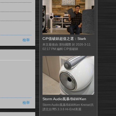
C/P值破錶超值之選：Stark
檢舉
本文最後由 漢怡國際 於 2026-3-11
02:17 PM 編輯 C/P值破錶
Storm Audio風暴/B&W/Ken
檢舉
Storm Audio風暴/B&W/Ken Kreisel共
譜北台灣5.3.3.6 Hi-End美麗