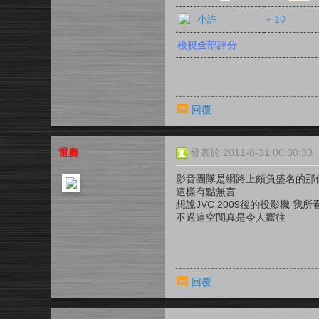
小許
+ 10
檢視全部評分
回覆
雷奧
發表於 2011-8-31 00:30:33
影音團隊是網路上頗負盛名的那
這樣有點無言
想說JVC 2009後的投影機 
不過這空間真是令人嚮往
回覆