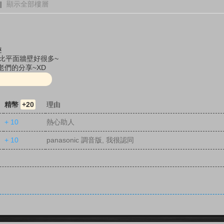
|
顯示全部樓層
趣
總比平面牆壁好很多~
們的分享~XD
精幣
+20
理由
+ 10
熱心助人
+ 10
panasonic 調音版, 我很認同