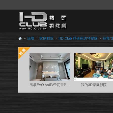
»
論壇
›
家庭劇院
›
HD.Club 精研家訪特搜隊
›
拯救"
H
D.
Cl
ub
精
研
風暴EVO AoIP/帝瓦雷Phantom 7.0.4金蛋客廳
我的3D家庭影院
視
務
所