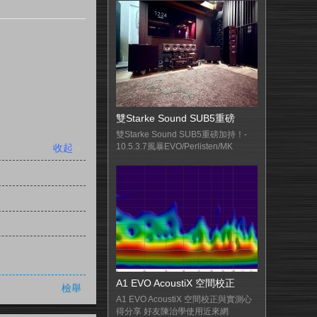
雙Starke Sound SUB5重磅
雙Starke Sound SUB5重磅加持！-
10.5.3.7風暴EVO/Perlisten/MK
收起
A1 EVO AcoustiX 空間校正
檢舉
A1 EVO AcoustiX 空間校正與實測心
得分享 好友陳治學使用近來網