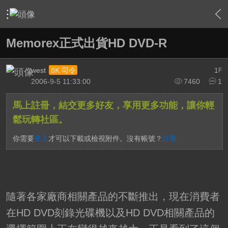
›
軟硬體相關技術
›
高畫質多媒體播放機與BD討論區
›
內
Memorex正式出貨HD DVD-R
west
1
8K 司令
F
2006-9-5 11:33:00
7460
1
馬上註冊，結交更多好友，享用更多功能，讓你輕
鬆玩轉社區。
你需要
登入
才可以下載或檢視附件。沒有帳號？
註冊
隨著各家廠商相關產品的不斷推出，現在消費者
在HD DVD刻錄光碟機以及HD DVD相關產品的