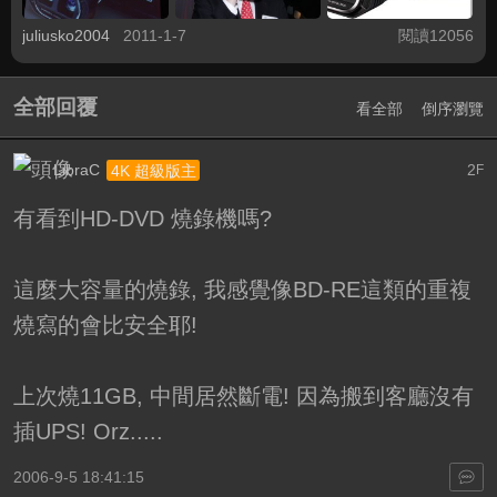
juliusko2004
2011-1-7
閱讀12056
全部回覆
看全部
倒序瀏覽
LibraC
2
4K 超級版主
F
有看到HD-DVD 燒錄機嗎?
這麼大容量的燒錄, 我感覺像BD-RE這類的重複
燒寫的會比安全耶!
上次燒11GB, 中間居然斷電! 因為搬到客廳沒有
插UPS! Orz.....
2006-9-5 18:41:15