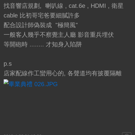
找音響店規劃, 喇叭線 , cat.6e , HDMI , 衛星
cable 比初哥宅爸要細膩許多
配合設計師偽裝成 "極簡風"
一般客人幾乎不察覺主人廳 影音重兵埋伏
等開砲時 ........ 才知身入陷阱
p.s
店家配線作工蠻用心的, 各聲道均有披覆隔離