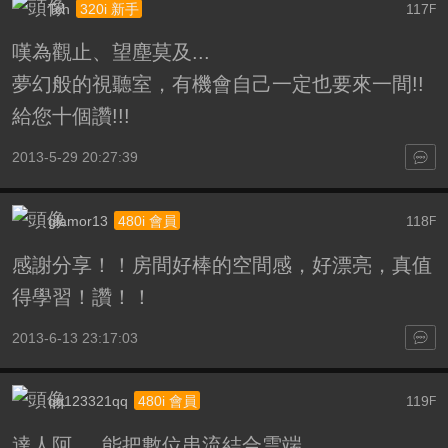
Tch
117
320i 新手
F
嘆為觀止、望塵莫及...
夢幻般的視聽室，有機會自己一定也要來一間!!
給您十個讚!!!
2013-5-29 20:27:39
glamor13
118
480i 會員
F
感謝分享！！房間好棒的空間感，好漂亮，真值
得學習！讚！！
2013-6-13 23:17:03
qq123321qq
119
480i 會員
F
達人阿.....能把數位串流結合雲端.......