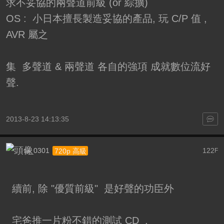
求不妥協的兩聲道前級 (or 綜擴)
OS : 小日本擅長製造妥協的產品, 玩 C/P 值 ,
AVR 屬之
集 多聲道 & 兩聲道 各自的強項 成就數位流好
聲.
2013-8-23 14:13:35
ai_0301
122
720p 高級
F
續前, 除 "優質前級" 是好聲的功臣外
宅爸推一片粉不錯的測試 CD ,