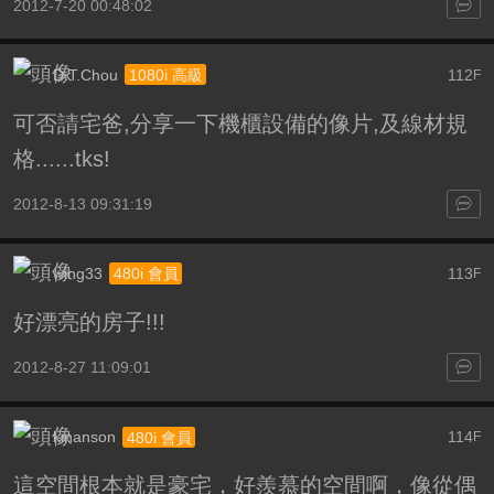
2012-7-20 00:48:02
D.T.Chou
112
1080i 高級
F
可否請宅爸,分享一下機櫃設備的像片,及線材規
格......tks!
2012-8-13 09:31:19
wing33
113
480i 會員
F
好漂亮的房子!!!
2012-8-27 11:09:01
kinanson
114
480i 會員
F
這空間根本就是豪宅，好羨慕的空間啊，像從偶