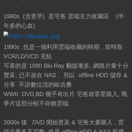
1980s (含更早) 是宅爸 雲端主力收藏區 (半
年多的心血)
1990s 也是一個利用雲端收藏的時期 , 當時靠
VCR/LD/VCD 充飢
可喜的是 1990 Blu-Ray 翻版漸多, 網路片量十分
豐富, 已不放在 NAS , 另以 offline HDD 儲存 &
分享 不諳數位流的歐吉桑
WWII DVD,BD 幾乎有出片 宅爸就零星購入, 戰
爭片這部分較不仰賴雲端.
2000s 後 DVD 開始普及 & 宅爸大量購入 , 雲
端片量多不可數, 也是 offline HDD & NAS 影庫