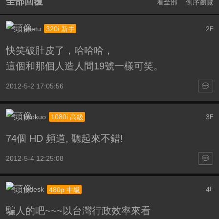
全部回覆
看全部
倒序瀏覽
anetu
2
320i 新手
F
快笑破肚皮了，哈哈哈，
這個和那個人造人間19號一樣可笑。
2012-5-2 17:05:56
kuokuo
3
1080i 高級
F
74個 HD 頻道, 聽起來不錯!
2012-5-4 12:25:08
fedesk
4
480p 中級
F
騙人的吧~~~以台灣行政效率來看