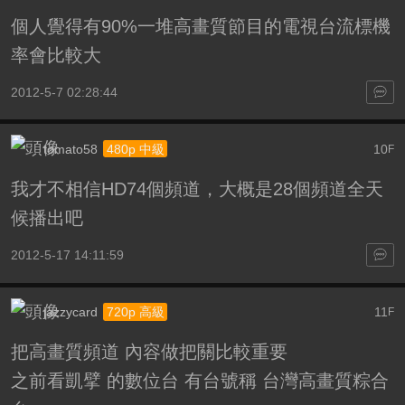
個人覺得有90%一堆高畫質節目的電視台流標機
率會比較大
2012-5-7 02:28:44
tomato58
10
480p 中級
F
我才不相信HD74個頻道，大概是28個頻道全天
候播出吧
2012-5-17 14:11:59
jazzycard
11
720p 高級
F
把高畫質頻道 內容做把關比較重要
之前看凱擘 的數位台 有台號稱 台灣高畫質粽合