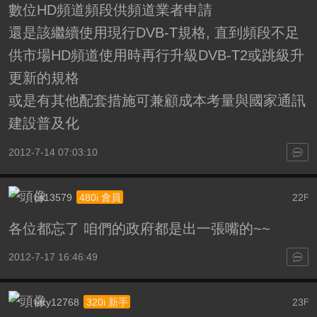
數位HD頻道頻段供頻道業者申請
還是該繼續使用現行DVB-T規格, 直到頻段不足
供市場HD頻道使用時再行升級DVB-T2或跳級升
更新的規格
或是有其他配套措施可兼顧成本考量與國家通訊
建設普及化
2012-7-14 07:03:10
cs13579
22
480i 會員
F
各位都忘了 咱們的政府都是出一張嘴的~~
2012-7-17 16:46:49
etry12768
23
320i 新手
F