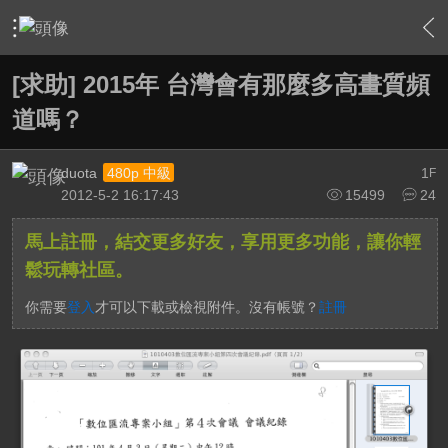
›
綜合討論區
›
台灣UHD TV發展討論區
›
內容
[求助] 2015年 台灣會有那麼多高畫質頻
道嗎？
duota
1
480p 中級
F
2012-5-2 16:17:43
15499
24
馬上註冊，結交更多好友，享用更多功能，讓你輕
鬆玩轉社區。
你需要
登入
才可以下載或檢視附件。沒有帳號？
註冊