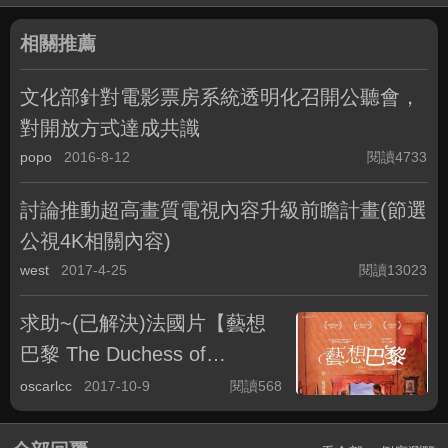
相關推薦
文化部針對電影票房系統透明化召開公聽會，
對開放方式達成共識
popo
2016-8-12
閱讀4733
討論推動超高畫質電視內容升級前瞻計畫(節選
公視4K相關內容)
west
2017-4-25
閱讀13023
求助~(已解決)法國片【藝想
巴黎 The Duchess of
Warsow】中文字幕
oscarlcc
2017-10-9
閱讀568