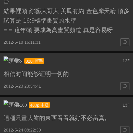
台
結果裡頭 綜藝大哥大 美鳳有約 金色摩天輪 頂多
試算是 16:9標準畫質的水準
= = 這年頭 要成為高畫質頻道 真是容易呀
2012-5-18 16:11:31
叶汐
12
320i 新手
F
相信时间能够证明一切的
2012-5-23 23:54:41
lee100
13
480p 中級
F
這種只畫大餅的東西看看就好不必當真。
2012-5-24 08:22:39