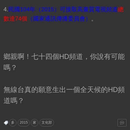
4.
民國104年（2015）可接取高畫質電視頻道
總
數達74個
（國家通訊傳播委員會）
。
鄉親啊！七十四個HD頻道，你說有可能
嗎？
無線台真的願意生出一個全天候的HD頻
道嗎？
多
2015
家
文化部