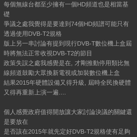
每個無線台都至少擁有一個HD頻道也是相當基
礎
爭議之處我覺得是要達到74個HD頻譜可能只有
透過使用DVB-T2規格
版上另一串討論有提到現行DVB-T數位機上盒屆
時將無法正常收視DVB-T2的節目
政策失誤之處我感覺是在, 才剛推動停用類比無
線頻道鼓勵大眾換新電視或加裝數位機上盒
結果2015年硬體設備又得升級, 屆時全民換硬體
又得再重新上演一遍....
個人感覺政府值得開放讓大家討論決議的關鍵還
是要放在
是否該在2015年就先定好DVB-T2規格使有足夠