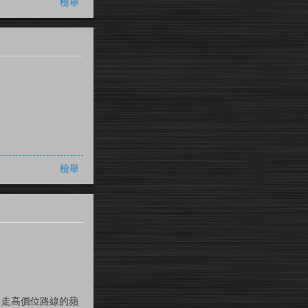
檢舉
檢舉
向走高價位路線的蘋