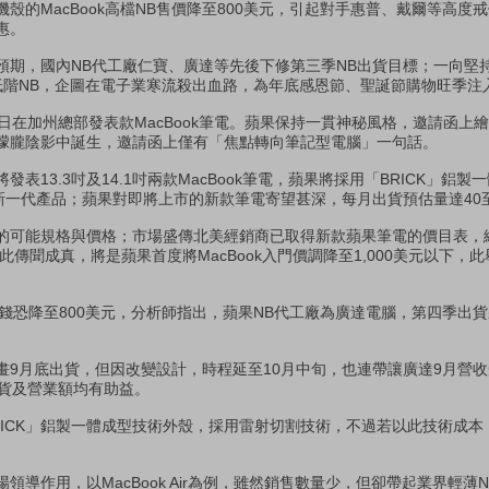
殼的MacBook高檔NB售價降至800美元，引起對手惠普、戴爾等高度
惠。
預期，國內NB代工廠仁寶、廣達等先後下修第三季NB出貨目標；一向堅
中低階NB，企圖在電子業寒流殺出血路，為年底感恩節、聖誕節購物旺季注
日在加州總部發表款MacBook筆電。蘋果保持一貫神秘風格，邀請函上
朦朧陰影中誕生，邀請函上僅有「焦點轉向筆記型電腦」一句話。
表13.3吋及14.1吋兩款MacBook筆電，蘋果將採用「BRICK」鋁
列的新一代產品；蘋果對即將上市的新款筆電寄望甚深，每月出貨預估量達40
的可能規格與價格；市場盛傳北美經銷商已取得新款蘋果筆電的價目表，總
，若此傳聞成真，將是蘋果首度將MacBook入門價調降至1,000美元以下，
，價錢恐降至800美元，分析師指出，蘋果NB代工廠為廣達電腦，第四季出
畫9月底出貨，但因改變設計，時程延至10月中旬，也連帶讓廣達9月營
出貨及營業額均有助益。
RICK」鋁製一體成型技術外殼，採用雷射切割技術，不過若以此技術成本
領導作用，以MacBook Air為例，雖然銷售數量少，但卻帶起業界輕薄