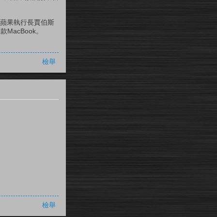
上市，蘋果執行長賈伯斯
MacBook。
檢舉
檢舉