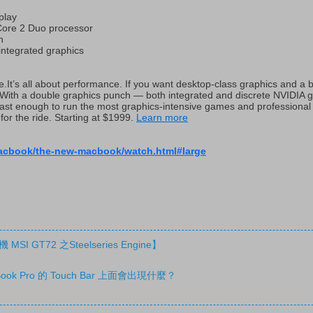
play
Core 2 Duo processor
n
ntegrated graphics
It’s all about performance. If you want desktop-class graphics and a b
With a double graphics punch — both integrated and discrete NVIDIA 
ast enough to run the most graphics-intensive games and professional 
or the ride. Starting at $1999.
Learn more
acbook/the-new-macbook/watch.html#large
 GT72 之Steelseries Engine】
acBook Pro 的 Touch Bar 上面會出現什麼？