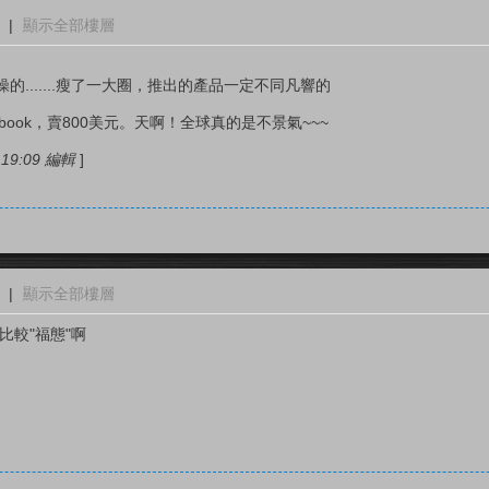
|
顯示全部樓層
.......瘦了一大圈，推出的產品一定不同凡響的
book，賣800美元。天啊！全球真的是不景氣~~~
 19:09 編輯
]
|
顯示全部樓層
比較"福態"啊