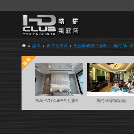
»
論壇
›
影片創作區
›
剪接軟硬體討論區
›
新的 Mac
H
D.
Cl
ub
精
研
風暴EVO AoIP/帝瓦雷Phantom 7.0.4金蛋客廳
我的3D家庭影院
視
務
所