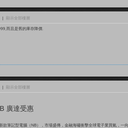
|
顯示全部樓層
99,而且是舊的庫存降價.
|
顯示全部樓層
B 廣達受惠
表新款筆記型電腦（NB），市場盛傳，金融海嘯衝擊全球電子業買氣，一