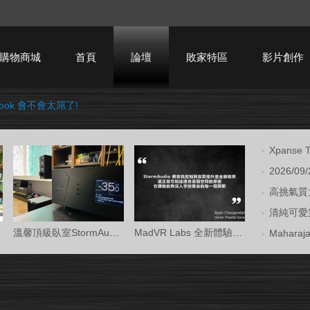
購物商城
首頁
論壇
敗家特區
影片創作
Book 會不會太屌了!
HTPC技術討論
Xpans
2026/09
高挑氣質大
清純可愛第
溫馨頂級臥室StormAudio風暴Core 16/Ken Kr
MadVR Labs 全新體驗中心 —— 與 StormAud
Mahara