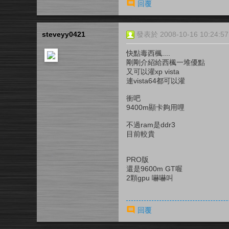
回覆
steveyy0421
發表於 2008-10-16 10:24:57
快點毒西楓....
剛剛介紹給西楓一堆優點
又可以灌xp vista
連vista64都可以灌
衝吧
9400m顯卡夠用哩
不過ram是ddr3
目前較貴
PRO版
還是9600m GT喔
2顆gpu 嚇嚇叫
回覆