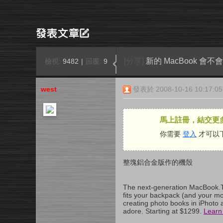
[分享]
新的 MacBook 會不
檢視:
9482
|
回覆:
9
west
發表於 2008-10-16 10:17:05
馬上註冊，結交更
你需要
登入
才可以
整塊鋁合金版作的機殼
The next-generation MacBook.T
fits your backpack (and your mob
creating photo books in iPhoto 
adore. Starting at $1299.
Learn