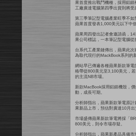
果首度推出戰鬥機種，採用鋁鎂機
工廠廣達電腦第四季出貨則將受
第三季筆記型電腦產業旺季不如
蘋果首度發表1,000美元以下
蘋果周四發出記者會邀請函，14
果公司標誌，一本筆記型電腦從
台系代工產業鏈傳出，蘋果此次將發
為取代現行的MackBook系
網站早已傳遍各種蘋果新款筆電
格帶從800美元至3,100美元
的主流NB市場。
新款MacBook採用鋁鎂機殼
動，成長可期。
分析師指出，蘋果新款筆電原計
果新品上市，預估對廣達10月
市場盛傳蘋果新款筆電將採「B
800美元，則令市場存疑。
分析師指出，蘋果新產品具備市場