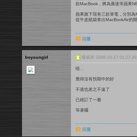
款MacBook，將為廣達等蘋果
蘋果旗下現有三款筆電，分別為MacBo
從牛皮紙袋拿出MacBookAi
回覆
boyoungirl
發表於 2008-10-17 01:27:26
唔...
覺得沒有預期中的好
不過也差之不遠了
已經訂了一臺
等著囉
回覆