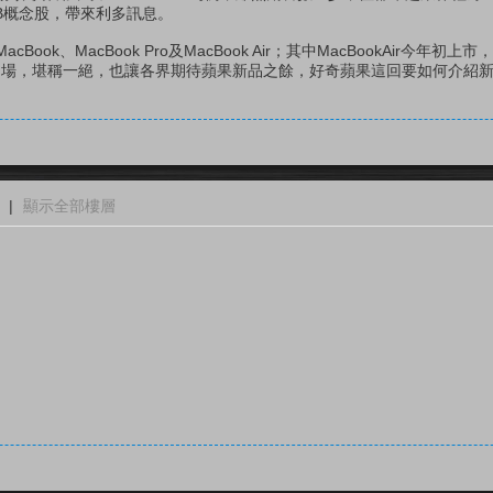
NB概念股，帶來利多訊息。
ok、MacBook Pro及MacBook Air；其中MacBookAir今年初
r的開場，堪稱一絕，也讓各界期待蘋果新品之餘，好奇蘋果這回要如何介紹新款
|
顯示全部樓層