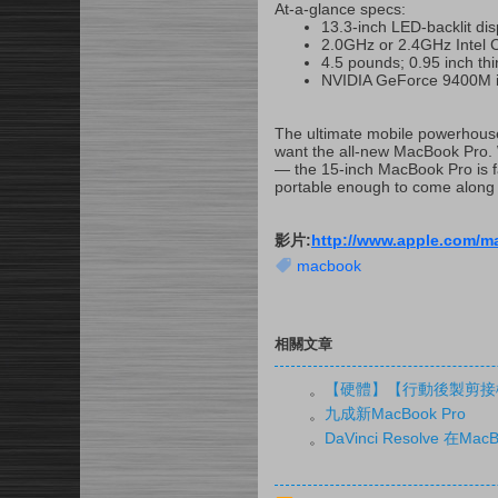
At-a-glance specs:
13.3-inch LED-backlit dis
2.0GHz or 2.4GHz Intel 
4.5 pounds; 0.95 inch thi
NVIDIA GeForce 9400M i
The ultimate mobile powerhouse.
want the all-new MacBook Pro. 
— the 15-inch MacBook Pro is f
portable enough to come along f
影片:
http://www.apple.com/m
macbook
相關文章
。
【硬體】【行動後製剪接機 MSI
。
九成新MacBook Pro
。
DaVinci Resolve 在M