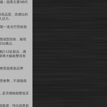
戒備；蘋果主要NB代
持高品質、高價位的
入活力。
繪製一道光芒照射蘋
製一體成型技術，被視
至50萬台。
計12款新品，價
此舉將大幅衝擊現有
貨將受蘋果新品帶
收受衝擊，不過隨蘋
，是否價格能壓低至
NB風潮，預估蘋果新