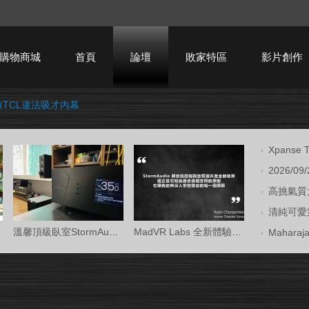
購物商城
首頁
論壇
敗家特區
影片創作
掀TCL違法吸才內幕
HTPC技術討論
Xpans
2026/09
高挑氣質大
清純可愛第
溫馨頂級臥室StormAudio風暴Core 16/Ken Kr
MadVR Labs 全新體驗中心 —— 與 StormAud
Mahara