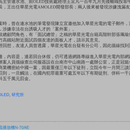
高主管連水池、前OLED技術處經理王宜凡一百年九月先後離職投靠
長，王出任華星光電AMOLED開發部長；兩人後來被發現涉嫌洩漏
案時，曾在連水池的筆電發現陳立宜邀他加入華星光電的電子郵件，
Ｌ涉嫌非法在台誘吸人才的「案外案」。
技總顧問角色，有「面試總管」之稱的華星光電台籍高階幹部張珮瑜
竹高鐵站附近面試四個友達的面板人才，請示其意見。
經回想，友達人員曾透露，華星光電在台疑有分公司，因此循線找到
連，內容是，連若回台休假，仍可透過網路專線進入華星光電內部網
辦案人員循線查出伺服器設在台南市中山南路一處辦公室，正是冠懿
商業機密給中國一案，因最重僅三年以下徒刑，立院今年一月間三讀
罰則，一旦觸法，在國內犯罪最重可處五年以下有期徒刑、併科一千
科五千萬元罰金。
OLED
,
研究所
流播放機N-70AE