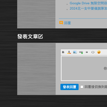
。
Google Drive 無
。
2024北一女中樂儀旗隊
回覆
回覆後切換到
發表回覆