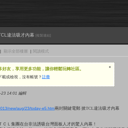
TCL違法吸才內幕
[複製連結]
|
顯示全部樓層
|
閱讀模式
×
多好友，享用更多功能，讓你輕鬆玩轉社區。
下載或檢視，沒有帳號？
註冊
23 14:01 編輯
/2013/new/aug/23/today-e5.htm
兩封關鍵電郵 掀TCL違法吸才內幕
ＴＣＬ集團在台非法誘吸台灣面板人才的驚人內幕！