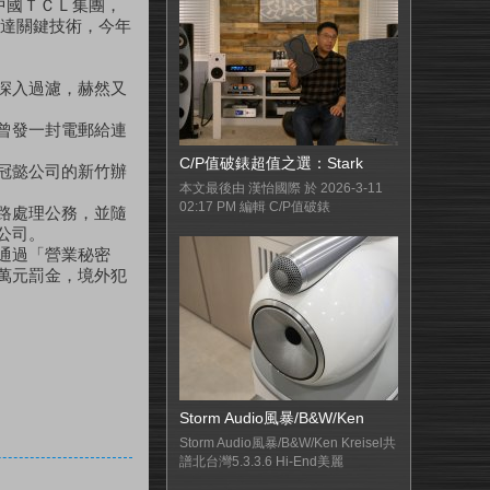
中國ＴＣＬ集團，
友達關鍵技術，今年
深入過濾，赫然又
曾發一封電郵給連
C/P值破錶超值之選：Stark
冠懿公司的新竹辦
本文最後由 漢怡國際 於 2026-3-11
02:17 PM 編輯 C/P值破錶
路處理公務，並隨
公司。
通過「營業秘密
萬元罰金，境外犯
Storm Audio風暴/B&W/Ken
Storm Audio風暴/B&W/Ken Kreisel共
譜北台灣5.3.3.6 Hi-End美麗