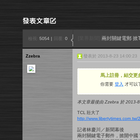
[業界新聞]
兩封關鍵電郵 掀
檢視:
5054
|
回覆:
0
Zzebra
發表於 2013-8-23 14:00:23
馬上註冊，結交更
你需要
登入
才可以
本文章最後由 Zzebra 於 2013-8-
TCL 壯大了
http://www.libertytimes.com.tw
記者林慶川／新聞幕後
兩封關鍵電子郵件，掀開中國