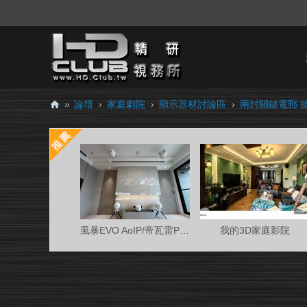
»
論壇
›
家庭劇院
›
顯示器材討論區
›
兩封關鍵電郵 
H
D.
Cl
ub
精
研
風暴EVO AoIP/帝瓦雷Phantom 7.0.4金蛋客廳
我的3D家庭影院
視
務
所