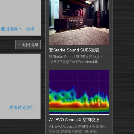
使用道具
檢舉
返回清單
雙Starke Sound SUB5重磅
雙Starke Sound SUB5重磅加持！-
10.5.3.7風暴EVO/Perlisten/MK
本版積分規則
A1 EVO AcoustiX 空間校正
A1 EVO AcoustiX 空間校正與實測心
得分享 好友陳治學使用近來網