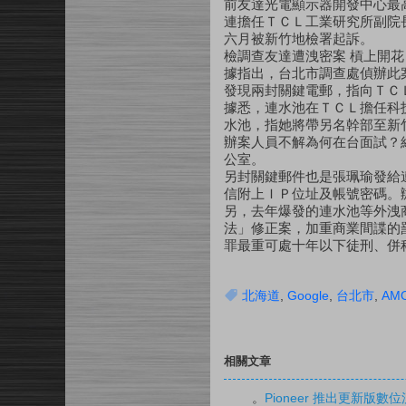
前友達光電顯示器開發中心最
連擔任ＴＣＬ工業研究所副院
六月被新竹地檢署起訴。
檢調查友達遭洩密案 槓上開花
據指出，台北市調查處偵辦此
發現兩封關鍵電郵，指向ＴＣ
據悉，連水池在ＴＣＬ擔任科
水池，指她將帶另名幹部至新
辦案人員不解為何在台面試？
公室。
另封關鍵郵件也是張珮瑜發給
信附上ＩＰ位址及帳號密碼。
另，去年爆發的連水池等外洩
法」修正案，加重商業間諜的
罪最重可處十年以下徒刑、併
北海道
,
Google
,
台北市
,
AM
相關文章
。
Pioneer 推出更新版數位