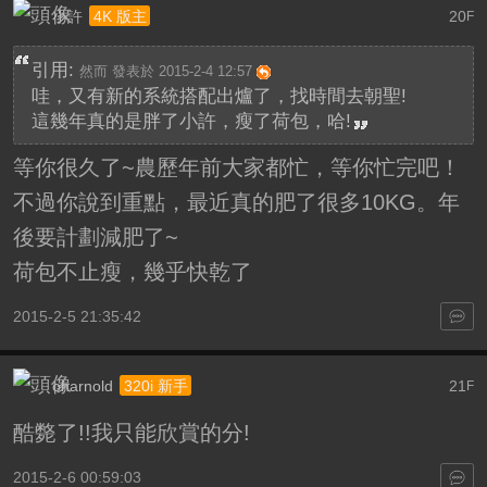
小許
20
4K 版主
F
引用:
然而 發表於 2015-2-4 12:57
哇，又有新的系統搭配出爐了，找時間去朝聖!
這幾年真的是胖了小許，瘦了荷包，哈!
等你很久了~農歷年前大家都忙，等你忙完吧！
不過你說到重點，最近真的肥了很多10KG。年
後要計劃減肥了~
荷包不止瘦，幾乎快乾了
2015-2-5 21:35:42
oharnold
21
320i 新手
F
酷斃了!!我只能欣賞的分!
2015-2-6 00:59:03