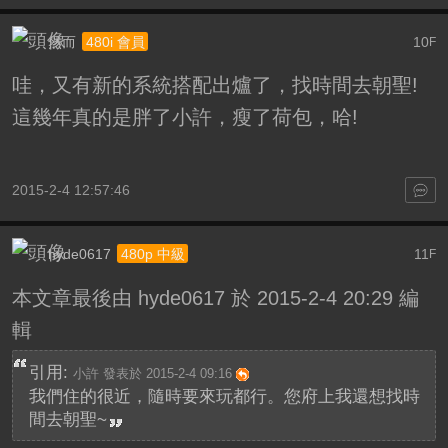
然而
10
480i 會員
F
哇，又有新的系統搭配出爐了，找時間去朝聖!
這幾年真的是胖了小許，瘦了荷包，哈!
2015-2-4 12:57:46
hyde0617
11
480p 中級
F
本文章最後由 hyde0617 於 2015-2-4 20:29 編
輯
引用:
小許 發表於 2015-2-4 09:16
我們住的很近，隨時要來玩都行。您府上我還想找時
間去朝聖~