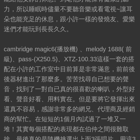
力，所以睡眠時儘量不要聽音樂或看電視~讓耳
朵也能充足的休息，跟小許一樣的發燒友、愛樂
迷們才能玩到長長久久。
cambridge magic6(播放機) 、melody 1688( 前
級)、pass-(X250.5)、XTZ-100.33這樣一套的搭
配在小許的工作室中目前算是非常滿意，前前後
後器材進出了那麼多。苦苦找尋自已想要的聲
音，找到了一對自已真的很喜歡的喇叭，外型好
看、聲音好看、用料實在。但是要將它發揮出來
還真不容易，感謝非常多的網兄、代理商及經銷
商的幫忙。在短短的1個月內試過了一堆又一
堆！其實每個搭配的表現都在伯仲之間很難取
捨，最後真的是隨機挑選出上面3張唱片，用這3