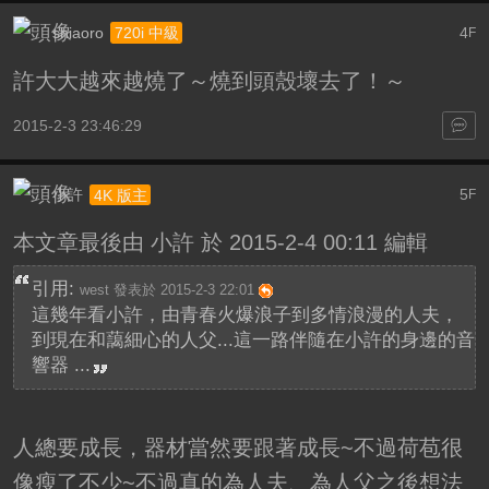
shiaoro
4
720i 中級
F
許大大越來越燒了～燒到頭殼壞去了！～
2015-2-3 23:46:29
小許
5
4K 版主
F
本文章最後由 小許 於 2015-2-4 00:11 編輯
引用:
west 發表於 2015-2-3 22:01
這幾年看小許，由青春火爆浪子到多情浪漫的人夫，
到現在和藹細心的人父...這一路伴隨在小許的身邊的音
響器 ...
人總要成長，器材當然要跟著成長~不過荷苞很
像瘦了不少~不過真的為人夫、為人父之後想法