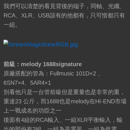
我們可以清楚的看見背後的端子，同軸、光纖、
RCA、XLR、USB該有的他都有，只可惜都只有
一組。
前級：melody 1688signature
原廠搭配的管為：Fullmusic 101D×2 、
6SN7×4、5AR4×1
別看他只是一台管前級但是重量也是非常的重，
重達23 公斤，而1688也是melody在HI-END市場
上一戰成名的功臣之一
後面有4組的RCA輸入、一組XLR平衡輸入，輸
出的部份有2組，一組為高電平、一組為低電