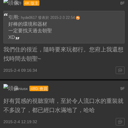
小許
8
4K 版主
F
引用:
hyde0617 發表於 2015-2-3 22:54
好棒的環境和器材
一定要找天過去朝聖
XD
我們住的很近，隨時要來玩都行。您府上我還想
找時間去朝聖~
2015-2-4 09:16:34
geniusx
9
480i 會員
F
好有質感的視聽室唷，至於令人流口水的重裝就
不多說了，都已經口水滿地了，哈哈
2015-2-4 12:19:32