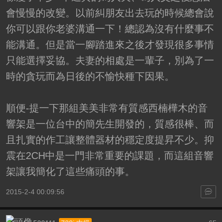
會慢慢的改變。以前糾朋友出去玩的時候總會說
你可以跟你老婆溝通一下！總認為沒有什麼事不
能溝通。但是當一腳踏進來之後才發現很多事情
只能選擇妥協。夫妻的相處是一輩子，別為了一
時的貪玩而為日後的不愉快種下因果。
順便-提一下那組美美非常有質感西楠樺木的音
響架是一位台中的簡先生開發的，質感很棒、而
且扎實的作工讓整體器材的穩定度提昇不少。抑
震在2CH中是一門非常重要的課題，而這組音響
架讓我簡化了這些痛頭的事。
2015-2-4 00:09:56