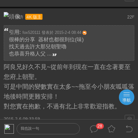
小許
22
4K 版主
F
引用:
fox520111 發表於 2015-2-4 08:44
很棒的分享 器材也都很到位(味)
找天過去許大那兒朝聖嚕
也恭喜升格人父 ...
阿良兄好久不見~從前年到現在一直在念著要至
您府上朝聖。
可是中間的變數實在太多~~拖至今小朋友呱呱落
地後時間更難安排！
導航
對您實在抱歉，不過有北上非常歡迎指教。
2015-2-6 09:33:59
28
我也說一句