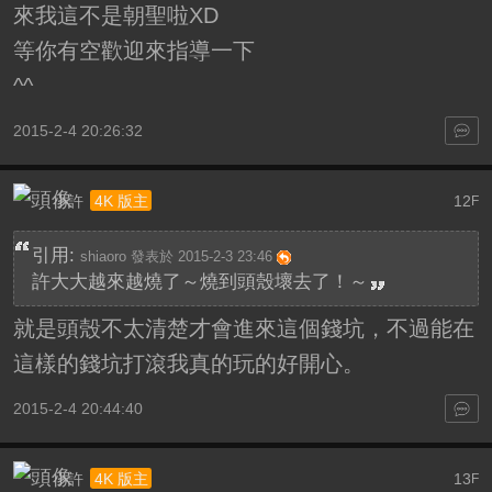
來我這不是朝聖啦XD
等你有空歡迎來指導一下
^^
2015-2-4 20:26:32
小許
12
4K 版主
F
引用:
shiaoro 發表於 2015-2-3 23:46
許大大越來越燒了～燒到頭殼壞去了！～
就是頭殼不太清楚才會進來這個錢坑，不過能在
這樣的錢坑打滾我真的玩的好開心。
2015-2-4 20:44:40
小許
13
4K 版主
F