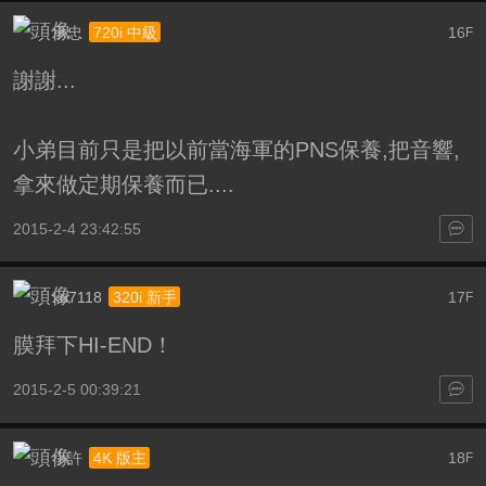
承忠
16
720i 中級
F
謝謝...
小弟目前只是把以前當海軍的PNS保養,把音響,
拿來做定期保養而已....
2015-2-4 23:42:55
xu7118
17
320i 新手
F
膜拜下HI-END！
2015-2-5 00:39:21
小許
18
4K 版主
F