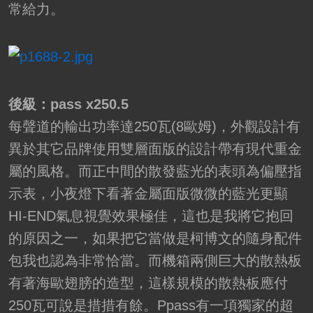
常給力。
後級：pass x250.5
每聲道的輸出功率達250瓦(8歐姆)，外觀設計有
異於其它品牌使用雙層面版的設計帶有現代重金
屬的風格。而正中間的散發藍光的表頭為偏壓指
示表，小夜燈下看著金屬面版微微的藍光更顯
HI-END氣息視覺效果極佳，這也是我將它抱回
的原因之一，如果把它當做是柯博文的隨身配件
包我也認為非常恰當。而機箱兩側巨大的散熱板
有著海歐翅膀的造型，這樣規模的散熱板應付
250瓦可說是措措有餘。Ppass有一項獨家的超