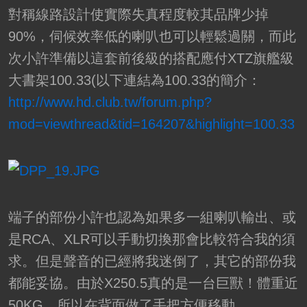
對稱線路設計使實際失真程度較其品牌少掉
90%，伺候效率低的喇叭也可以輕鬆過關，而此
次小許準備以這套前後級的搭配應付XTZ旗艦級
大書架100.33(以下連結為100.33的簡介：
http://www.hd.club.tw/forum.php?
mod=viewthread&tid=164207&highlight=100.33
端子的部份小許也認為如果多一組喇叭輸出、或
是RCA、XLR可以手動切換那會比較符合我的須
求。但是聲音的已經將我迷倒了，其它的部份我
都能妥協。由於X250.5真的是一台巨獸！體重近
50KG。所以在背面做了手把方便移動。