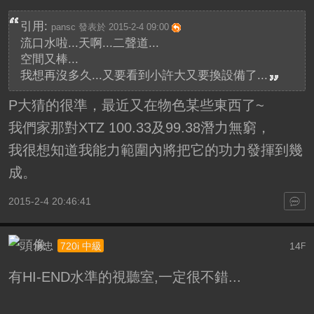
引用:
pansc 發表於 2015-2-4 09:00
流口水啦...天啊...二聲道...
空間又棒...
我想再沒多久...又要看到小許大又要換設備了...
P大猜的很準，最近又在物色某些東西了~
我們家那對XTZ 100.33及99.38潛力無窮，
我很想知道我能力範圍內將把它的功力發揮到幾
成。
2015-2-4 20:46:41
承忠
14
720i 中級
F
有HI-END水準的視聽室,一定很不錯...