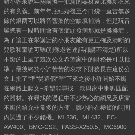
對小許來說年關前換一批新的器材遠比換新衣來
的有意義。前年年底結婚後至今口袋一直苦無多
餘的銀两可以將音響架的空缺填補滿，但是玩音
響總有一段時間會有個症頭發病那就是換換症，
為了讓正在學講話的小朋友能有更正確及清晰的
兒歌和童謠可聽(別像老爸連話都講不清楚)所以
不斷的上呈了幾次公文希望家中的財務長可以批
準，最後終於小許苦苦的哀求下財務長在這份公
文上批了"準"從這個"準"下來之後小許開始不斷
在網路上爬文~希望能尋找一款與家中喇叭匹配
的器材。在尋找的過程中不少熱心的網兄及店家
不斷的給允非常多的方便，讓小許在極短的時間
內試過了不少銘機。ML336、ML432、EC-
AW400、BMC-CS2、PASS-X250.5、MC6900