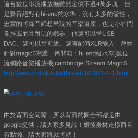
這台數位串流播放機雖然定價不過4萬多塊，但
是聲音絕對有hi-end的水準，沒有太多的僻性，
忠實的將錄音師想呈現的音樂還原，也是小許門
常推薦而且耐玩的機器。他還可以當USB
DAC、還可以當前級、還有配備XLR輸入。曾經
針對magic6寫過一篇開箱：hi-end級水準[數位
流網路音樂播放機]cambridge Stream Magic6
http://www.hd.club.tw/thread-163071-1-1.html
由於背面空間隙，所以背面的圖全部都是由
google提供，請大家多見諒！婚後身材走樣而且
有點懶。請大家將就將就！