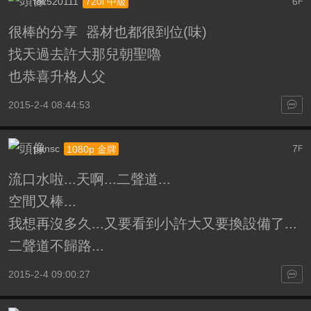
fox520111
6
720i 中級
F
很棒的分享 器材也都很到位(味)
找天過去許大那兒朝聖嚕
也恭喜升格人父
2015-2-4 08:44:53
pansc
7
1080p 金牌
F
流口水啦...天啊...二聲道...
空間又棒...
我想再沒多久...又要看到小許大又要換設備了...
二聲道不歸路...
2015-2-4 09:00:27