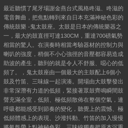
最近聽慣了尾牙場謝金燕台式風格咚滋、咚滋的
電音舞曲，把焦點轉到來自日本充滿神秘色彩的
傳統鼓樂 -鬼太鼓座。太鼓是日本的傳統樂器之
一，最大的鼓直徑可達130CM，重達700磅氣勢
相當的驚人。在演奏時相當考驗器材的控制力與
喇叭的強度，稍個不小心強徑的音壓都容易造成
助波的產生，聽到的就是令人不舒服、噁心的低
頻了。，鬼太鼓座由一個最大的主鼓配上6個小
鼓及竹笛、三味線一起演湊。開場由大鼓擊發出
非常深潛有力道的低頻，緊接著眾鼓齊鳴瞬間鼓
聲充滿全室，低頻、極低頻散佈在整個空氣，連
呼吸都能感受到節奏的變化，聽覺上的震憾、極
低頻體感上的表現、沙潑抖動、竹笛的加入慢慢
將氣氛帶上點神秘色彩。三味線獨奏把原本沉重