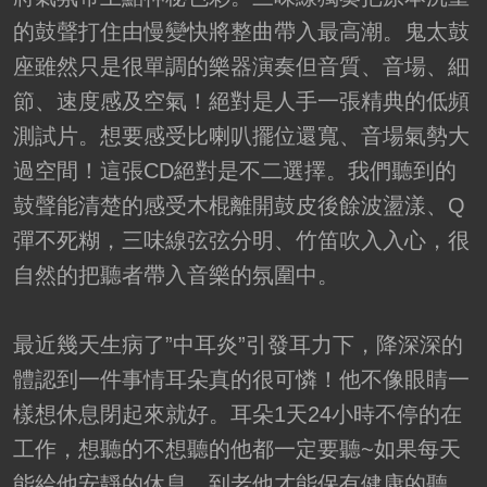
的鼓聲打住由慢變快將整曲帶入最高潮。鬼太鼓
座雖然只是很單調的樂器演奏但音質、音場、細
節、速度感及空氣！絕對是人手一張精典的低頻
測試片。想要感受比喇叭擺位還寬、音場氣勢大
過空間！這張CD絕對是不二選擇。我們聽到的
鼓聲能清楚的感受木棍離開鼓皮後餘波盪漾、Q
彈不死糊，三味線弦弦分明、竹笛吹入入心，很
自然的把聽者帶入音樂的氛圍中。
最近幾天生病了”中耳炎”引發耳力下，降深深的
體認到一件事情耳朵真的很可憐！他不像眼睛一
樣想休息閉起來就好。耳朵1天24小時不停的在
工作，想聽的不想聽的他都一定要聽~如果每天
能給他安靜的休息。到老他才能保有健康的聽