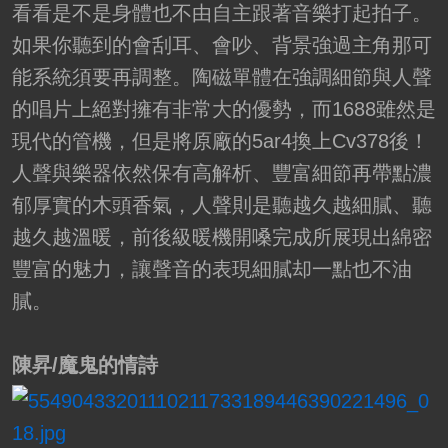
看看是不是身體也不由自主跟著音樂打起拍子。
如果你聽到的會刮耳、會吵、背景強過主角那可
能系統須要再調整。陶磁單體在強調細節與人聲
的唱片上絕對擁有非常大的優勢，而1688雖然是
現代的管機，但是將原廠的5ar4換上Cv378後！
人聲與樂器依然保有高解析、豐富細節再帶點濃
郁厚實的木頭香氣，人聲則是聽越久越細膩、聽
越久越溫暖，前後級暖機開嗓完成所展現出綿密
豐富的魅力，讓聲音的表現細膩却一點也不油
膩。
陳昇/魔鬼的情詩