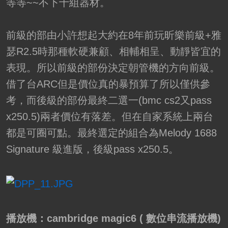
等等~~不下十組器材。
前級的部由小許想起大約在8年前玩昕樂前級+雅
瑟R2.5時那種軟硬兼顧、相輔相呈、動靜皆宜的
表現。所以前級的部份決定朝管機的方向前級。
借了台ARC但是價位真的暴預算了所以僅供參
考，而後級的部份最終二選一(bmc cs2又pass
x250.5)兩者價位有落差。但在自家系統上兩台
都是可圈可點。最終選定的組合為Melody 1688
Signature 級進版，後級pass x250.5。
播放機：cambridge magic6 ( 數位串流播放機)