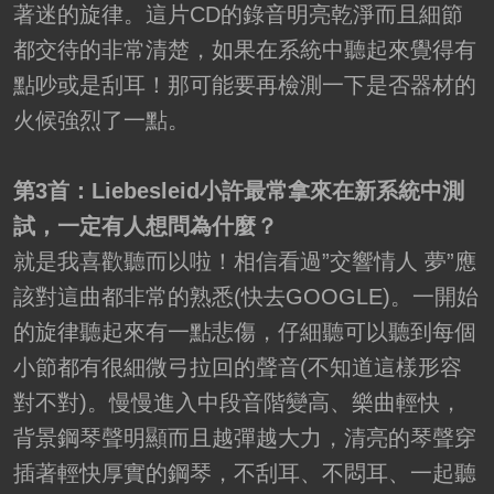
著迷的旋律。這片CD的錄音明亮乾淨而且細節
都交待的非常清楚，如果在系統中聽起來覺得有
點吵或是刮耳！那可能要再檢測一下是否器材的
火候強烈了一點。
第3首：Liebesleid小許最常拿來在新系統中測
試，一定有人想問為什麼？
就是我喜歡聽而以啦！相信看過”交響情人 夢”應
該對這曲都非常的熟悉(快去GOOGLE)。一開始
的旋律聽起來有一點悲傷，仔細聽可以聽到每個
小節都有很細微弓拉回的聲音(不知道這樣形容
對不對)。慢慢進入中段音階變高、樂曲輕快，
背景鋼琴聲明顯而且越彈越大力，清亮的琴聲穿
插著輕快厚實的鋼琴，不刮耳、不悶耳、一起聽