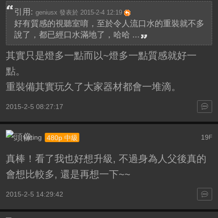
引用:
geniusx 發表於 2015-2-4 12:19
好有質感的視聽室唷，至於令人流口水的重裝就不多
說了，都已經口水滿地了，哈哈 ...
其實只是燈多一點而以~燈多一點質感就好一
點。
重裝備其實玩久了大家器材都會一堆滴。
2015-2-5 08:27:17
koting
19
480p 中級
F
真棒！看了我也好想升級, 不過身為人父後真的
會想比較多, 還是再想一下~~
2015-2-5 14:29:42