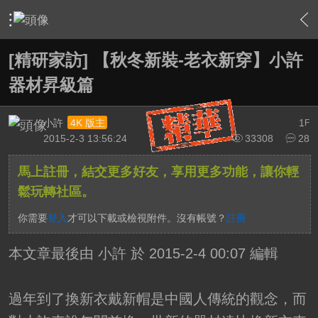
›
家庭劇院
›
HD.Club 精研家訪特搜隊
›
內容
[精研家訪] 【秋冬新裝-老衣新穿】小許
器材昇級篇
小許
1
4K 版主
F
2015-2-3 13:56:24
33308
28
馬上註冊，結交更多好友，享用更多功能，讓你輕
鬆玩轉社區。
你需要
登入
才可以下載或檢視附件。沒有帳號？
註冊
本文章最後由 小許 於 2015-2-4 00:07 編輯
過年到了換新衣戴新帽是中國人傳統的觀念，而