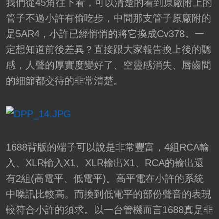
我們從45角往下看，可以清楚的看到原廠附上的
管子不過小許有偷吃步，中間那支管子原廠附的
是5AR4，小許已經悄悄的將它換成Cv378。一
定想知道前後差異？直接跟大家報告換上後的聽
感，人聲的厚實度變好了、空靈感消失、唇齒間
的細節都交待的非常清楚。
1688背版的端子可以說是非常豐富，4組RCA輸
入、XLR輸入X1、XLR輸出X1、RCA的輸出還
有2組(高電平、低電平)。高平電在小許的系統
中噪訊比較高。而換到低電平的部份聲音的表現
較符合小許的須求。以一台管機而言1688真是非