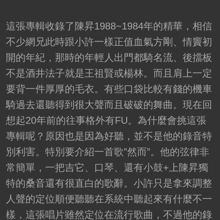
這張專輯收錄了陳昇1988~1984年的精華，相信
不少網兄此時跟小許一樣正值血氣方剛、情竇初
開的年紀，那時的年輕人出門都騎名流、後擋板
不是酒井法子就是王祖賢或楊林。而且肩上一定
要背一件厚厚的毛衣。有些口袋比較有錢的機車
騎過去還聽得到很大聲而且破破的舞曲。現在回
想起20年前的往事格外有FU。為什麼會挑這張
專輯呢？原因也是因為好聽，並不是他的錄音特
別利害。特別要介紹一首歌”然而”。他的弦律非
常簡單，一把吉它、口琴、還有小鼓+上陳昇獨
特的桑音還有很直白的歌辭。小許只是拿來調整
人聲的定位順便聽聽在系統中聽起來有什麼不一
樣，這張唱片雖然定位在流行歌曲，不過他的錄