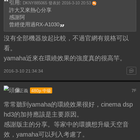
引用:
DKNY885065 發表於 2016-3-10 20:53
許大又來熱心分享
感謝阿
曾經使用過RX-A1030
沒有全部機器放起比較，不過官網有規格可以
看。
yamaha近來在環繞效果的強度真的很高竿。
2016-3-10 21:34:34
陳正義
7
480p 中級
F
常常聽到yamaha的環繞效果很好，cinema dsp
hd3的加持應該是主要原因。
感謝版主的分享。等家中的環擴想升級天空音
效，yamaha可以列入考慮了。