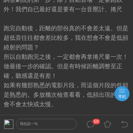
外！我們自已最好還是要有一台音壓計、捲尺
跑完自動後，距離的部份真的不會差太遠。但是
超低音往往都會差比較多，我在想會不會是低頻
繞射的問題？
所以自動跑完之後，一定都會再拿捲尺量一次！
做最後一步的確認。但是有時候距離調整至正
確，聽感還是有差！
如果有幾部熟悉的電影片段，而這個片段的低頻
是熟悉的。多放幾次檢查看看，低頻出現的時間
導航
會不會太快或太慢。
59
我也說一句