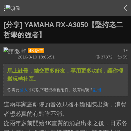
›
家庭劇院
›
擴大機討論區
›
內容
[分享] YAMAHA RX-A3050【堅持老二
哲學的強者】
小許
1
4K 版主
F
2016-3-10 18:06:51
37872
59
馬上註冊，結交更多好友，享用更多功能，讓你輕
鬆玩轉社區。
你需要
登入
才可以下載或檢視附件。沒有帳號？
註冊
這兩年家庭劇院的音效規格不斷推陳出新，消費
者想必真的有點吃不消。
從兩年多前開始4K畫質的消息出來之後，日系各