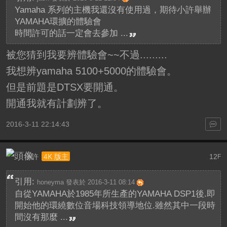
Yamaha 系列的主機我還沒有使用過，期待小許舉辦
YAMAHA環擴的體驗會
時間許可的話一定會去參加 ...
被您猜到我要辨體驗會~~不過.........
我想辨yamaha 5100+5000的體驗會。
但是前題是DTSX要開通。
開通我就有計劃辨了。
2016-3-11 22:14:43
小許
12
4K 版主
F
引用:
honeyma 發表於 2016-3-11 08:14
自從YAMAHA於1985年所生產的YAMAHA DSP1後.即
開始他的環繞數位音場科技領導地位.雖然其中一段時
間沒有那麼 ...