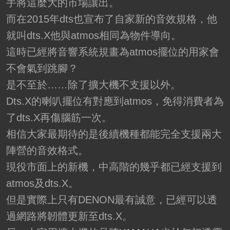
手將這麼大的市場讓出。
而在2015年dts也宣布了自家新的音效規格，他
就叫dts.X他與atmos相同為物件導向。
這時已經將音響系統規畫為atmos擺位的用家會
不會氣到跳腳？
是不至於……除了擴大機不支援以外。
Dts.X的喇叭擺位有對應到atmos，免得消費者為
了dts.X再傷腦筋一次。
相信大家最期待的是後續機種都能完全支援兩大
陣營的音效格式。
現役市面上的新機，中高階的幾乎都已經支援到
atmos及dts.X。
但是實際上只有DENON最有誠意，已經可以透
過網路將韌體更新至dts.X。