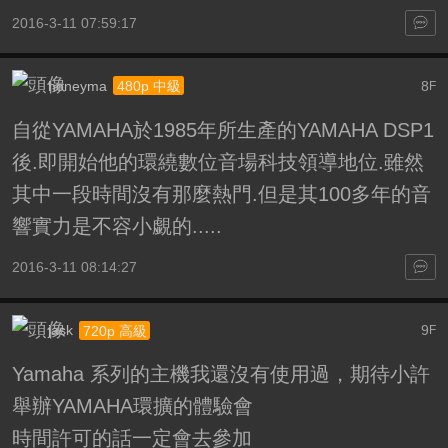
2016-3-11 07:59:17
honeyma
8
480p 中級
F
自從YAMAHA於1985年所生產的YAMAHA DSP1
後.即開始他的環繞數位音場科技領導地位.雖然
其中一段時間沒有那麼熱門.但是其100多年的音
響實力是不容小覷的.....
2016-3-11 08:14:27
jask
9
720p 高級
F
Yamaha 系列的主機我還沒有使用過，期待小許
舉辦YAMAHA環擴的體驗會
時間許可的話一定會去參加