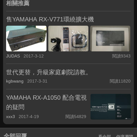
相關推薦
售YAMAHA RX-V771環繞擴大機
JUDAS
2017-3-12
閱讀9343
世代更替，升級家庭劇院請教。
kgbwang
2017-3-31
閱讀11820
YAMAHA RX-A1050 配合電視
的疑問
xxx3
2017-4-19
閱讀54829
全部回覆
看全部
倒序瀏覽