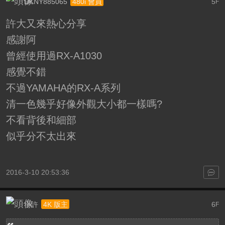
DKNY885065
5
480i 會員
F
許大又來熱心分享
感謝阿
曾經使用過RX-A1030
感覺不錯
不過YAMAHA的RX-A系列
清一色幾乎好像外觀大小都一樣嗎?
不看背後和細部
似乎分不太出來
2016-3-10 20:53:36
小許
6
4K 版主
F