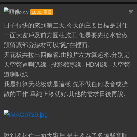
kao.c.y
8
1080i 高級
F
日子很快的來到第二天.今天的主要目標是封住
一面大窗戶及前方圓柱施工.但是要先拉水管做
預留讓部分線材可以"跑"在裡面.
天花板共拉出四條管.由照片左方算起來.分別是
天空聲道喇叭線--投影機專線--HDMI線--天空聲
道喇叭線.
我是打算天花板就是這樣.先不做任何吸音或擴
散的工作.單純上漆就好.其他的需求日後再說.
說到要封住一面大窗戶.是主要為了多隔些音順