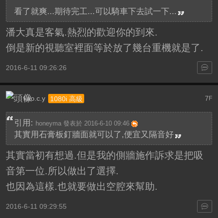
看了就爽...期待完工...可以騎車下去試一下...
潘大真是客氣.熱烈的歡迎你的到來.
倒是新的視聽室裡面等於放了幾台重機就是了.
2016-6-11 09:26:26
kao.c.y
7
1080i 高級
F
引用:
honeyma 發表於 2016-6-10 09:46
其實用石膏板釘牆面就可以了,便宜又隔音好
其實當初有想過.但是我的側牆施作訴求是把吸
音第一位.所以做出了選擇.
也因為這樣.也就要做出空腔來幫助.
2016-6-11 09:29:55