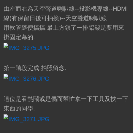
由左而右為天空聲道喇叭線--投影機專線--HDMI
線(有保留日後可抽換)--天空聲道喇叭線
用軟管隨便搞搞.最上方鎖了一排鋁架是要用來
掛固定幕的.
第一階段完成.拍照留念.
這位是看熱鬧或是偶而幫忙拿一下工具及扶一下
東西的同學.