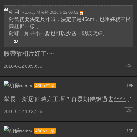
引用:
kao.c.y 發表於 2016-6-12 09:02
對當初要決定尺寸時，決定了是45cm，也剛好就三根
圓柱都一樣，
對耶，如果小一點也可以少塞一點玻璃綿。
...
腰帶放相片好了~~
2016-6-12 09:50:56
cwaomm
18
480p 中級
F
學長，新居何時完工啊？真是期待想過去坐坐了
2016-6-12 10:22:25
cwaomm
19
480p 中級
F