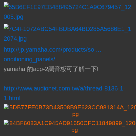
http://jp.yamaha.com/products/so ...
onditioning_panels/
yamaha 的acp-2調音板可了解一下!
http://www.audionet.com.tw/a/thread-8136-1-
1.html