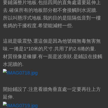
要鋪滿整片地板.包括四周的直角處還要延伸上
去.確保所有的地板部分都不會接觸到水泥牆.
所以叫懸浮式地板.我的目的是阻隔低音對一樓
爸媽的干擾程度.希望能減輕一些.
這就是吸震墊.選這個是因為他號稱無毒無害無
味.一捲是1*10米的尺寸.共用了約2.6捲的量.
材質很像是橡膠.有一面是波浪狀.是鋪設在接觸
水泥牆的.
開始鋪設了.注意看牆角垂直處一定要再往上方
延伸.