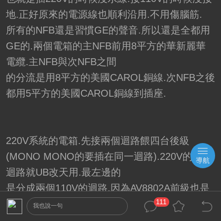
地.正好原來的電源線也順利沿用.不用傷腦筋.
所有的NFB還是習慣GE的聲音.所以還是全都用
GE的.兩個電箱的主NFB前用8平方的華新麗華
電纜.主NFB與次NFB之間
的分流是用8平方的美國CAROL銅線.次NFB之後
都用5平方的美國CAROL銅線到插座.
220V系統的電箱.先接兩個迴路餵四台後級
(MONO MONO的要插在同一迴路).220V的第三
導航
迴路就UB改天用.最左邊的
是分成兩個110V的迴路.因為AV8802A前級也是
111
沒有接地的設計.所以就拉去餵他.完全不浪
我也說一句
費.110V的迴路還是有一組