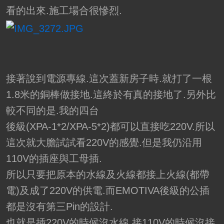
看的出來.施工場合很慘烈.
接著說到電源專線.這次蓋新房子時.就打了一根
1.8米的銅棒做接地.這終於有真的接地了.另外比
較不同的是.我的四台
後級(XPA-1*2/XPA-5*2)都可以直接吃220V.所以
這次就大膽試試看220V的感覺.但是我仍沿用
110V的插座與工母插.
所以只要把原本的水線及火線都接上火線(都帶
電)及成了220V的供電.而EMOTIVA後級的公插
都是沒有第三Pin的設計.
也就是插220V的時候沒水線.接110V的時候沒接