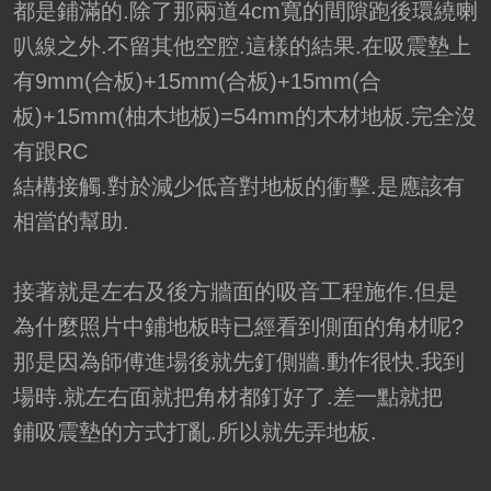
都是鋪滿的.除了那兩道4cm寬的間隙跑後環繞喇
叭線之外.不留其他空腔.這樣的結果.在吸震墊上
有9mm(合板)+15mm(合板)+15mm(合
板)+15mm(柚木地板)=54mm的木材地板.完全沒
有跟RC
結構接觸.對於減少低音對地板的衝擊.是應該有
相當的幫助.
接著就是左右及後方牆面的吸音工程施作.但是
為什麼照片中鋪地板時已經看到側面的角材呢?
那是因為師傅進場後就先釘側牆.動作很快.我到
場時.就左右面就把角材都釘好了.差一點就把
鋪吸震墊的方式打亂.所以就先弄地板.