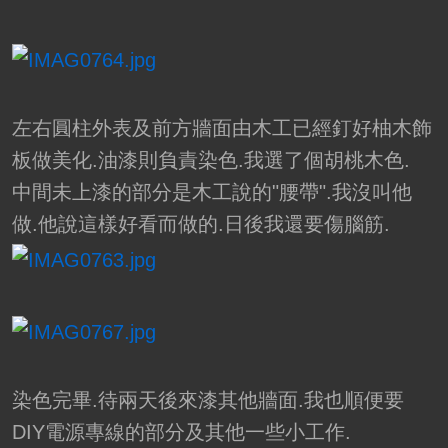
左右圓柱外表及前方牆面由木工已經釘好柚木飾
板做美化.油漆則負責染色.我選了個胡桃木色.
中間未上漆的部分是木工說的"腰帶".我沒叫他
做.他說這樣好看而做的.日後我還要傷腦筋.
染色完畢.待兩天後來漆其他牆面.我也順便要
DIY電源專線的部分及其他一些小工作.