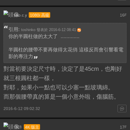
kao.c.y
16
1080i 高級
F
引用:
toshinko 發表於 2016-6-12 08:41
你的半圓柱做的太大了 .............
半圓柱的腰帶不要再做得太花俏 這樣反而會引響看電
影的專注力
對當初要決定尺寸時，決定了是45cm，也剛好
就三根圓柱都一樣，
對耶，如果小一點也可以少塞一點玻璃綿。
而那個腰帶真的算是一個小意外啦，傷腦筋。
2016-6-12 09:02:32
小許
17
4K 版主
F