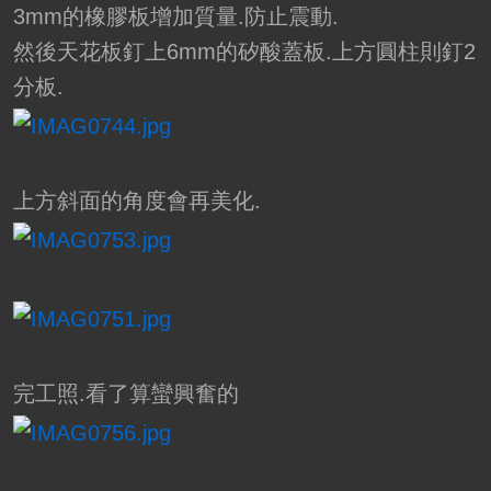
3mm的橡膠板增加質量.防止震動.
然後天花板釘上6mm的矽酸蓋板.上方圓柱則釘2
分板.
上方斜面的角度會再美化.
完工照.看了算蠻興奮的