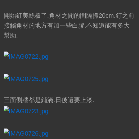
開始釘美絲板了.角材之間的間隔抓20cm.釘之前
接觸角材的地方有加一些白膠.不知道能有多大
幫助.
三面側牆都是鋪滿.日後還要上漆.