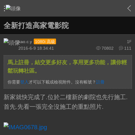
›
家庭劇院
›
家庭劇院設計
›
內容
全新打造高家電影院
kao.c.y
1
1080i 高級
F
2016-6-9 18:34:41
70802
111
馬上註冊，結交更多好友，享用更多功能，讓你輕
鬆玩轉社區。
你需要
登入
才可以下載或檢視附件。沒有帳號？
註冊
新家就快完成了.位於二樓新的劇院也先行施工.
首先.先看一張完全沒施工的重點照片.