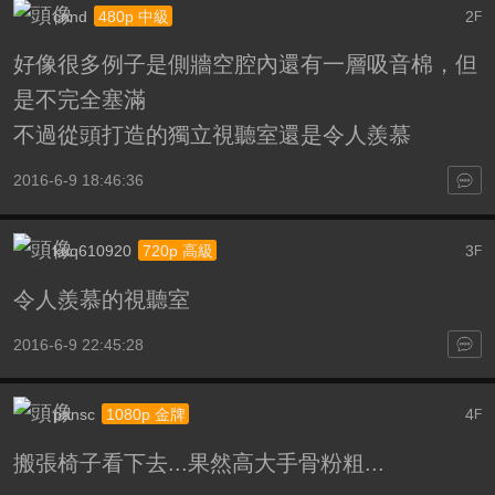
cnnd
2
480p 中級
F
好像很多例子是側牆空腔內還有一層吸音棉，但
是不完全塞滿
不過從頭打造的獨立視聽室還是令人羨慕
2016-6-9 18:46:36
kuq610920
3
720p 高級
F
令人羨慕的視聽室
2016-6-9 22:45:28
pansc
4
1080p 金牌
F
搬張椅子看下去...果然高大手骨粉粗...