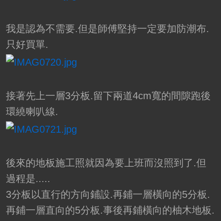
我是認為不需要.但是師傅堅持一定要加防潮布.
只好買單.
接著先上一層3分板.留下兩道4cm寬的間隙跑後
環繞喇叭線.
後來的地板施工照就因為要上班而沒照到了.但
過程是.....
3分板以直行的方向鋪設.再鋪一層橫向的5分板.
再鋪一層直向的5分板.事後再鋪橫向的柚木地板.