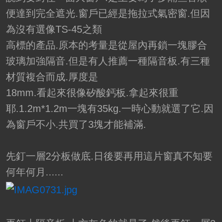
便達到完全遮光.窗戶已經是拖拉式氣密窗.但因
為沒有選像TS-45之類
高標的產品.原本的考量是從屋內再鎖一塊膠合
玻璃加強隔音.但是有人推薦一種隔音板.有三種
材質複合而成.厚度是
18mm.看起來很像矽酸鈣板.拿起來很重
耶.1.2m*1.2m一塊有35kg.一時心動就選了它.因
為窗戶不小.共買了3塊才能補滿.
先釘一層2分板做底.日後要再用這片窗真不知要
何年何月......