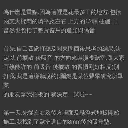
為什麼是重點.因為這裡是花最多工的地方.包括
兩支大樑間的填平及左右 上方的1/4圓柱施工.
當然也包括了整片窗戶的遮光與隔音.
首先.自己四處打聽及問東問西後思考的結果.決
定以 前擴散 後吸音 的方向來裝潢視聽室.跟大家
耳熟能詳的 前吸音 後擴散 的習慣剛好相反(別
打我.我是這樣聽說的).關鍵是某位聲學研究所畢
業
的朋友幫我拍板的.就決定一試啦~~
第一天.先從左右及後方牆面及懸浮式地板開始
施工.我找到了歐洲進口的8mm後的吸震墊.