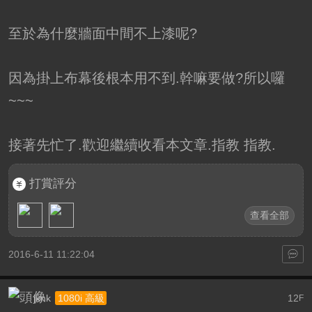
至於為什麼牆面中間不上漆呢?
因為掛上布幕後根本用不到.幹嘛要做?所以囉
~~~
接著先忙了.歡迎繼續收看本文章.指教 指教.
打賞評分
查看全部
2016-6-11 11:22:04
jknk
12
1080i 高級
F