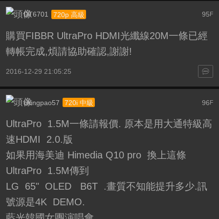
DT6701
95
720p 高級
F
購買FIBBR UltraPro HDMI光纖線20M一條已經
轉帳完成,煩請協助確認,謝謝!
2016-12-29 21:05:25
chingpao57
96
720i 中級
F
UltraPro 1.5M一條請報價. 原本是用大通特級高
速HDMI 2.0.版
如果用海美迪 Himedia Q10 pro 換上這條
UltraPro 1.5M傳到
LG 65" OLED B6T .畫質不知能提升多少.訊
號源是4K DEMO.
藍光韓國女團演唱會.