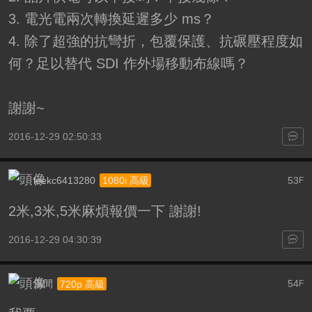
3. 電光電兩次轉換延遲多少 ms？
4. 除了超強的抗彎折，包覆保護、抗碾壓程度如
何？足以替代 SDI 作外場移動布線嗎？
謝謝~
2016-12-29 02:50:33
leekc6413280
53
1080i 高級
F
2米,3米,5米麻煩報價一下 謝謝!
2016-12-29 04:30:39
風間
54
720p 高級
F