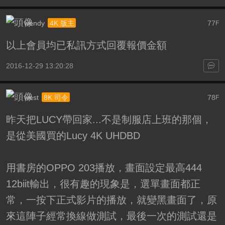
wendy
77
4K 版主
F
以上會員均已私訊方式回覆報價金額
2016-12-29 13:20:28
west
78
8K 司令
F
昨天把LUCY帶回家...不是制服店上班的那個，
是從美國買的Lucy 4K UHDBD
用書房的OPPO 203播放，畫面設定最高444
12biit輸出，很有趣的現象是，選單畫面都正
常，一按下正式影片的播放，就變黑畫面了，原
來這陣子經常換線做測試，最後一次的測試還是