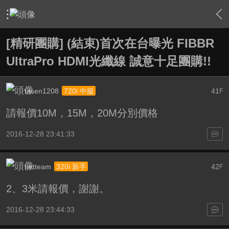
›
敗家特區 For Sale or Trade
›
一起團購區 Group Buy
›
內
[精研團購] (結束)首次在台曝光 FIBBR
UltraPro HDMI光纖線 誠意十足團購!!
tasen1208
41
720i 中級
F
請報價10M，15M，20M分別價格
2016-12-28 23:41:33
netteam
42
320i 新手
F
2、3米請報價，謝謝。
2016-12-28 23:44:33