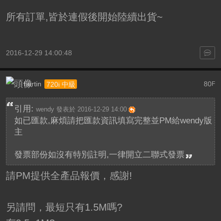
所有訂單,皆於連假後開始陸續出貨~
2016-12-29 14:00:48
hortin
80
720i 中級
F
引用:
wendy 發表於 2016-12-29 14:00
如已匯款,麻煩請把匯款資訊填寫完整並PM給wendy版
主
發票部份如沒有特別註明,一律開立二聯式發票
請PM提供全產品報價，感謝!
另請問，最短只有1.5M嗎?