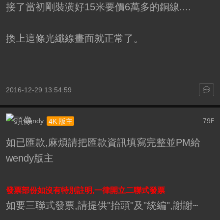
接了當初剛裝潢好15米要價6萬多的銅線....
換上這條光纖線畫面就正常了。
2016-12-29 13:54:59
wendy
79
4K 版主
F
如已匯款,麻煩請把匯款資訊填寫完整並PM給
wendy版主
發票部份如沒有特別註明,一律開立二聯式發票
如要三聯式發票,請提供"抬頭"及"統編",謝謝~