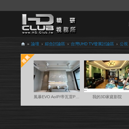
»
論壇
›
綜合討論區
›
台灣UHD TV發展討論區
›
公視 
H
D.
Cl
ub
精
研
風暴EVO AoIP/帝瓦雷Phantom 7.0.4金蛋客廳
我的3D家庭影院
視
務
所