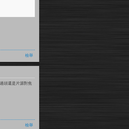
檢舉
壓過頭還是片源對焦
檢舉