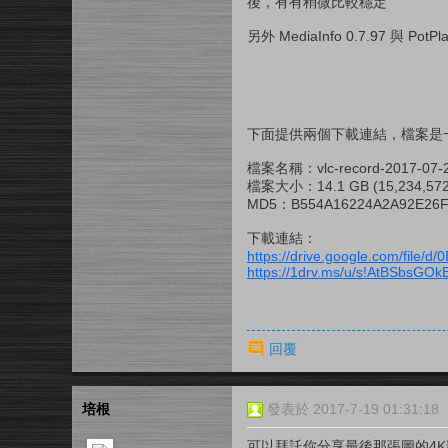
後，有有稍微比較穩定
另外 MediaInfo 0.7.97 與 
下面提供兩個下載連結，檔案是
檔案名稱：vlc-record-2017-07-
檔案大小：14.1 GB (15,234,57
MD5：B554A16224A2A92E26F
下載連結：
https://drive.google.com/fil
https://1drv.ms/u/s!AtBSbs
回覆
培根
發表於 2017-7-19 01:31:18
可以拜託你分享最後那張圖的4K