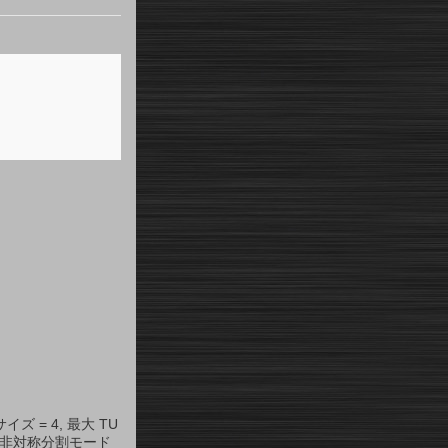
イズ = 4, 最大 TU
5, 非対称分割モード