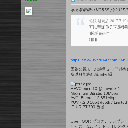
本文章最後由 KOBSS 於 2017-7-
培根 發表於 2017-7-19 0
可以拜託你分享最後那
我認識她們
謝謝
https://www.syndriver.com/SynD
因為公視 UHD 試播 ts 少了
所以只能先包成 mkv 囉...
HEVC main 10 @ Level 5.1
Maximum Bitrate: 13Mbps
AVG. Bitrate: 12.851Mbps
YUV 4:2:0 10bit depth / Limited
ITU-R BT.709 色域
Open GOP, プログレッシブシーケン
サイズ = 32, イントラ TU 