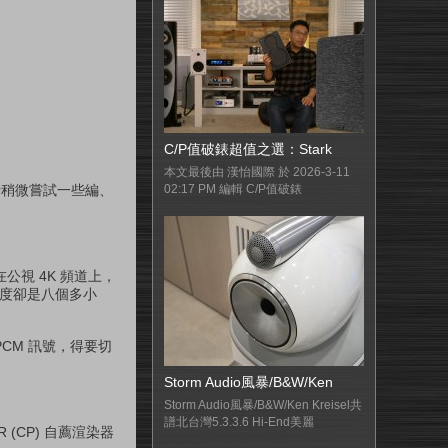
C/P值破錶超值之選：Stark
本文最後由 漢怡國際 於 2026-3-11
行稍微嘗試一些編、
02:17 PM 編輯 C/P值破錶
預設在公視 4K 頻道上，
長度卻是八個多小
開的 PCM 訊號，得要切
Storm Audio風暴/B&W/Ken
Storm Audio風暴/B&W/Ken Kreisel共
譜北台灣5.3.3.6 Hi-End美麗
(CP) 自薦渲染器