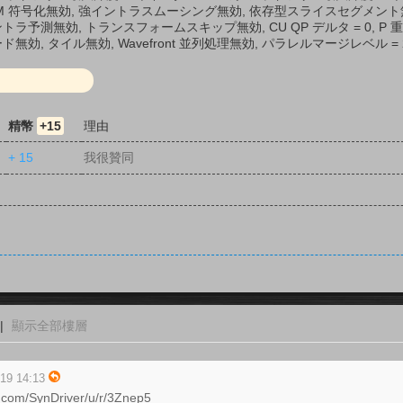
PCM 符号化無効, 強イントラスムーシング無効, 依存型スライスセグメント
ラ予測無効, トランスフォームスキップ無効, CU QP デルタ = 0, P 
効, タイル無効, Wavefront 並列処理無効, パラレルマージレベル =
精幣
+15
理由
+ 15
我很贊同
|
顯示全部樓層
9 14:13
r.com/SynDriver/u/r/3Znep5