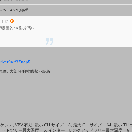
19 14:18 編輯
1:31
張圖的4K影片嗎!?
river/u/r/3Znep5
很多東西, 大部分的軟體都不認得
ス, VBV 有効, 最小 CU サイズ = 8, 最大 CU サイズ = 64, 最小 TU サ
のクアッドツリー最大深度 = 5, インター TU のクアッドツリー最大深度 = 