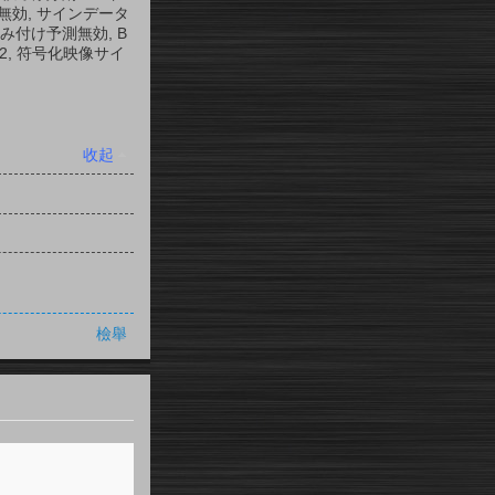
無効, サインデータ
重み付け予測無効, B
 2, 符号化映像サイ
收起
檢舉