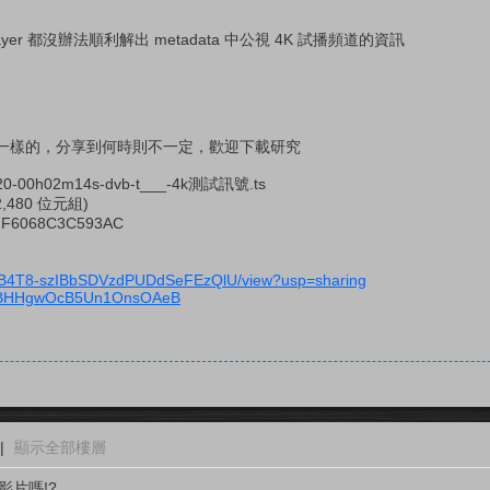
PotPlayer 都沒辦法順利解出 metadata 中公視 4K 試播頻道的資訊
一樣的，分享到何時則不一定，歡迎下載研究
20-00h02m14s-dvb-t___-4k測試訊號.ts
2,480 位元組)
F6068C3C593AC
e/d/0B4T8-szIBbSDVzdPUDdSeFEzQlU/view?usp=sharing
GOkBHHgwOcB5Un1OnsOAeB
|
顯示全部樓層
影片嗎!?