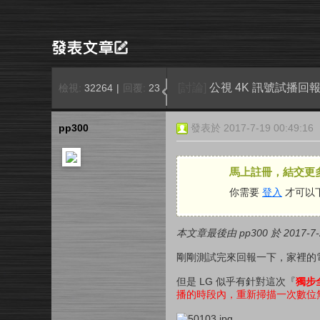
[討論]
公視 4K 訊號試播回報 
檢視:
32264
|
回覆:
23
pp300
發表於 2017-7-19 00:49:16
馬上註冊，結交更
你需要
登入
才可以
本文章最後由 pp300 於 2017-7-2
剛剛測試完來回報一下，家裡的電視
但是 LG 似乎有針對這次『
獨步
播的時段內，重新掃描一次數位