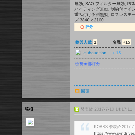
無効, SAO フィルター無効, 
ハイディング無効, 制約付きイント
重み付け予測無効, ロスレスモード無
ズ 3840 x 2160
評分
參與人數
1
名聲
+15
clubaudition
+ 15
檢視全部評分
回覆
培根
發表於 2017-7-19 14:17:11
KOBSS 發表於 2017-7-1
https://www.syndrive