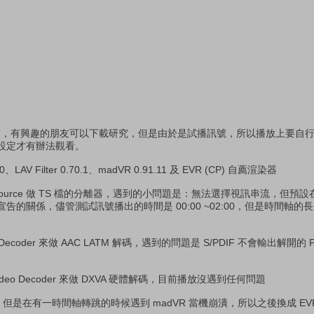
檔下載連結，有興趣的朋友可以下載研究，但是由於是試播訊號，所以播放上要自
設定才有辦法觀看。
10、LAV Filter 0.70.1、madVR 0.91.11 及 EVR (CP) 自薦渲染器
 Splitter Source 做 TS 檔的分離器，遇到的小問題是：無法選擇視訊串流，但
的關係，儘管測試訊號播出的時間是 00:00 ~02:00，但是時間軸的
Audio Decoder 來做 AAC LATM 解碼，遇到的問題是 S/PDIF 不會輸出解
V Video Decoder 來做 DXVA 硬體解碼，目前播放沒遇到任何問題
但是在有一時間軸轉跳的時候遇到 madVR 當機崩潰，所以之後換成 EVR 