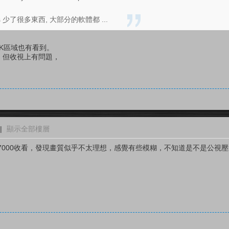
s 少了很多東西, 大部分的軟體都 ...
4K區域也有看到。
A，但收視上有問題，
|
顯示全部樓層
S7000收看，發現畫質似乎不太理想，感覺有些模糊，不知道是不是公視