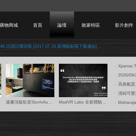
購物商城
首頁
論壇
敗家特區
影片創作
4K 訊號試播回報 [2017.07.20 新增錄影檔下載連結] ...
HTPC技術討論
Xpans
2026/09
高挑氣質大
清純可愛第
溫馨頂級臥室StormAudio風暴Core 16/Ken Kr
MadVR Labs 全新體驗中心 —— 與 StormAud
Mahara