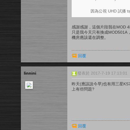
因為公視 UHD 試播 t
感謝感謝，這個片段我在MOD 
只是我今天只有換成MOD501
機房應該還在調整。
回覆
linnini
發表於 2017-7-19 17:13:01
昨天(應該說今早)也有用三星K
上有些問題?
回覆