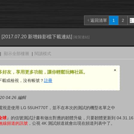
返回清單
1
2
[2017.07.20 新增錄影檔下載連結]
[複製連結]
|
顯示全部樓層
|
閱讀模式
×
多好友，享用更多功能，讓你輕鬆玩轉社區。
下載或檢視，沒有帳號？
註冊
0 04:26 編輯
是使用 LG 55UH770T，並不在本次的測試的機型名單之中
全球
』的信號測試計畫有做出對應的韌體升級，只要韌體更新到 04.31.16
無線頻道的訊號
，公視 4K 測試頻道就會出現在頻道列表中了。