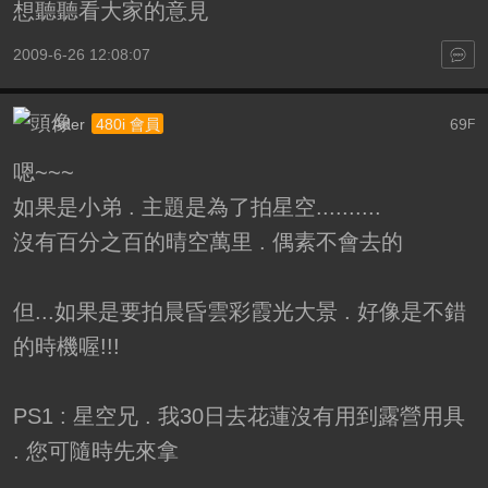
想聽聽看大家的意見
2009-6-26 12:08:07
Ader
69
480i 會員
F
嗯~~~
如果是小弟 . 主題是為了拍星空..........
沒有百分之百的晴空萬里 . 偶素不會去的
但...如果是要拍晨昏雲彩霞光大景 . 好像是不錯
的時機喔!!!
PS1 : 星空兄 . 我30日去花蓮沒有用到露營用具
. 您可隨時先來拿