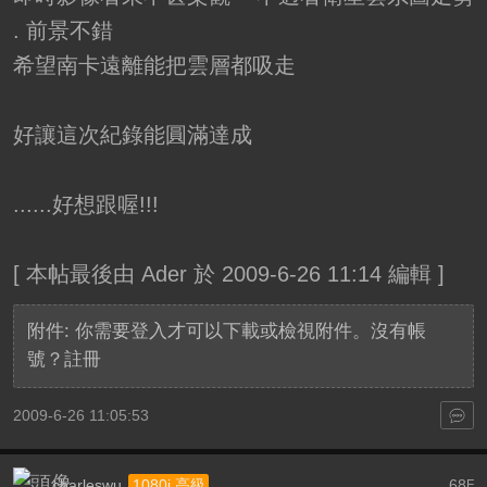
. 前景不錯
希望南卡遠離能把雲層都吸走
好讓這次紀錄能圓滿達成
......好想跟喔!!!
[
本帖最後由 Ader 於 2009-6-26 11:14 編輯
]
附件:
你需要
登入
才可以下載或檢視附件。沒有帳
號？
註冊
2009-6-26 11:05:53
charleswu
68
1080i 高級
F