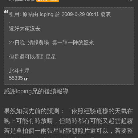
引用: 原帖由
lcping
於 2009-6-29 00:41 發表
.
還好大家沒去
27日晚 清靜農場 雲一陣一陣的飄來
但是還可以看到星星
北斗七星
55335
感謝lcping兄的後續報導
果然如我先前的預測：「依照經驗這樣的天氣在
晚上可能有時放晴，但隨時都有可能又起雲起霧
若是單拍個一兩張星野靜態照片還可以，若要整