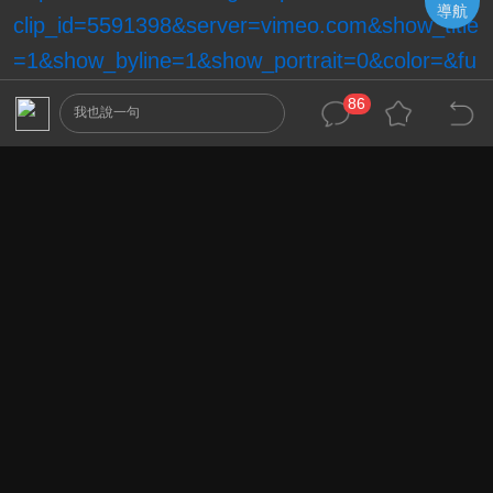
導航
clip_id=5591398&server=vimeo.com&show_title
=1&show_byline=1&show_portrait=0&color=&fu
llscreen=1" type="application/x-shockwave-
86
我也說一句
flash" allowfullscreen="true"
allowscriptaccess="always" width="400"
height="300
這篇也蓋不少樓了，一直還沒有成果出來，就先
將上週末拍的剪輯一小段出來讓嘗鮮
建議有vimeo帳號的人直接下載720P檔案到電腦
中看，星星的數量可以比線上觀看多出不少。
台北市的光害還是相當嚴重，讓星星黯淡不少，
但仔細看還是可以看到夏季三角與人馬星座
週日晚上上山遇到起雲起霧，無法拍攝星空，只