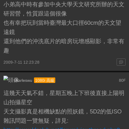
小弟高中時有參加中央大學天文研究所辦的天文
研習營，性質跟這個很像
也有幸把玩到當時臺灣最大口徑60cm的天文望
遠鏡
還到他們的沖洗底片的暗房玩增感顯影，非常有
趣
2009-7-11 12:23:28
charleswu
80
1080i 高級
F
這幾天天氣不錯，星期五晚上下班後直接上陽明
山拍攝星空
天文攝影真是相機缺點的照妖鏡，5D2的低ISO
雜訊問題一覽無疑，詳見: