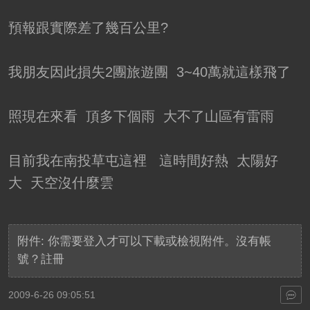
預報跟實際差了幾百公里?
我朋友因此損失2團旅遊團 3~40萬就這樣飛了
照現在來看 頂多下個雨 大不了山區有雷雨
目前我在南投草屯這裡 這時間好熱 太陽好
大 天空沒什麼雲
附件:
你需要
登入
才可以下載或檢視附件。沒有帳
號？
註冊
2009-6-26 09:05:51