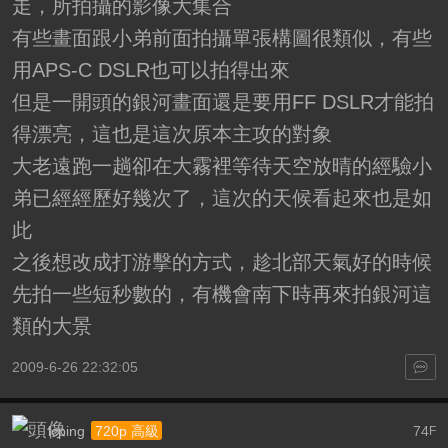
走，所拍攝的影像大集合
有些畫面跟小弟前面拍攝單張構圖很類似，有些
用APS-C DSLR也可以拍得出來
但是一開頭的銀河畫面還是要用FF DSLR才能拍
得漂亮，這也是這次原本主攻的對象
大老遠跑一趟卻在大霧裡等待天空放晴的經驗小
弟已經經歷好幾次了，這次的天候看起來也是如
此
之後想改成打游擊的方式，趁北部天氣好的時候
先拍一些短秒數的，有機會南下時再來拍銀河這
類的大景
2009-6-26 22:32:05
lcping
74
720p 高級
F