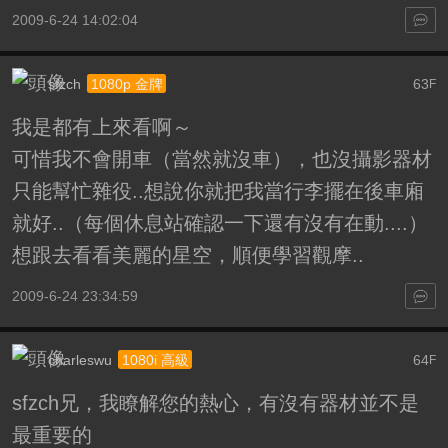
2009-6-24 14:02:04
sfzch
63
1080p 金牌
F
我是都有上來看啊～
可惜我不會開車（當然就沒車），也沒攝影器材
只能幫忙雜役..想說你就把我當行李擺在後車廂
就好..（每個休息站確認一下還有沒有在動....）
想跟去看看美麗的星空，順便學習觀摩..
2009-6-24 23:34:59
charleswu
64
1080i 高級
F
sfzch兄，我瞭解您的熱心，有沒有器材並不是
最重要的