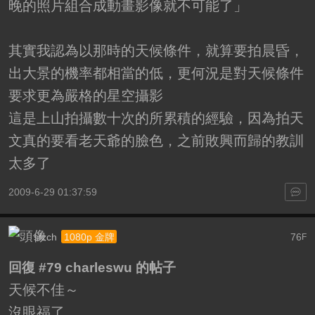
晚的照片組合成動畫影像就不可能了」
其實我認為以那時的天候條件，就算要拍晨昏，
出大景的機率都相當的低，更何況是對天候條件
要求更為嚴格的星空攝影
這是上山拍攝數十次的所累積的經驗，因為拍天
文真的要看老天爺的臉色，之前敗興而歸的教訓
太多了
2009-6-29 01:37:59
sfzch
76
1080p 金牌
F
回復 #79 charleswu 的帖子
天候不佳～
沒眼福了...