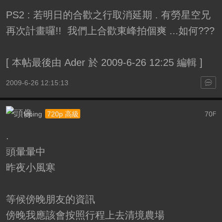
PS2 : 若明日的合歡之行取消延期 . 有勞星空兄
再次計畫囉!! 我們上合歡東峰拍個爽
...如何???
[
本帖最後由 Ader 於 2009-6-26 12:25 編輯
]
2009-6-26 12:15:13
lcping
70
720p 高級
F
.
頭暈暈中
昨夜小風寒
等候傍晚朋友的資訊
傍晚我應該會按照行程上去清境農場