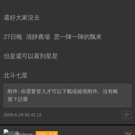
.
還好大家沒去
27日晚 清靜農場 雲一陣一陣的飄來
但是還可以看到星星
北斗七星
附件:
你需要
登入
才可以下載或檢視附件。沒有帳
號？
註冊
2009-6-29 00:41:12
charleswu
75
1080i 高級
F