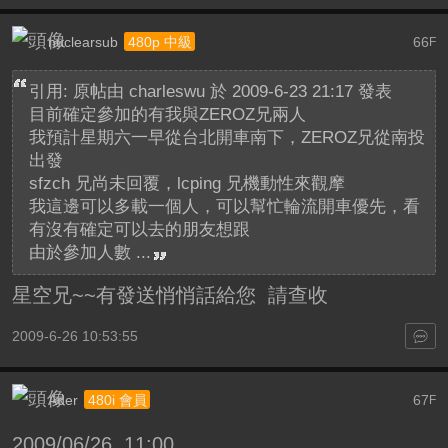
nuclearsub
66
480p 中級
F
引用: 原帖由
charleswu
於 2009-6-23 21:17 發表
目前確定參加的有我與ZEROZ兄兩人
我預計星期六一早從台北開車南下，ZEROZ兄從南投
出發
sfzch 兄尚未回覆，lcping 兄機動性來觀摩
我這邊可以多載一個人，可以幫忙輪流開車優先，看
有沒有確定可以去的朋友想跟
由於參加人數 ...
星空兄~~有發送悄悄話給您 請查收
2009-6-26 10:53:55
Ader
67
480i 會員
F
2009/06/26 11:00