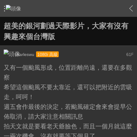
›
影片創作區
›
影片創作綜合討論
›
內容
超美的銀河劃過天際影片，大家有沒有
興趣來個台灣版
charleswu
61
1080i 高級
F
又有一個颱風形成，位置距離尚遠，還要在多觀
察
希望這個颱風不要太靠近，還可以把附近的雲吸
走，呵呵！
週五會作最後的決定，若颱風確定會來會提早公
佈取消，請大家注意相關訊息
拍天文就是要看老天爺臉色，而且一個月就這麼
一兩次機會，沒有就要等下個月了