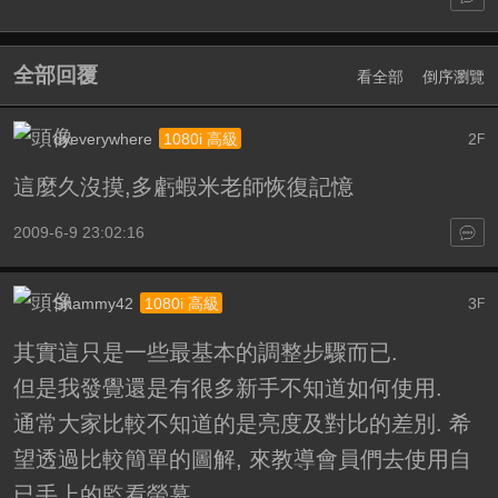
全部回覆
看全部
倒序瀏覽
dyeverywhere
2
1080i 高級
F
這麼久沒摸,多虧蝦米老師恢復記憶
2009-6-9 23:02:16
Shammy42
3
1080i 高級
F
其實這只是一些最基本的調整步驟而已.
但是我發覺還是有很多新手不知道如何使用.
通常大家比較不知道的是亮度及對比的差別. 希
望透過比較簡單的圖解, 來教導會員們去使用自
已手上的監看螢幕.