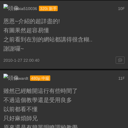
nokia510036
10
320i 新手
F
恩恩~介紹的超詳盡的!
有圖果然超容易懂
之前看到在別的網站都講得很含糊..
謝謝囉~
2010-1-27 22:00:40
howardt
11
480p 中級
F
雖然已經離開這行有些時間了
不過這個教學還是受用良多
以前都看不懂
只好麻煩師兄
原來還是有簡單明瞭調校教學