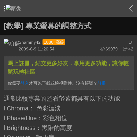
›
影片創作區
›
攝影器材相關討論
›
內容
[教學] 專業螢幕的調整方式
Shammy42
1
1080i 高級
F
2009-6-9 11:20:54
69979
42
馬上註冊，結交更多好友，享用更多功能，讓你輕
鬆玩轉社區。
你需要
登入
才可以下載或檢視附件。沒有帳號？
註冊
通常比較專業的監看螢幕都具有以下的功能
l Chroma： 色彩濃淡
l Phase/Hue：彩色相位
l Brightness：黑階的高度