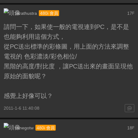
zarathustra
17
480i 會員
F
請問一下，如果使一般的電視連到PC，是不是
也能夠利用這個方式，
從PC送出標準的彩條圖，用上面的方法來調整
電視的 色彩濃淡/彩色相位/
黑階的高度/對比度 ，讓PC送出來的畫面呈現他
原始的面貌呢？
感覺上好像可以？
2011-1-6 11:40:08
minegotw
18
480i 會員
F