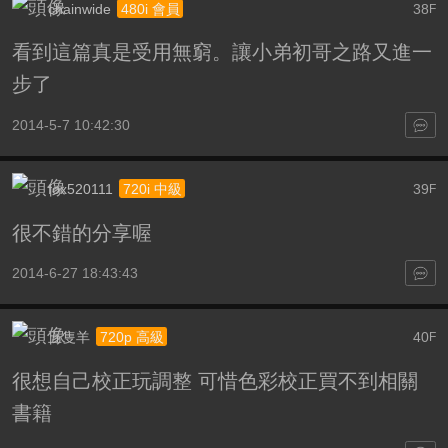
chainwide
38
480i 會員
F
看到這篇真是受用無窮。讓小弟初哥之路又進一
步了
2014-5-7 10:42:30
fox520111
39
720i 中級
F
很不錯的分享喔
2014-6-27 18:43:43
五隻羊
40
720p 高級
F
很想自己校正玩調整 可惜色彩校正買不到相關
書籍