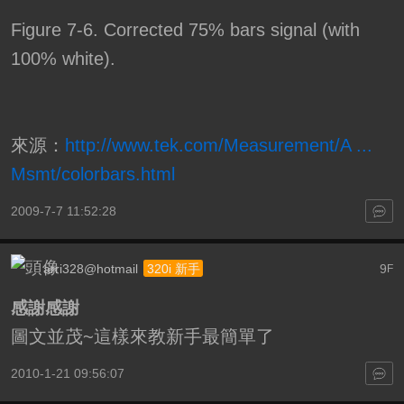
Figure 7-6. Corrected 75% bars signal (with
100% white).
來源：
http://www.tek.com/Measurement/A ...
Msmt/colorbars.html
2009-7-7 11:52:28
arri328@hotmail
9
320i 新手
F
感謝感謝
圖文並茂~這樣來教新手最簡單了
2010-1-21 09:56:07