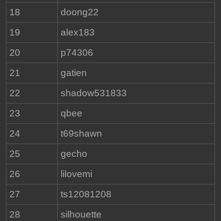
18
doong22
19
alex183
20
p74306
21
gatien
22
shadow531833
23
qbee
24
t69shawn
25
gecho
26
lilovemi
27
ts12081208
28
silhouette