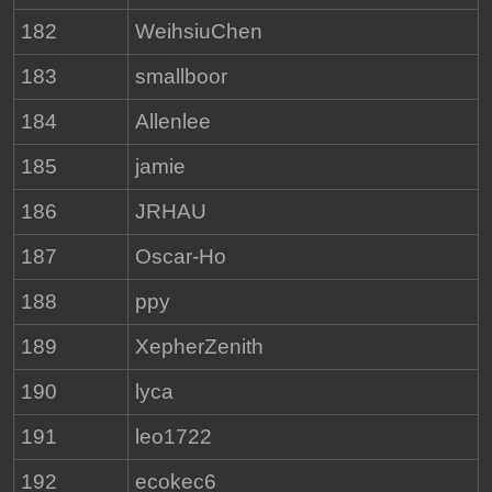
182
WeihsiuChen
183
smallboor
184
Allenlee
185
jamie
186
JRHAU
187
Oscar-Ho
188
ppy
189
XepherZenith
190
lyca
191
leo1722
192
ecokec6