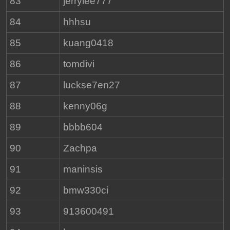
83
jerrylee777
84
hhhsu
85
kuang0418
86
tomdivi
87
luckse7en27
88
kenny06g
89
bbbb604
90
Zachpa
91
maninsis
92
bmw330ci
93
913600491