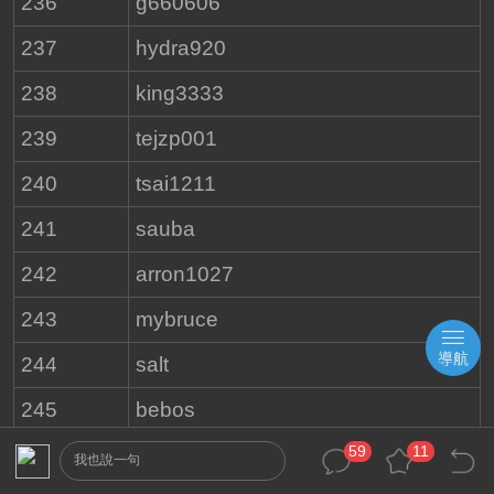
236
g660606
237
hydra920
238
king3333
239
tejzp001
240
tsai1211
241
sauba
242
arron1027
243
mybruce
導航
244
salt
245
bebos
59
11
246
samtasi
我也說一句