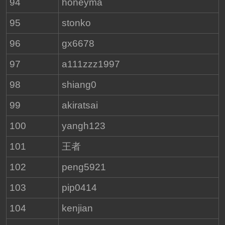
94
honeyma
95
stonko
96
gx6678
97
a111zzz1997
98
shiang0
99
akiratsai
100
yangh123
101
王者
102
peng5921
103
pip0414
104
kenjian