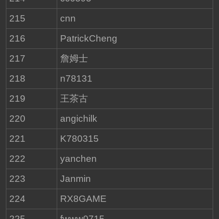
215
cnn
216
PatrickCheng
217
詹姆士
218
n78131
219
王茶古
220
angichilk
221
K780315
222
yanchen
223
Janmin
224
RX8GAME
225
fwww0715