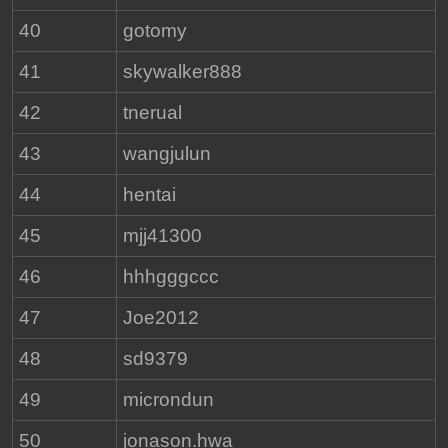
40
gotomy
41
skywalker888
42
tnerual
43
wangjulun
44
hentai
45
mjj41300
46
hhhgggccc
47
Joe2012
48
sd9379
49
microndun
50
jonason.hwa