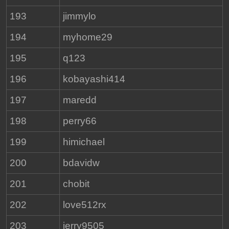
193
jimmylo
194
myhome29
195
q123
196
kobayashi414
197
maredd
198
perry66
199
himichael
200
bdavidw
201
chobit
202
love512rx
203
jerry9505