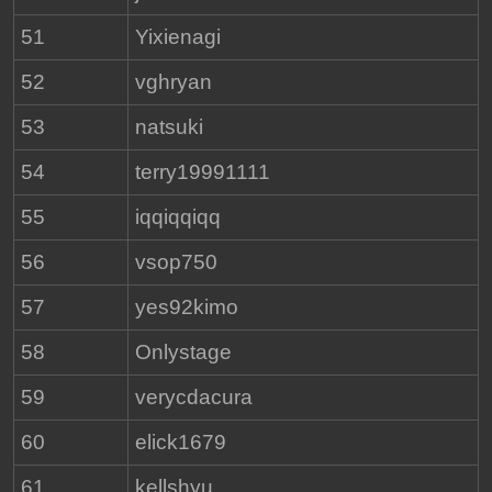
51
Yixienagi
52
vghryan
53
natsuki
54
terry19991111
55
iqqiqqiqq
56
vsop750
57
yes92kimo
58
Onlystage
59
verycdacura
60
elick1679
61
kellshyu