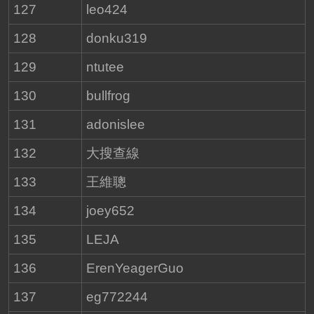
127
leo424
128
donku319
129
ntutee
130
bullfrog
131
adonislee
132
大搜查線
133
王維聰
134
joey652
135
LEJA
136
ErenYeagerGuo
137
eg772244