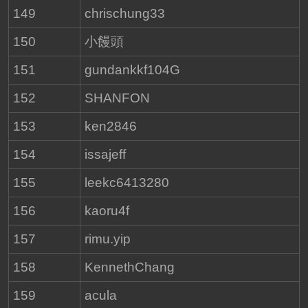
149
chrischung33
150
小饅頭
151
gundankkf104G
152
SHANFON
153
ken2846
154
issajeff
155
leekc6413280
156
kaoru4f
157
rimu.yip
158
KennethChang
159
acula