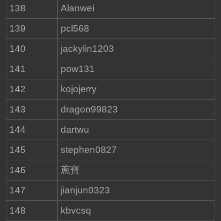
138
Alanwei
139
pcl568
140
jackylin1203
141
pow131
142
kojojerry
143
dragon99823
144
dartwu
145
stephen0827
146
蔥寶
147
jianjun0323
148
kbvcsq