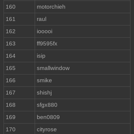
160
motorchieh
161
raul
162
iooooi
163
ff9595fx
164
isip
165
smallwindow
166
smike
167
shishj
168
sfgx880
169
ben0809
170
cityrose