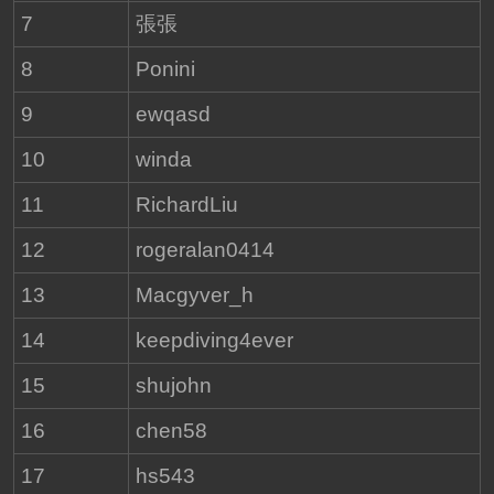
7
張張
8
Ponini
9
ewqasd
10
winda
11
RichardLiu
12
rogeralan0414
13
Macgyver_h
14
keepdiving4ever
15
shujohn
16
chen58
17
hs543