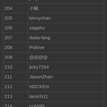
204
小毓
205
binnychan
206
sappho
207
dada-fang
208
Psilove
209
@@@@
210
jicky7264
211
JasonZhan
212
HDCKEN
213
lanrich11
214
cc6595