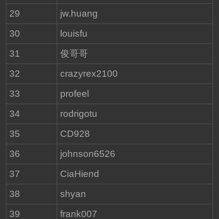
29
jw.huang
30
louisfu
31
俊哥哥
32
crazyrex2100
33
profeel
34
rodrigotu
35
CD928
36
johnson6526
37
CiaHiend
38
shyan
39
frank007