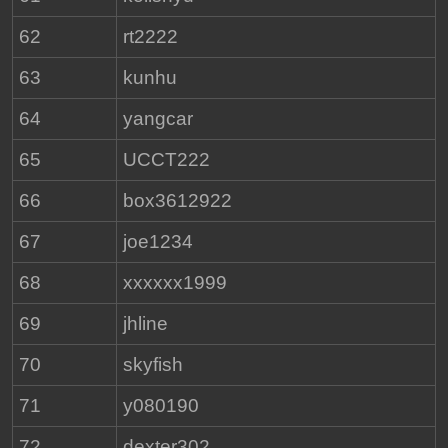
62
rt2222
63
kunhu
64
yangcar
65
UCCT222
66
box3612922
67
joe1234
68
xxxxxx1999
69
jhline
70
skyfish
71
y080190
72
dexter302