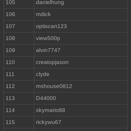
105
danielhung
106
mdick
107
optiscan123
108
view500p
109
alvin7747
110
creatopjason
111
clyde
112
mshouse0812
113
D44000
114
skymario88
115
rickywu67