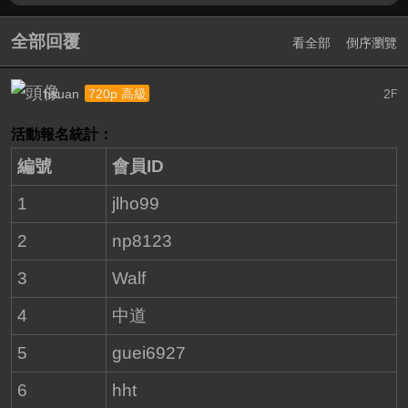
全部回覆
看全部
倒序瀏覽
hsuan
2
720p 高級
F
活動報名統計：
編號
會員ID
1
jlho99
2
np8123
3
Walf
4
中道
5
guei6927
6
hht