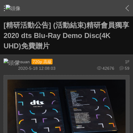
›
站務中心
›
精研活動告示版
›
內容
[精研活動公告] (活動結束)精研會員獨享
2020 dts Blu-Ray Demo Disc(4K
UHD)免費贈片
hsuan
1
720p 高級
F
2020-5-18 12:08:03
42676
59