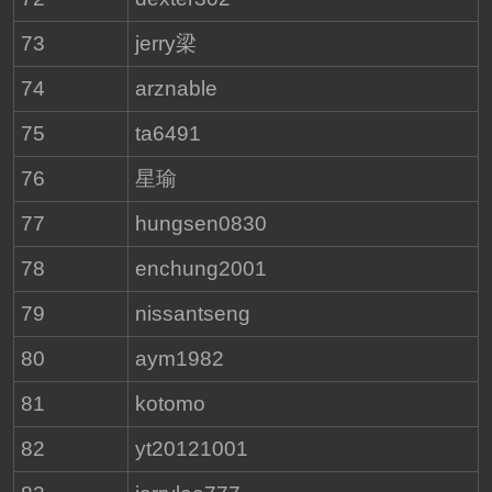
73
jerry梁
74
arznable
75
ta6491
76
星瑜
77
hungsen0830
78
enchung2001
79
nissantseng
80
aym1982
81
kotomo
82
yt20121001