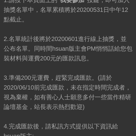
1.請按下本頁面上的
"我要參加"
按鍵，即可加入
抽獎名單中，名單累積將於20200531日中午12
點截止。
2.名單統計後將於20200601進行線上抽獎，並
公布名單。同時間hsuan版主會PM悄悄話給您包
裝材料與運費200元的匯款訊息。
3.準備200元運費，趕緊完成匯款。(請於
2020/06/10前完成匯款，未在指定時間完成者，
視為棄權，如有善心人士願意多付一些當作精研
論壇基金，站長表示熱烈歡迎)
4.完成匯款後，請私訊方式提供以下資訊給