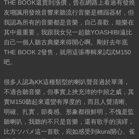
THE BOOK還賣到漲價，曾在網路上看過有發燒
友嘲諷用發燒音響來聽流行音樂是糟蹋器材，但
我認為所有的音樂都是音樂，自己喜歡，能樂在
其中最重要，我跟我女兒一起聽YOASHIBI遠比
自己一個人聽古典樂來得開心啊。剛好去年底
THE BOOK 2發售，就用這張專輯來試試M150
吧。
很多人認為KK這種類型的喇叭聲音過於單薄，
不適合聽音樂，但事實上挾充沛的中頻之威，其
實M150聽起來還蠻有厚度的，而且人聲清晰、
明確、扎實，節奏感、形象都很鮮明，不愧是監
聽喇叭，我聽的不只是音樂，還有歌手的演繹，
比方ツバメ這一首歌，宛如感受到ikura開心、雀