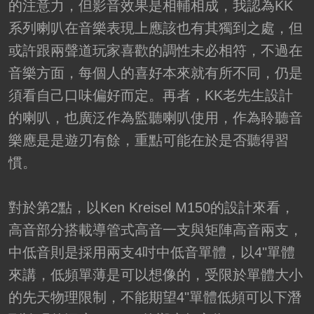
的注意力，但影音效果是相輔相成，我認為KK
系列喇叭在音樂表現上應該也有其獨到之處，但
或許跟兩聲道玩家喜歡的調性未必相符，不過在
音樂方面，每個人的喜好本來就有所不同，仍是
須看自己口味偏好而定。再者，KK老先生設計
的喇叭，也廣泛作為監聽喇叭使用，作為聆聽音
樂應是是遊刃有餘，重點可能在於是否聽得習
慣。
對於第2點，以Ken Kreisel M150的設計來看，
高音部分搭載導管式高音一支與矩陣高音兩支，
中低音則是採用兩支4吋中低音單體，以4"單體
來講，低頻單薄是可以想像的，受限於單體大小
的先天物理限制，不能期望4"單體低頻可以下潛