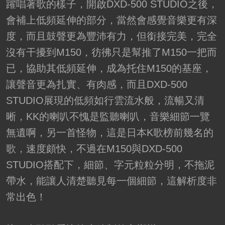
躍唱著歌的樣子，開啟DXD-500 STUDIO之後，
會補上低頻延伸的部分，當然會感覺音樂更有深
度，而且鼓聲更為豐沛有力，但銜接完美，完全
沒有干擾到M150，彷彿只是幫推了M150一把而
已，協助其低頻延伸，成為托住M150的基座，
讓聲音更為扎實、有肉感，而且DXD-500
STUDIO展現的低頻如行雲流水般，流暢又清
晰，KK的喇叭不愧是監聽喇叭，音樂細節一覽
無遺啊，另一首怪物，這是日本K歌榜前幾名的
歌，速度頗快，不過在M150與DXD-500
STUDIO搭配下，細節、字元粒粒分明，不拖泥
帶水，能讓人清楚聽見每一個細節，這解析度非
常出色！