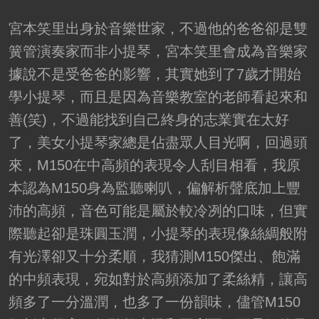
宮本笑里出身於音樂世家，不過他的爸爸卻是雙
簧管演奏家而非小提琴，宮本笑里會成為音樂家
據說不是受爸爸的影響，其實她到了7歲才開始
學小提琴，而且是因為音樂教室的老師看起來和
善(笑)，不過能找到自己終身的志業實在太好
了，美女小提琴家總是佔盡眾人目光啊，回過頭
來，M150在中高頻的表現令人刮目相看，我原
本認為M150身為監聽喇叭，偏解析聲底加上豐
沛的高頻，音色可能是屬於較冷冽的口味，但實
際聽起卻是珠圓玉潤，小提琴的表現像絲綢般附
有光澤卻又十分柔順，我猜測M150傑出、飽滿
的中頻表現，宛如對於高頻添加了柔絲精，讓高
頻多了一分溫潤，也多了一份韻味，儘管M150