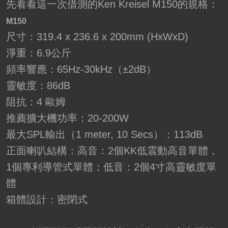
先看看這一次借測的Ken Kreisel M150的規格：
M150
尺寸：319.4 x 236.6 x 200mm (HxWxD)
淨重：6.9公斤
頻率響應：65Hz-30kHz（±2dB）
靈敏度：86dB
阻抗：4 歐姆
推薦擴大機功率：20-200W
最大SPL輸出（1 meter, 10 Secs）：113dB
正面喇叭結構：高音：2個KK低震動高音單體，
1個專利導管式單體；低音：2個4寸高靈敏度單
體
箱體設計：密閉式