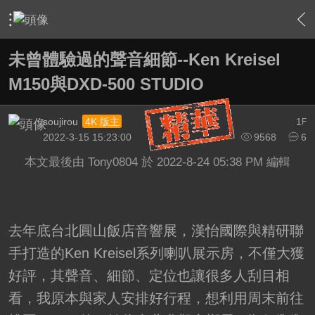
›
站務中心
›
精研評測專區
›
內容
未曾體驗過的聲音細節--Ken Kreisel
M150與DXD-500 STUDIO
soujirou
1
4K 版主
F
2022-3-15 15:23:00
9568
6
本文最後由 Tony0804 於 2022-8-24 05:38 PM 編輯
去年底台北圓山飯店音響展，漢怡國際與精研聯
手打造的Ken Kreisel系列喇叭展示房，不僅大獲
好評，其聲音、細節、定位也讓很多人刮目相
看，我原本與家人安排好行程，想利用周末前往