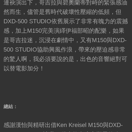
連袂演出下，哥吉拉與碧奧蘭蒂對峙的緊張感油
然而生，儘管是舊時代破壞性壓縮的低頻，但
DXD-500 STUDIO依舊展示了非常有魄力的震撼
感，加上M150完美演繹伊福部昭的配樂，如果
是哥吉拉迷，沉浸在劇情中，又有M150與DXD-
500 STUDIO協助興風作浪，帶來的壓迫感非常
的驚人啊，我必須要說的是，出色的音響絕對可
以替電影加分！
總結：
感謝漢怡與精研出借Ken Kreisel M150與DXD-