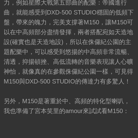
力，例如星際大戰第五部曲的配樂：帝國進行
曲，就能感受到DXD-500 STUDIO穩固的低頻下
盤，帶來的魄力，完美支撐著M150，讓M150可
以在中高頻部分盡情發揮，兩者搭配宛如天造地
設(確實也是天造地設)，所以在侏儸紀公園的主
題配樂中，可以感受到悠揚的中高頻非常流暢、
清透，抑揚頓挫、高低流轉的音樂表現讓人心曠
神怡，就像真的在參觀侏儸紀公園一樣，可見得
M150與DXD-500 STUDIO的傳達力有多驚人！
另外，M150是著重於中、高頻的特化型喇叭，
我也準備了宮本笑里的amour來試試看M150：