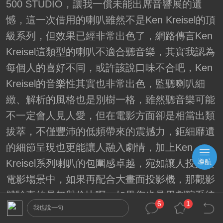
500 STUDIO，讓我一償未能出席音響展的遺
憾，這一次借用的喇叭雖然不是Ken Kreisel的頂
級系列，但效果已經非常出色了，網路傳言Ken
Kreisel這類型的喇叭不適合聽音樂，其實我認為
每個人的喜好不同，或許該說口味不合吧，Ken
Kreisel的音樂性其實也非常出色，監聽喇叭細
緻、解析的風格也是別樹一格，雖然聽音樂可能
不一定會人見人愛，但在電影方面卻是相當出類
拔萃，不僅豐沛的低頻帶來的震撼力，鉅細靡遺
的細節呈現也更能讓人融入劇情，加上Ken
導航
Kreisel系列喇叭的包圍感卓越，宛如讓人投身於
電影場景中，如果再配合大畫面投影機，那觀影
體驗真的是無與倫比啊，如果您也是用劇院系統
6
1
我也說一句
聽音樂的雙棲玩家，一定要試試看Ken Kreisel！