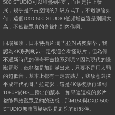
500 STUDIO可以堆疊到4支，而且是往上發
展，幾乎是不占空間的升級方式了，不過無論如
何，這個DXD-500 STUDIO低頻增益還是別開太
高，不然聽眾真的會被打到內傷啊。
同場加映，日本特攝片:哥吉拉對碧奧蘭蒂，我
認為KK系列喇叭一定很適合看怪獸片，但為何
不選新時代的傳奇哥吉拉系列呢？因為現代的怪
獸電影，低頻都是加到滿出來，只要不是用太弱
的超低音，基本上都有一定震撼力，我故意選擇
平成年代的哥吉拉電影，這是4K修復版再降到
1080P於BS上播出的版本，如果連這樣的影片，
都能帶給觀眾足夠的聽感，那M150與DXD-500
STUDIO無庸置疑絕對是劇院的好夥伴。