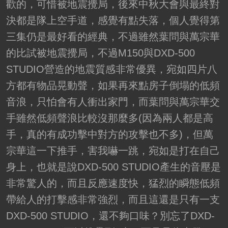
歡的，可惜被地震攪局，後來中秋大會與最終對
決都是隊上空手道，感覺有點失落，個人覺得第
三集仍是最好看的經典，不過雖然葉問與萬宗華
的比試被地震攪局，不過M150與DXD-500
STUDIO營造的地震質感非常優異，宛如四片八
方都有物品晃動聲，如果再來點房子倒塌的低頻
音浪，只怕會有人衝出家門，而葉問與萬宗華交
手雖然低頻聲浪比較沒那麼多(因為兩人都是高
手，真的有成功擊中對方的攻擊也不多)，但萬
宗華這一下推手，害我嚇一跳，宛如是打在自己
身上，也就是說DXD-500 STUDIO產生的音壓是
非常驚人的，而且反應速度快，猛烈的瞬態低頻
帶給人的打擊感非常強烈，而且這還是只有一支
DXD-500 STUDIO，還不夠口味？別忘了DXD-