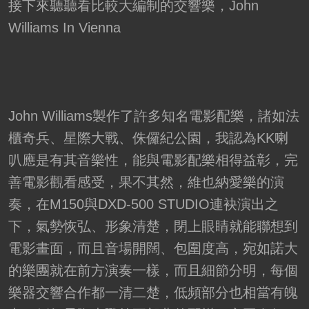
接下來聽聽看比較大編制的交響樂，John
Williams In Vienna
John Williams製作了許多知名電影配樂，諸如法
櫃奇兵、星際大戰、侏儸紀公園，我認為KK喇
叭應是有其音樂性，能與電影配樂相得益彰，完
善電影觀看感受，果不其然，維也納愛樂的演
奏，在M150與DXD-500 STUDIO連袂演出之
下，氣勢恢弘、形象清楚，閉上眼睛就能聯想到
電影畫面，而且音場開闊、包圍度高，宛如諾大
的樂團就在前方演奏一樣，而且細節分明，每個
樂器交響合作都一清二楚，低頻部分也相當有魄