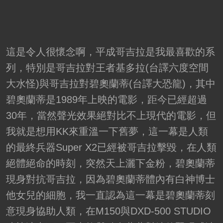
這是令人很懷念啊，平成哥吉拉是我最喜歡的系
列，特別是哥吉拉對王者基多拉(台譯六度空間
大水怪)與哥吉拉對碧奧蘭蒂(台譯大恐龍)，其中
碧奧蘭蒂是1989年上映的電影，距今已經超過
30年，當然聲光效果絕對比不上現代的電影，但
我就是想用KK來重溫一下舊夢，這一幕是人類
的最終兵器Super X2已經被哥吉拉擊毀，在人類
絕體絕命的時刻，突然天上灑下金粉，碧奧蘭蒂
現身對抗哥吉拉，因為碧奧蘭蒂體內有白神博士
他女兒的細胞，我一直認為這一幕是碧奧蘭蒂刻
意現身協助人類，在M150與DXD-500 STUDIO