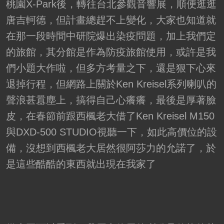
桃園X-Park後，轉往台北參觀音響展，順便逛逛
唐吉軻德，但計畫總趕不上變化，大家也知道就
在那一段時間中研院爆出染疫問題，加上我們定
的旅館，其分館是作為防疫旅館使用，或許是我
們小題大作啦，但多方考量之下，還是狠下心來
退掉行程，但網路上關於Ken Kreisel系列喇叭的
聲浪甚囂塵上，搞得自己心癢癢，最後是厚著臉
皮，在春節前跟西楓老大借了Ken Kreisel M150
與DXD-500 STUDIO視聽一下，如此高價位的設
備，沒想到西楓老大居然很阿莎力的允諾了，於
是這些酷酷的東西就出現在我家了