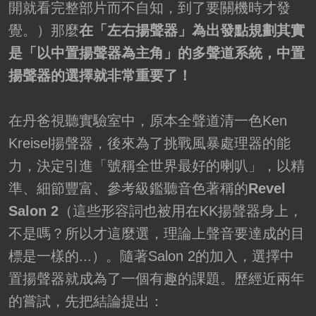
開就看完整部片而不自知，到了要關機時才發
覺。）那麼
在「左右揚聲器」為出發點規劃其實
是「以中置揚聲器為主角」的多聲道系統，中置
揚聲器的選擇就非常重要了！
在丹爸視聽實驗室中，原本全聲道清一色Ken
Kreisel揚聲器，後來為了挑戰風暴處理器的能
力，決定引進「號稱全世界最好的喇叭」，以精
準、細節豐富、參考級鑑聽音色著稱的
Revel
Salon 2
（這些形容詞也被用在KK揚聲器身上，
不是嗎？所以才這麼選，理論上聲音要達成的目
標是一樣的...）。隨著Salon 2的加入，選擇中
置揚聲器就成為了一個有趣的課題。歷經近兩年
的嘗試，先把結論提出：