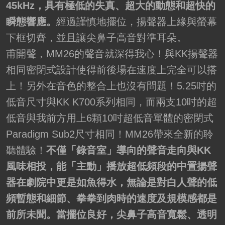
45kHz，具有極低的失真、超大的動態和超快的
瞬態響應。
經過謹慎地擺位，揚聲器上緣與螢幕
下框切齊，並且讓尖鼻子高音對準耳朵。
甫開聲，MM26的聲音就深得我心！與KK揚聲器
相同密閉式設計使得前後場在速度上完全可以搭
上！另外在音色的整合上也沒有問題！5.25吋的
低音尺寸與KK K700系列相同，而兩支10吋的超
低音與我前方用上6顆10吋超低音單體的密閉式
Paradigm Sub2尺寸相同！MM26帶來全新的聆
聽體驗！
不僅「錄音室」導向的聲音走向與KK
風味相投，能「主動」播放超低頻段的中置揚聲
器在劇院中更是如魚得水，無論是對白人聲的低
頻暫態和細節、拳拳到肉時的速度及規模感都是
前所未聞。當擺位良好，尖鼻子高音寬鬆、透明