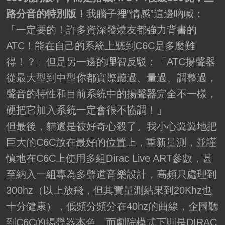
路分音的特別版！
我腦子裡”情感”這邊吶喊：
「一定要的！許多資深發燒友都強力背書的
ATC！能在自己的系統上聽到C6C是多麼難
得！？」但是另一邊的理智反駁：「ATC揚聲器
從最大型到中型你都實際聽過、量過、調整過，
聲音的特性和目前系統中的揚聲器完全不一樣，
硬把它加入系統一定會很不協調！」
但最後，貓還是被好奇心殺了。我小心翼翼地把
巨大的C6C放在最好的位置上，重新量測，並謹
慎地在C6C上使用多組Dirac Live ART參數，甚
至納入一組專為多聲道音樂設計，高頻只處理到
300hz（以上放飛，但其實量測結果到20Khz也
十分健康），低頻分頻分在40hz的曲線，企圖聽
到C6C的揚聲器本色。而劇院模式下則是DIRAC