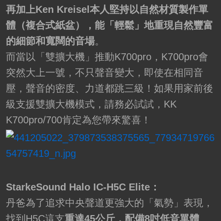
再加上Ken Kreisel本人堅持以自然材質製作單
體（複合式紙盆），能「輕鬆」地重現自然豐富
的細節和寬闊的音場
。
而當以「雙擴大機」推動K700pro，K700pro會
突然大上一號，不只聲音變大，即使在相同音
壓，聲音的密度、力道都跳三級！如果用家前後
級支援雙擴大機模式，請務必試試，KK
K700pro/700肯定為您帶來驚喜！
StarkeSound Halo IC-H5C Elite：
丹爸為了追求中央聲道更強大的「氣勢」表現，
找到H5C這支
重達45公斤，配備8吋低音單體