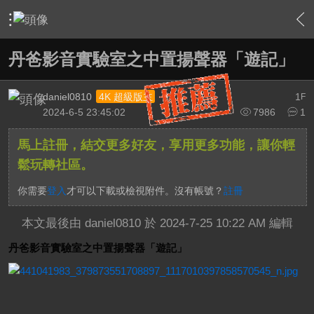
›
家庭劇院
›
我的家庭劇院
›
內容
丹爸影音實驗室之中置揚聲器「遊記」
daniel0810
1
4K 超級版主
F
2024-6-5 23:45:02
7986
1
馬上註冊，結交更多好友，享用更多功能，讓你輕
鬆玩轉社區。
你需要
登入
才可以下載或檢視附件。沒有帳號？
註冊
本文最後由 daniel0810 於 2024-7-25 10:22 AM 編輯
丹爸影音實驗室之中置揚聲器「遊記」