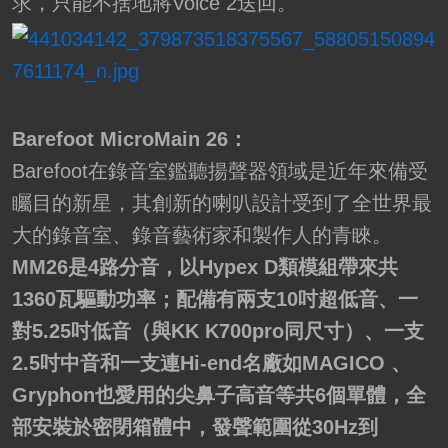
求，只能不捨地將Voice 2送回。
Barefoot MicroMain 26：
Barefoot在錄音室鑑聽揚聲器領域是近年來備受
矚目的新星，其創新的喇叭設計受到了全世界最
大的錄音室、錄音藝術家和製作人的青睞。
MM26是4路分音，以Hypex D類模組帶來共
1360瓦驅動功率；配備有兩支10吋超低音、一
對5.25吋低音（與KK K700pro同尺寸）、一支
2.5吋中音和一支連Hi-end名廠如MAGICO 、
Gryphon也愛用的尖鼻子高音等共6個單體，全
部安裝於密閉箱體中，發聲範圍從30Hz到