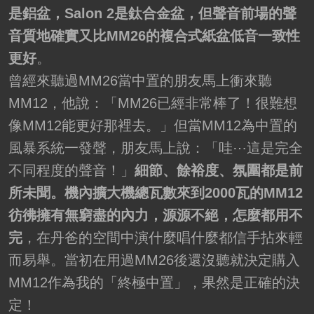
是鋁盆，Salon 2是鈦合金盆，但聲音前場的聲
音質地確實又比MM26的複合式紙盆低音一致性
更好
。
曾經來聽過MM26當中置的朋友馬上衝來聽
MM12，他說：「MM26已經非常棒了！很難想
像MM12能更好那裡去。」但當MM12為中置的
風暴系統一發聲，朋友馬上說：「哇⋯這是完全
不同程度的聲音！」
細節、餘裕度、氛圍都是前
所未聞。機內擴大機總瓦數來到2000瓦的MM12
彷彿擁有無窮盡的內力，源源不絕，怎麼都用不
完
，在丹爸的空間中演什麼唱什麼都信手拈來輕
而易舉。當初在用過MM26後還沒聽就決定購入
MM12作為我的「終極中置」，果然是正確的決
定！