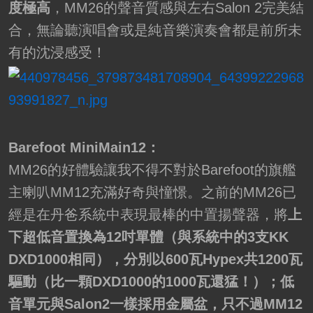
度極高
，MM26的聲音質感與左右Salon 2完美結
合，無論聽演唱會或是純音樂演奏會都是前所未
有的沈浸感受！
Barefoot MiniMain12：
MM26的好體驗讓我不得不對於Barefoot的旗艦
主喇叭MM12充滿好奇與憧憬。之前的MM26已
經是在丹爸系統中表現最棒的中置揚聲器，將
上
下超低音置換為12吋單體（與系統中的3支KK
DXD1000相同），分別以600瓦Hypex共1200瓦
驅動（比一顆DXD1000的1000瓦還猛！）；低
音單元與Salon2一樣採用金屬盆，只不過MM12