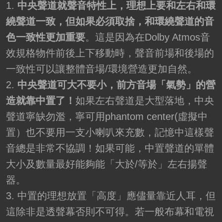
1.
中央聲道就聲音特性上，理想上要和左右和環
繞聲道一致，但如果必須取捨，和環繞聲道的音
色一致性更加重要
。這是因為在Dolby Atmos音
效規格物件前後上下移動時，聲音前場和後場的
一致性可以讓整體音場/環境營造更加自然。
2.
中央聲道可大不要小，前方音場「氣勢」的營
造就靠中置了！
如果左右聲道是大型落地，中央
聲道寧缺勿濫，寧可用phantom center(虛擬中
置）也不要用一支小喇叭來充數，記憶中這樣聲
音總是非常不協調！如果可能，中置聲道的單體
大小及數量最好能夠能「大於/等於」左右揚聲
器。
3. 中置的理想放置「高度」應儘量靠近人耳，但
這除非是透聲幕否則不可得。若一般布幕和電視