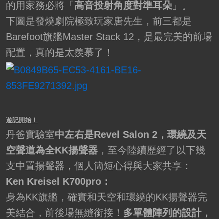
的用家務必將「
高音投射角度對準耳朵
」。
下圖是發燒劇院極致玩家唐先生，前三都是
Barefoot旗艦Master Stack 12，是最完美的前場
配置，真的是太羨慕了！
遊記開始！
丹爸實驗室
中左右是Revel Salon 2，環繞及天
空聲道為全KK揚聲器
，至今陸續歷經了以下幾
支中置揚聲器，個人簡短心得與大家共享：
Ken Kreisel K700pro：
身為KK旗艦，確實和天空和環繞的KK揚聲器完
美結合，前後場無縫銜接！
多單體陣列的設計，