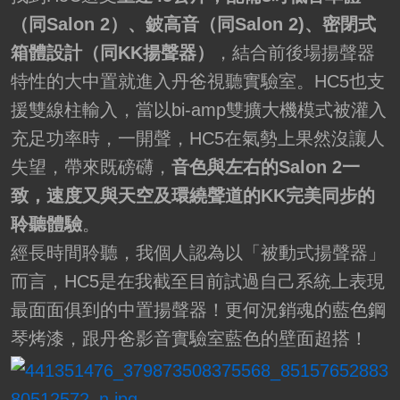
（同Salon 2）、鈹高音（同Salon 2)、密閉式
箱體設計（同KK揚聲器）
，結合前後場揚聲器
特性的大中置就進入丹爸視聽實驗室。HC5也支
援雙線柱輸入，當以bi-amp雙擴大機模式被灌入
充足功率時，一開聲，HC5在氣勢上果然沒讓人
失望，帶來既磅礴，
音色與左右的Salon 2一
致，速度又與天空及環繞聲道的KK完美同步的
聆聽體驗
。
經長時間聆聽，我個人認為以「被動式揚聲器」
而言，HC5是在我截至目前試過自己系統上表現
最面面俱到的中置揚聲器！更何況銷魂的藍色鋼
琴烤漆，跟丹爸影音實驗室藍色的壁面超搭！