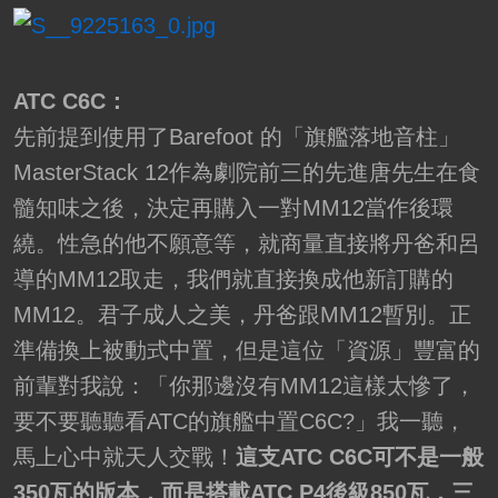
ATC C6C：
先前提到使用了Barefoot 的「旗艦落地音柱」
MasterStack 12作為劇院前三的先進唐先生在食
髓知味之後，決定再購入一對MM12當作後環
繞。性急的他不願意等，就商量直接將丹爸和呂
導的MM12取走，我們就直接換成他新訂購的
MM12。君子成人之美，丹爸跟MM12暫別。正
準備換上被動式中置，但是這位「資源」豐富的
前輩對我說：「你那邊沒有MM12這樣太慘了，
要不要聽聽看ATC的旗艦中置C6C?」我一聽，
馬上心中就天人交戰！
這支ATC C6C可不是一般
350瓦的版本，而是搭載ATC P4後級850瓦，三