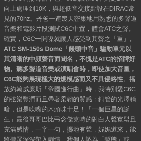
向上處理到10K，與超低音交接點設在DIRAC常
見的70hz。丹爸一連幾天密集地用熟悉的多聲道
音樂和電影片段測試C6C中置，體會ATC之聲。
確實，C6C一開嗓就讓人感受到其聲之「重」。
ATC SM-150s Dome「饅頭中音」驅動單元以
其清晰的中頻聲音而聞名，不愧是ATC的招牌好
物。聽多聲道音樂或演唱會時，即使加大音量，
C6C能夠展現極大的規模感而又不具侵略性
。播
放約翰威廉斯「帝國進行曲」時，我特別愛C6C
的弦樂豐潤而且帶著柔韌的質感；銅管的光澤稍
暗，但是吹嘴的木頭味十足！「一個巨星的誕
生」最後哥哥巴比弔念傑克時的對白人聲寬鬆且
充滿感情，一字一句，擲地有聲，娓娓道來，能
將聽眾深深帶入劇情。我個人認為「暫態」或