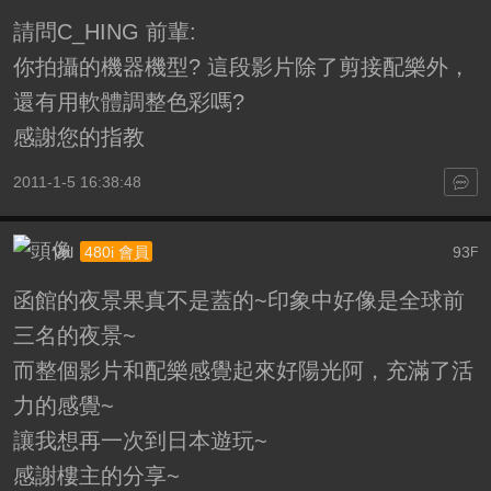
請問C_HING 前輩:
你拍攝的機器機型? 這段影片除了剪接配樂外，
還有用軟體調整色彩嗎?
感謝您的指教
2011-1-5 16:38:48
Vol
93
480i 會員
F
函館的夜景果真不是蓋的~印象中好像是全球前
三名的夜景~
而整個影片和配樂感覺起來好陽光阿，充滿了活
力的感覺~
讓我想再一次到日本遊玩~
感謝樓主的分享~