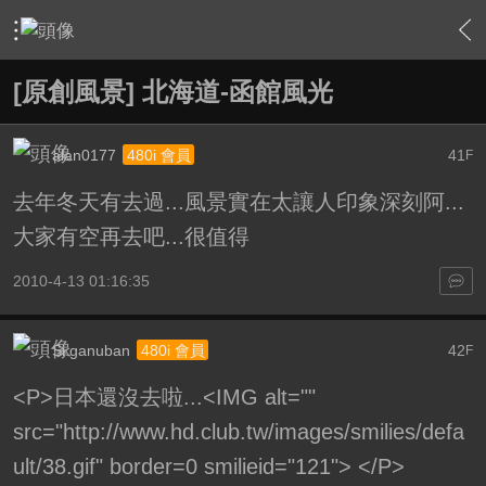
›
影片創作區
›
影片原創作品(線上觀賞區)
›
內容
[原創風景] 北海道-函館風光
alan0177
41
480i 會員
F
去年冬天有去過...風景實在太讓人印象深刻阿...
大家有空再去吧...很值得
2010-4-13 01:16:35
Si.ganuban
42
480i 會員
F
<P>日本還沒去啦...<IMG alt=""
src="http://www.hd.club.tw/images/smilies/defa
ult/38.gif" border=0 smilieid="121"> </P>