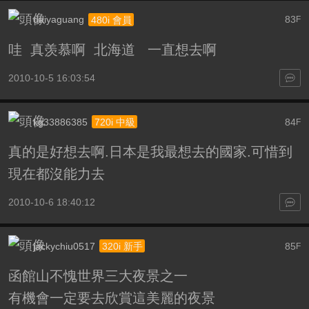
daiyaguang
83
480i 會員
F
哇 真羡慕啊 北海道 一直想去啊
2010-10-5 16:03:54
kg33886385
84
720i 中級
F
真的是好想去啊.日本是我最想去的國家.可惜到
現在都沒能力去
2010-10-6 18:40:12
jackychiu0517
85
320i 新手
F
函館山不愧世界三大夜景之一
有機會一定要去欣賞這美麗的夜景