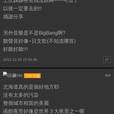
上次姊姊有去我沒跟啊~~~可惜了
以後一定要去的!!
感謝分享
另外音樂是不是BigBang啊?
聽聲音好像~日文歌(不知道哪首)
好聽好聽!!!
2010-12-26 15:56:46
o7766
90
720i 中級
F
北海道真的是個好地方耶
沒有太多的污染
整個城市相當的美麗
函館夜景好像是世界３大夜景之一喔