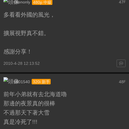
chenonly
47
480p 中級
F
多看看外國的風光，
擴展視野真不錯。
感謝分享！
2010-4-28 12:13:52
b901540
48
320i 新手
F
前年小弟就有去北海道嚕
那邊的夜景真的很棒
不過那天下著大雪
真是冷死了!!!