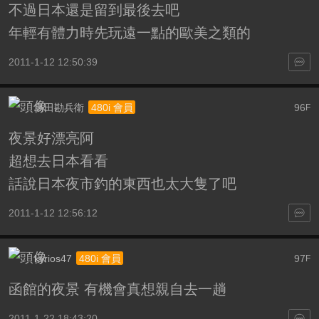
不過日本還是留到最後去吧
年輕有體力時先玩遠一點的歐美之類的
2011-1-12 12:50:39
島田勘兵衛
96
480i 會員
F
夜景好漂亮阿
超想去日本看看
話說日本夜市釣的東西也太大隻了吧
2011-1-12 12:56:12
kyrios47
97
480i 會員
F
函館的夜景 有機會真想親自去一趟
2011-1-22 18:43:20