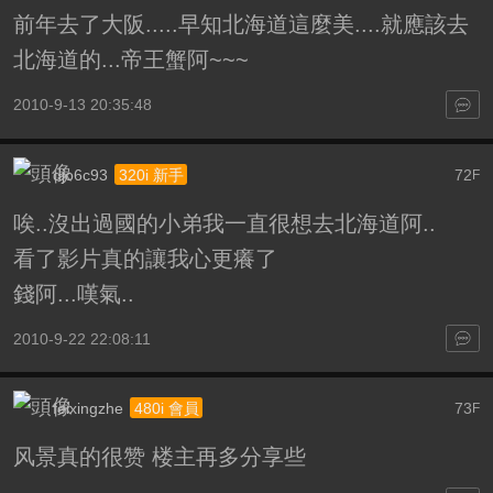
前年去了大阪.....早知北海道這麼美....就應該去
北海道的...帝王蟹阿~~~
2010-9-13 20:35:48
djo6c93
72
320i 新手
F
唉..沒出過國的小弟我一直很想去北海道阿..
看了影片真的讓我心更癢了
錢阿...嘆氣..
2010-9-22 22:08:11
feixingzhe
73
480i 會員
F
风景真的很赞 楼主再多分享些