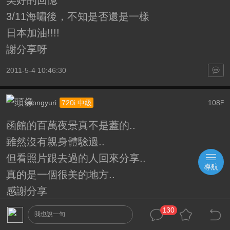
3/11海嘯後，不知是否還是一樣
日本加油!!!!
謝分享呀
2011-5-4 10:46:30
seongyuri
108
720i 中級
F
函館的百萬夜景真不是蓋的..
雖然沒有親身體驗過..
但看照片跟去過的人回來分享..
導航
真的是一個很美的地方..
感謝分享
130
2011-5-17 21:58:30
我也說一句