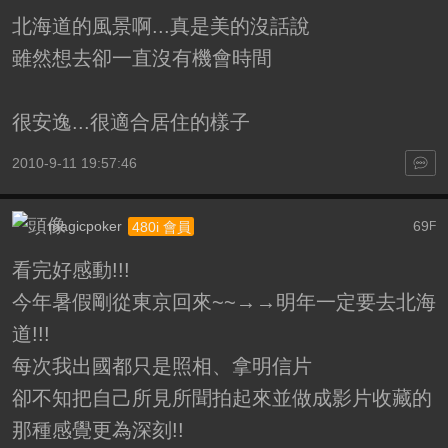
北海道的風景啊...真是美的沒話說
雖然想去卻一直沒有機會時間
很安逸...很適合居住的樣子
2010-9-11 19:57:46
magicpoker
69
480i 會員
F
看完好感動!!!
今年暑假剛從東京回來~~→→明年一定要去北海
道!!!
每次我出國都只是照相、拿明信片
卻不知把自己所見所聞拍起來並做成影片收藏的
那種感覺更為深刻!!