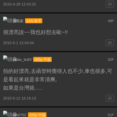
2010-4-28 13:43:32
風飄絮
49
320i 新手
F
很漂亮說~~我也好想去歐~!!
2010-5-1 12:04:04
eddie_lin83
50
480p 中級
F
拍的好漂亮,去函管時覺得人也不少,車也很多,可
是看起來就是非常清爽,
如果是台灣就.....
2010-5-12 16:19:13
lwh0702
51
480p 中級
F