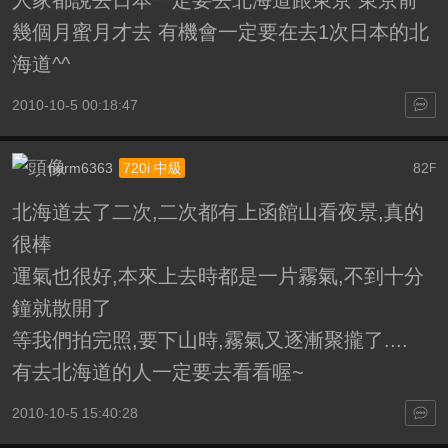
幾個月蜜月才去 有機會一定要在去1次日本的北
海道^^
2010-10-5 00:18:47
norm6363
82
720i 中級
F
北海道去了二次,二次都有上函館山看夜景,真的
很棒
運氣也很好,本來上去時都是一片霧氣,不到十分
鐘就散開了
等我們拍完照,要下山時,霧氣又逐漸聚攏了....
有去北海道的人一定要去看看喔~
2010-10-5 15:40:28