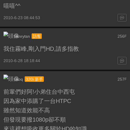
嘻嘻^^
2010-6-23 08:44:53
henrytsn
256
訪客
F
我住霧峰,剛入門HD,請多指教
2010-6-28 18:18:44
caoq
257
320i 新手
F
前輩們好阿!小弟住台中西屯
因為家中添購了一台HTPC
雖然知道效能不高
但發現要撥1080p卻不順
來這裡想吸收更多關於HD的知識