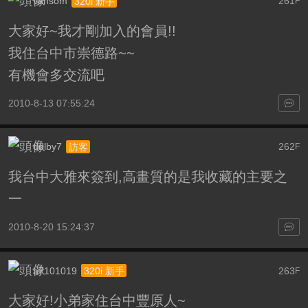
vansom
261
320i 新手
F
大家好~我才剛加入的會員!!
我住台中市崇德路~~
有機會多交流吧
2010-8-13 07:55:24
dolby7
262
訪客
F
我台中大雅來簽到,高畫質的是我收藏的主要之
一
2010-8-20 15:24:37
a7101019
263
320i 新手
F
大家好!小弟家住台中豐原人~