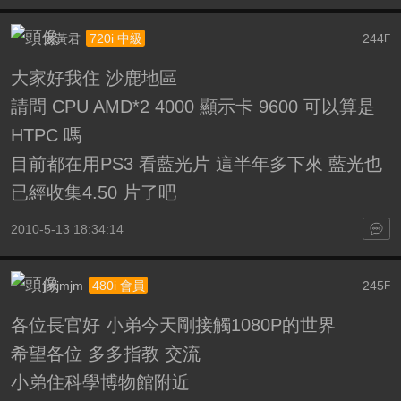
太黃君
244
720i 中級
F
大家好我住 沙鹿地區
請問 CPU AMD*2 4000 顯示卡 9600 可以算是
HTPC 嗎
目前都在用PS3 看藍光片 這半年多下來 藍光也
已經收集4.50 片了吧
2010-5-13 18:34:14
jmjmjm
245
480i 會員
F
各位長官好 小弟今天剛接觸1080P的世界
希望各位 多多指教 交流
小弟住科學博物館附近