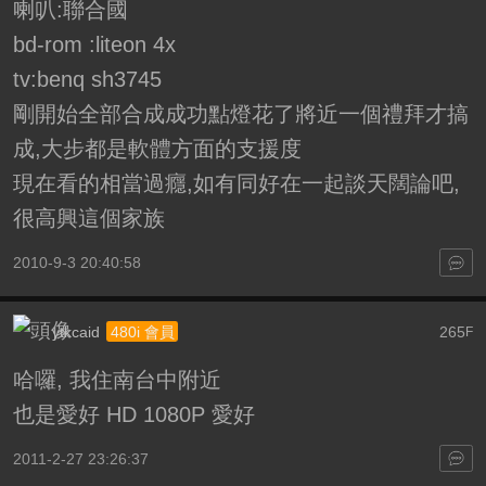
喇叭:聯合國
bd-rom :liteon 4x
tv:benq sh3745
剛開始全部合成成功點燈花了將近一個禮拜才搞
成,大步都是軟體方面的支援度
現在看的相當過癮,如有同好在一起談天闊論吧,
很高興這個家族
2010-9-3 20:40:58
ytkcaid
265
480i 會員
F
哈囉, 我住南台中附近
也是愛好 HD 1080P 愛好
2011-2-27 23:26:37