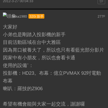
2012-3-27 00:04:33
Arika1980
277
320i 新手
F
大家好
小弟也是剛踏入投影機的新手
目前活動區域在台中大雅區
因為胃口被養大了，所以也只有看藍光部分影片
因家中有小朋友，所以也會看卡通
使用的設備ˉ：
投影機：HD23。布幕：億立PVMAX 92吋電動
布幕
喇叭：羅技的Z906
希望有機會能與大家一起交流，謝謝囉