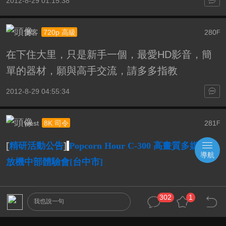
2012-8-29 01:15:38
奧客
280
720p 高級
F
在下住大里，只是新手一個，最愛HD影音，簡
單的器材，願與高手交流，請多多指教
2012-8-29 04:55:34
west
281
8K 司令
F
[
精研活動公告
]
Popcorn Hour C-300 高畫質多媒體播
導航
放機中部體驗會[台中市]
這場活動是暨去年的高畫質3D中台灣體驗會與
302
1
我也說一句
三菱HC4000中部鑑賞會之後，HD.Club再次下
台中舉辦的產品聚會活動，誠摯的邀請各位中部