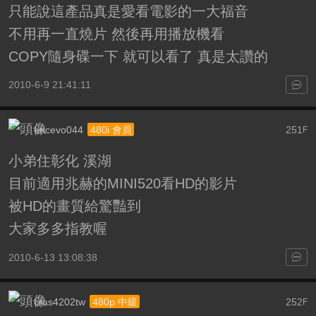
只能說這產品真是愛看電影的一大福音
不用再一直燒片 然後再用播放機看
COPY隨身碟一下 就可以看了 真是太讚的
2010-6-9 21:41:11
ericevo044
251
480i 會員
F
小弟住彰化 溪湖
目前適用兆赫的MINI520看HD的影片
被HD的畫質給驚豔到
大家多多指教喔
2010-6-13 13:08:38
cras4202tw
252
480p 中級
F