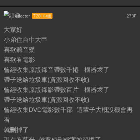
edoctor
273
720i 中級
F
大家好
小弟住台中大甲
喜歡聽音樂
喜歡看電影
曾經收集原版錄音帶數千捲 機器壞了
帶子送給垃圾車(資源回收不收)
曾經收集原版錄影帶數百片 機器壞了
帶子送給垃圾車(資源回收不收)
曾經收集DVD電影數千部 這輩子大概沒機會再
看
就刪掉了
現在看藍光 就養成刪檔案的習慣了