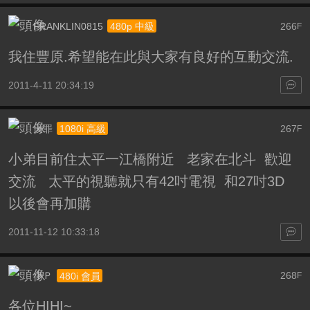
FRANKLIN0815
266
480p 中級
F
我住豐原.希望能在此與大家有良好的互動交流.
2011-4-11 20:34:19
天罪
267
1080i 高級
F
小弟目前住太平一江橋附近 老家在北斗 歡迎
交流 太平的視聽就只有42吋電視 和27吋3D
以後會再加購
2011-11-12 10:33:18
小Ｐ
268
480i 會員
F
各位HIHI~