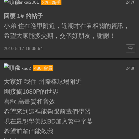
ryankai2001
247
320i 新手
F
回覆 1# 的帖子
小弟 住在逢甲附近，近期才在看相關的資訊，
希望大家能多交期，交個好朋友，謝謝！
2010-5-17 18:35:54
weikao2
248
480i 會員
F
大家好 我住 州際棒球場附近
剛接觸1080P的世界
喜歡.高畫質和音效
希望來到這裡能夠跟前輩們學習
現在最想學美版BD加入繁中字幕
希望前輩們能教我