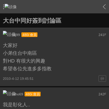
›
家庭劇院
›
家庭劇院相關討論大廳
›
內容
大台中同好簽到討論區
hkj99
241
480i 會員
F
大家好
小弟住台中南區
對HD 有很大的興趣
希望各位先進多多指教
2010-4-12 19:45:51
miho69
242
480i 會員
F
我是彰化人..