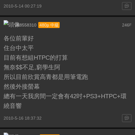
2010-5-14 00:27:19
V88558310
246
480p 中級
F
各位前輩好
住台中太平
目前有想組HTPC的打算
無奈$$不足,窮學生阿
所以目前欣賞高青都是用筆電跑
然後外接螢幕
總有一天我房間一定會有42吋+PS3+HTPC+環
繞音響
2010-5-16 18:37:32