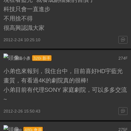
科技只會一直進步
不用捨不得
很高興認識大家
2012-2-24 10:25:10
景攝小彥
274
320i 新手
F
小弟也來報到，我住台中，目前喜好HD宇藍光
畫質，有看過4K的劇院真的很棒!
小弟目前有代理SONY 家庭劇院，可以多多交流
~
2012-2-26 15:50:43
zino
275
480i 會員
F