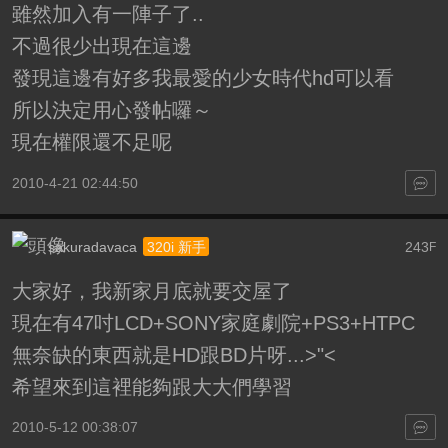
雖然加入有一陣子了..
不過很少出現在這邊
發現這邊有好多我最愛的少女時代hd可以看
所以決定用心發帖囉～
現在權限還不足呢
2010-4-21 02:44:50
sakuradavaca
243
320i 新手
F
大家好，我新家月底就要交屋了
現在有47吋LCD+SONY家庭劇院+PS3+HTPC
無奈缺的東西就是HD跟BD片呀...>"<
希望來到這裡能夠跟大大們學習
2010-5-12 00:38:07