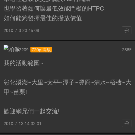
也學習著如何讓最低效能門檻的HTPC
如何能夠發揮最佳的撥放價值
2010-7-3 20:45:08
kh2209
258
720p 高級
F
我的活動範圍~
彰化溪湖~大里~太平~潭子~豐原~清水~梧棲~大
甲~苗栗!
歡迎網兄們一起交流!
2010-7-13 14:32:01