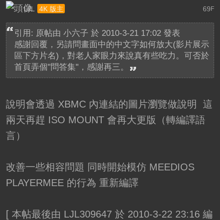
LJL
69
4K 版主
F
引用: 原帖由
小六子
於 2010-3-21 17:02 發表
感謝回覆，另請問畫面中的中文字如何放大(影片展示
區下方片名)，對老人家眼力來說真有些吃力。可否於
首頁弄個"問答集"，感謝再三。
說明會透過 XBMC 內連結的圖片瀏覽做說明 這
兩天再趕 ISO MOUNT 會再大更版（轉編譯語
言）
改善一些相容問題 同時開始模仿 MEEDIOS
PLAYERMEE 的行為 重新編譯
[
本帖最後由 LJL309647 於 2010-3-22 23:16 編