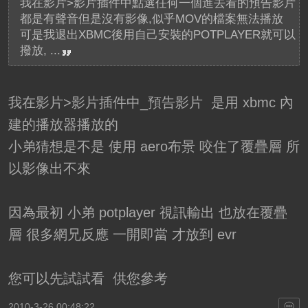
我在影片>影片插件中點選任何一個進去看的預告影片
都是有聲音但是沒有影像,似乎MOV的檔案無法播放
可是我退出XBMC後用自己安裝的POTPLAYER就可以
撥放, ...
我在影片>影片插件中_預告影片 是用 xbmc 內
建的播放器播放的
小弟猜想是不是 使用 aero布景 咬住了覆疊層 所
以影像出不來
因為最初 小弟 potplayer 視訊輸出 也放在覆疊
層 很多網兄反應 一開即當 才放到 evr
您可以先試試看 供您參考
2010-3-26 00:48:22