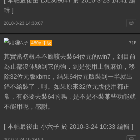
[
本帖最後由 LJL309647 於 2010-3-23 14:41 編
輯
]
2010-3-23 14:38:07
小六子
71
480p 中級
F
其實當初根本不應該去裝64位元的win7，到目前
為止都沒体驗到它的強，到是使用上很麻煩，移
除32位元版xbmc，結果64位元版裝到一半就出
錯不給裝了，呵。如果原來32位元版使用都正
常，有必要去裝64的嗎，是不是不裝某些功能就
不能用呢，感謝。
[
本帖最後由 小六子 於 2010-3-24 10:33 編輯
]
2010-3-24 10:29:53