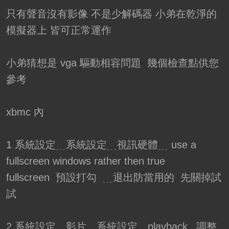
只有聲音沒有影像 不是少解碼器 小弟在乾淨的
模擬器上 皆可正常運作
小弟猜想是 vga 驅動相容問題 幾個檢查點供您
參考
xbmc 內
1 系統設定﹍系統設定﹍視訊硬體﹍ use a
fullscreen windows rather then true
fullscreen 預設打勾 ﹍退出防當用的 先關掉試
試
2 系統設定﹍影片﹍系統設定﹍playback_ 調整