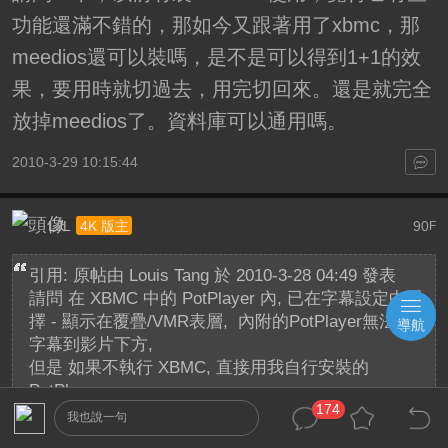
功能還滿不錯的，那如今又跟著用了xbmc，那
meedios還可以裝嗎，是不是可以得到1+1的效
果，要用時就切過去，用完切回來。還是就完全
放掉meedios了。資料庫可以通用嗎。
2010-3-29 10:15:44
LJL
90
4K 版主
F
引用: 原帖由
Louis Tang
於 2010-3-28 04:49 發表
請問 在 XBMC 中的 PotPlayer 內, 已在字幕設定中選
擇 - 顯示在覆疊/VMR表層, 內附的PotPlayer無法調整
導航
字幕到影片下方,
但是 如果不執行 XBMC, 直接用我自行安裝的
PotPlayer
174
我也說一句
撥放, 是可以將字幕調整到影片下方的, ...