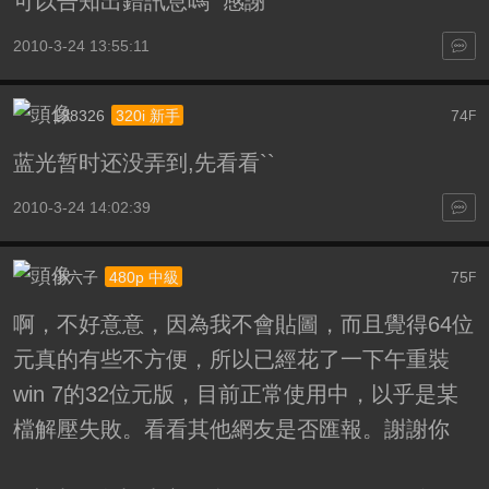
可以告知出錯訊息嗎 感謝
2010-3-24 13:55:11
138326
74
320i 新手
F
蓝光暂时还没弄到,先看看``
2010-3-24 14:02:39
小六子
75
480p 中級
F
啊，不好意意，因為我不會貼圖，而且覺得64位
元真的有些不方便，所以已經花了一下午重裝
win 7的32位元版，目前正常使用中，以乎是某
檔解壓失敗。看看其他網友是否匯報。謝謝你