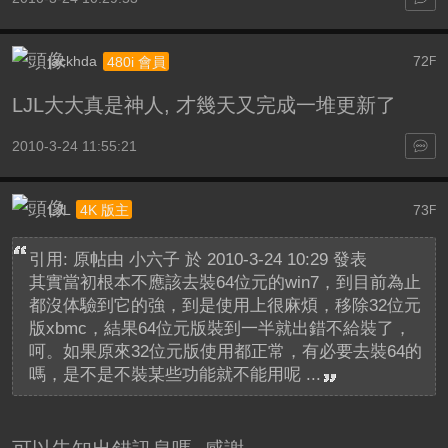
jackhda
72
480i 會員
F
LJL大大真是神人, 才幾天又完成一堆更新了
2010-3-24 11:55:21
LJL
73
4K 版主
F
引用: 原帖由
小六子
於 2010-3-24 10:29 發表
其實當初根本不應該去裝64位元的win7，到目前為止
都沒体驗到它的強，到是使用上很麻煩，移除32位元
版xbmc，結果64位元版裝到一半就出錯不給裝了，
呵。如果原來32位元版使用都正常，有必要去裝64的
嗎，是不是不裝某些功能就不能用呢 ...