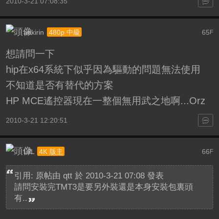
2010-3-21 07:08:35
aokirin
65
480p 中級
F
想請問一下
hip在x64系統下似乎因為驅動的問題無法使用
不知道是否有替代的方案
HP MCE遙控器現在一整個無用武之地啊...Orz
2010-3-21 12:20:51
LJL
66
4K 版主
F
引用: 原帖由
qtt
於 2010-3-21 07:08 發表
請問安裝完TMT3是要另外裝還是本身安裝包裏頭
有..