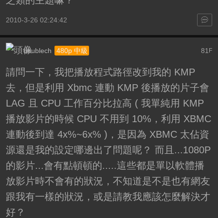
2010-3-26 02:24:42
doublech
81
480p 中級
F
請問一下，我把播放程式路徑改到我的 KMP
去，但是利用 Xbmc 連動 KMP 後播放的片子會
LAG 且 CPU 工作百分比拉高 ( 我單純用 KMP
播放影片的時候 CPU 不用到 10%，利用 XBMC
連動後到達 4x%~6x% )，是因為 XBMC 太佔資
源還是我的設定哪邊出了問題呢？ 而且...1080P
的影片...會有點頓頓的.....這些都是單以軟體播
放影片時不會有的狀況，不知道是不是也有網友
跟我有一樣的狀況，或是請教我應該怎麼解決才
好？