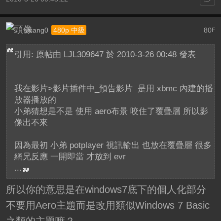
shiang0
80
480p 中級
F
引用: 原帖由
LJL309647
於 2010-3-26 00:48 發表
我在影片>影片插件中_預告影片 是用 xbmc 內建的播
放器播放的
小弟猜想是不是 使用 aero布景 咬住了覆疊層 所以影
像出不來
因為最初 小弟 potplayer 視訊輸出 也放在覆疊層 很多
網兄反應 一開即當 才放到 evr
...
所以你的意思是在windows7底下的個人化部分
不要用Aero主題而是改用類似Windows 7 Basic
之類的主題嘛？