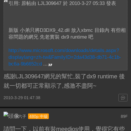
引用: 原帖由
LJL309647
於 2010-3-27 05:33 發表
新版 小弟只將D3DX9_42.dll 放入xbmc 目錄內 有些相
容問題的網兄 先老實裝 dx9 runtime 吧
http://www.microsoft.com/downloads/details.aspx?
displaylang=zh-tw&FamilyID=2da43d38-db71-4c1b-
bc6a-9b6652cd
...
感謝
LJL309647網兄的幫忙,裝了
dx9 runtime 後
就一切都可正常顯示了,感激不盡阿~
2010-3-29 01:47:38
小六子
89
480p 中級
F
請問一下，以前有裝meedios使用，覺得它有些