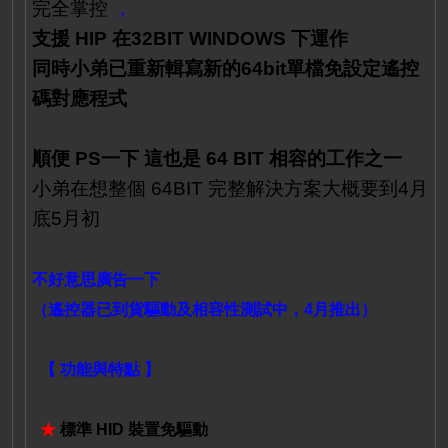
完全掌控
，
支援 HIP 在32BIT WINDOWS 下運作
同時小弟已重新輯寫新的64bit單檔免設定遙控
碼對應程式
順便 PS一下 這也是 64 BIT 相容的工作之一
小弟在想整個 64BIT 完整解決方案大概要到4月
底5月初
不好意思廣告一下
（遙控器已到貨驅動及相容性測試中，
4月推出）
【 功能與特點 】
★
標準 HID 裝置免驅動