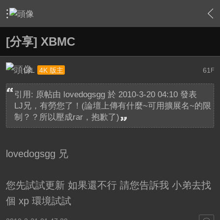
›
軟硬體相關技術
›
HTPC 相關軟硬體技術及運用
›
內容
[分享] XBMC
LJL
61
4K 版主
F
引用: 原帖由
lovedogsgg
於 2010-3-20 04:10 發表
LJ兄，有勞您了！(論壇上傳有什麼~可用擴展名~的限
制？？所以壓成rar，抱歉了)
lovedogsgg 兄
您先試試更新 如果還不行 請您告訴我 小弟去找
個 xp 環境試試