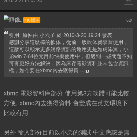
2010-3-21 01:47:30
LJL
62
4K 版主
F
引用: 原帖由
小六子
於 2010-3-20 19:24 發表
感謝分享這麼棒的軟体，從前一版軟体就學習使用，
這版可以顯示更多網路資訊的運用更是如虎添翼，小
弟win 7-64位元目前快樂使用中，但遇到一些問題不知
可有更好方法解決，因為庫存電影資料並未包含資訊
檔，如今要在xbmc內去獲得資 ...
xbmc 電影資料庫部分 使用第3方軟體可能比較
方便, xbmc內去獲得資料 會變成在英文環境下
比較有用
另外 輸入部分目前以小弟的測試 中文應該是無