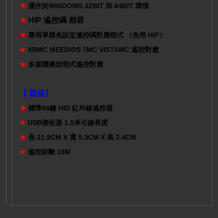
★
運作於WINDOWS 32BIT 和 64BIT 環境
★
HIP 遙控碼 相容
★
專用單檔免設定遙控碼對應程式 （免用 HIP）
★
XBMC MEEDIOS 7MC VISTAMC 遙控對應
★
多媒體播放程式遙控對應
【 規格】
★
標準46鍵 HID 紅外線遙控器
★
USB接收器 1.5米引線長度
★
長 21.5CM X 寬 5.3CM X 高 2.4CM
★
遙控距離 10M