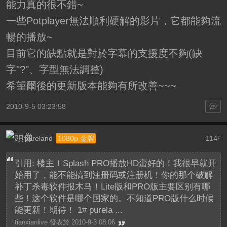
能力真的很不錯~
一些Potplayer無法順利硬解的影片，它都能夠流
暢的播放~
目前它的缺點就是對於字幕的支援度不夠(缺
字"?"、字型無法調整)
希望爾後的更新版本能夠有所改善~~~
2010-9-5 03:23:58
pureland
114
1080p 金牌
F
引用: 楼主！Splash PRO播放HD蛮好的！我很早就开
始用了，能不能搞到注册码或注册机！你的那个破解
补丁杀毒软件报木马！Lite版和PRO版主要区别有哪
些！这个软件是哪个国家的。不知道PRO版什么时候
能更新！期待！ 1# purela ...
tianxianlive 發表於 2010-9-3 08:06