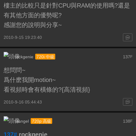
樓主的比較只是針對CPU與RAM的使用嗎?還是
有其他方面的優勢呢?
感謝您的說明與分享~
2010-9-15 19:23:40
rockgenie
137
720i 中級
F
想問問~
爲什麽我開motion~
看視頻時會有橫條的?{高清視頻}
2010-9-16 05:44:43
rsangel
138
720p 高級
F
137#
rockgenie