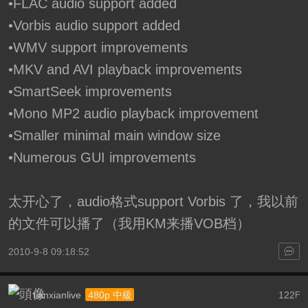
•FLAC audio support added
•Vorbis audio support added
•WMV support improvements
•MKV and AVI playback improvements
•SmartSeek improvements
•Mono MP2 audio playback improvement
•Smaller minimal main window size
•Numerous GUI improvements
太开心了，audio格式support Vorbis 了，我以前
的文件可以播了（我用KM来播VOB档）
2010-9-8 09:18:52
tianxianlive
122
480p 中級
F