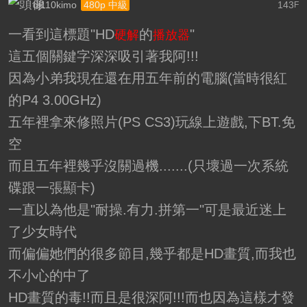
dj110kimo
143
480p 中級
F
一看到這標題"HD
的
"
硬解
播放器
這五個關鍵字深深吸引著我阿!!!
因為小弟我現在還在用五年前的電腦(當時很紅
的P4 3.00GHz)
五年裡拿來修照片(PS CS3)玩線上遊戲,下BT.免
空
而且五年裡幾乎沒關過機.......(只壞過一次系統
碟跟一張顯卡)
一直以為他是"耐操.有力.拼第一"可是最近迷上
了少女時代
而偏偏她們的很多節目,幾乎都是HD畫質,而我也
不小心的中了
HD畫質的毒!!而且是很深阿!!!而也因為這樣才發