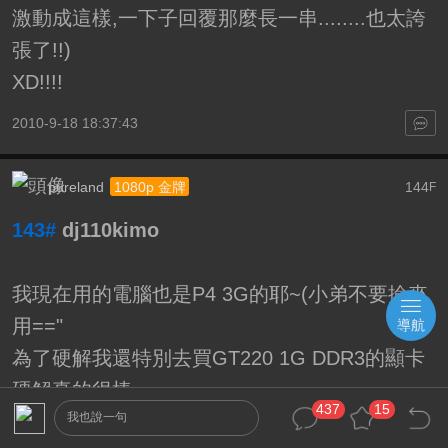
激動成這樣,一下子回覆那麼長一串........也太誇
張了!!)
XD!!!!
2010-9-18 18:37:43
pureland
144
1080p 金牌
F
143#
dj110kimo
我現在用的電腦也是P4 3G的耶~(小弟不要撿來
用=="
導航
為了硬解我還特別去買GT220 1G DDR3的顯卡
硬解真的很棒~
437
15
我也說一句
讓舊電腦也可以"回收"再利用