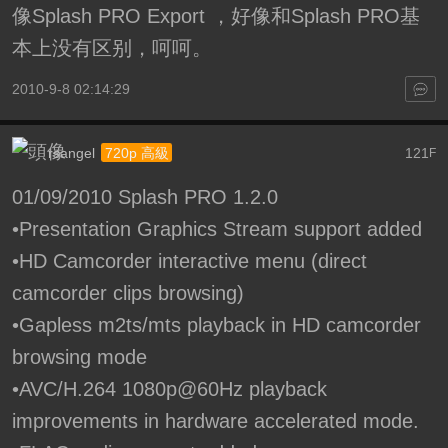
像Splash PRO Export ，好像和Splash PRO基
本上没有区别，呵呵。
2010-9-8 02:14:29
rsangel
121
720p 高級
F
01/09/2010 Splash PRO 1.2.0
•Presentation Graphics Stream support added
•HD Camcorder interactive menu (direct
camcorder clips browsing)
•Gapless m2ts/mts playback in HD camcorder
browsing mode
•AVC/H.264 1080p@60Hz playback
improvements in hardware accelerated mode.