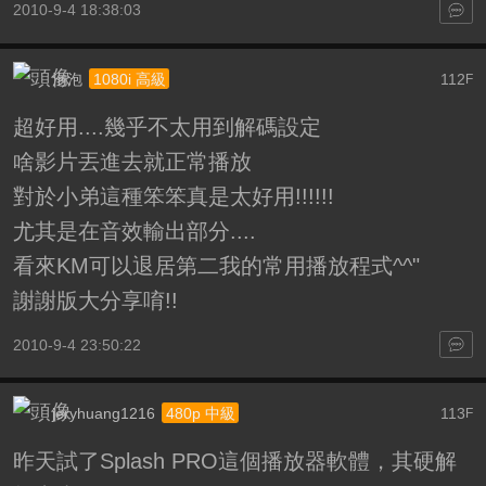
2010-9-4 18:38:03
泡泡
112
1080i 高級
F
超好用....幾乎不太用到解碼設定
啥影片丟進去就正常播放
對於小弟這種笨笨真是太好用!!!!!!
尤其是在音效輸出部分....
看來KM可以退居第二我的常用播放程式^^"
謝謝版大分享唷!!
2010-9-4 23:50:22
jeryhuang1216
113
480p 中級
F
昨天試了Splash PRO這個播放器軟體，其硬解