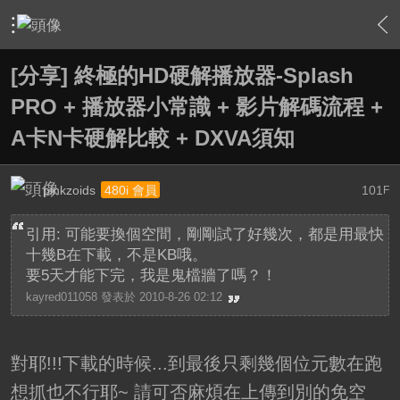
›
軟硬體相關技術
›
HTPC 相關軟硬體技術及運用
›
內容
[分享] 終極的HD硬解播放器-Splash
PRO + 播放器小常識 + 影片解碼流程 +
A卡N卡硬解比較 + DXVA須知
pinkzoids
101
480i 會員
F
引用: 可能要換個空間，剛剛試了好幾次，都是用最快
十幾B在下載，不是KB哦。
要5天才能下完，我是鬼檔牆了嗎？！
kayred011058 發表於 2010-8-26 02:12
對耶!!!下載的時候...到最後只剩幾個位元數在跑
想抓也不行耶~ 請可否麻煩在上傳到別的免空