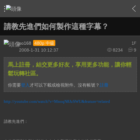
›
影片創作區
›
剪接軟硬體討論區
›
內容
請教先進們如何製作這種字幕？
so168
1
480p 中級
F
2008-1-31 10:12:37
8234
9
馬上註冊，結交更多好友，享用更多功能，讓你輕
鬆玩轉社區。
你需要
登入
才可以下載或檢視附件。沒有帳號？
註冊
http://youtube.com/watch?v=MnoqN8JzSWU&feature=related
請教先進們：