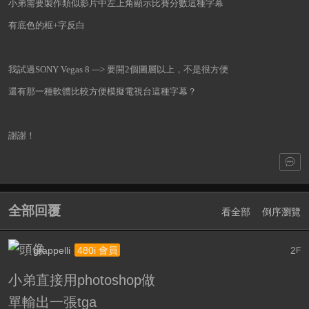
小弟需要製作類似影片中左上角顯示比賽分數這種字幕
有底色的框+字反白
我試過SONY Vegas 8 ---> 要開2個圖層以上，不是很方便
還有那一種軟體比較方便模擬電視台這種字幕？
謝謝！
全部回覆
看全部
倒序瀏覽
grappelli
2
480i 會員
F
小弟直接用photoshop做
單輸出一張tga