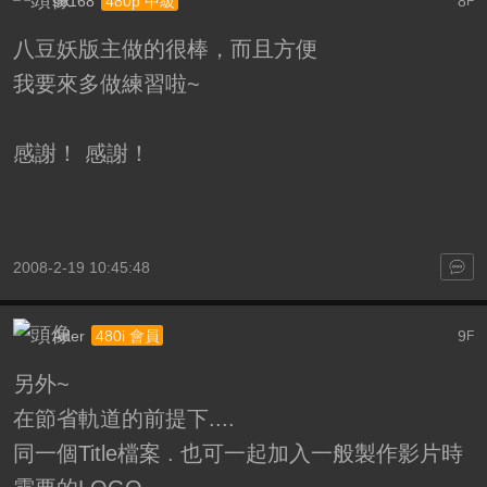
so168
8
480p 中級
F
八豆妖版主做的很棒，而且方便
我要來多做練習啦~
感謝！ 感謝！
2008-2-19 10:45:48
Ader
9
480i 會員
F
另外~
在節省軌道的前提下....
同一個Title檔案 . 也可一起加入一般製作影片時