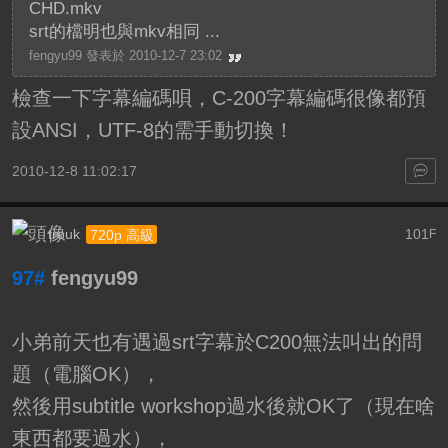
CHD.mkv
srt的檔明也與mkv相同 ...
fengyu99 發表於 2010-12-7 23:02
檢查一下字幕編碼唄，C-200字幕編碼很像都預
設ANSI，UTF-8的需手動切換！
2010-12-8 11:02:17
trouk
101
720p 高級
F
97#
fengyu99
小弟前天也有遇過srt字幕於C200無法叫出的問
題（電腦OK），
然後用subtitle workshop過水後就OK了（現在啥
東西都要過水），