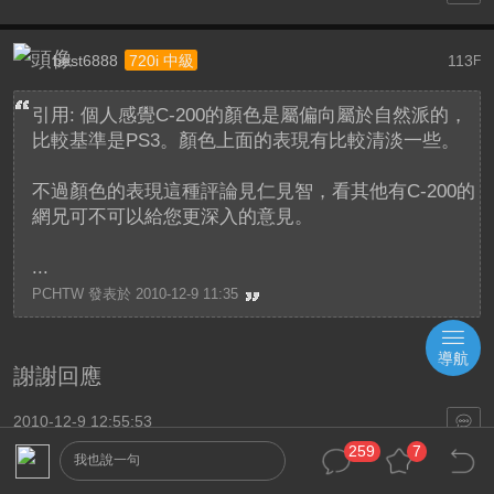
best6888
113
720i 中級
F
引用: 個人感覺C-200的顏色是屬偏向屬於自然派的，
比較基準是PS3。顏色上面的表現有比較清淡一些。
不過顏色的表現這種評論見仁見智，看其他有C-200的
網兄可不可以給您更深入的意見。
...
PCHTW 發表於 2010-12-9 11:35
導航
謝謝回應
2010-12-9 12:55:53
259
7
我也說一句
bokicat
114
720i 中級
F