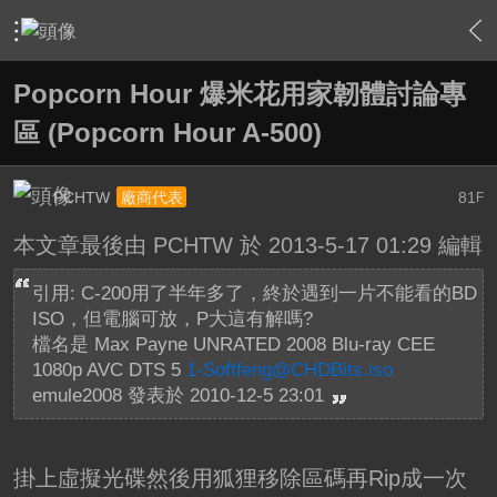
›
軟硬體相關技術
›
高畫質多媒體播放機與BD討論區
›
內
Popcorn Hour 爆米花用家韌體討論專
區 (Popcorn Hour A-500)
PCHTW
81
廠商代表
F
本文章最後由 PCHTW 於 2013-5-17 01:29 編輯
引用: C-200用了半年多了，終於遇到一片不能看的BD
ISO，但電腦可放，P大這有解嗎?
檔名是 Max Payne UNRATED 2008 Blu-ray CEE
1080p AVC DTS 5
1-Softfeng@CHDBits.iso
emule2008 發表於 2010-12-5 23:01
掛上虛擬光碟然後用狐狸移除區碼再Rip成一次