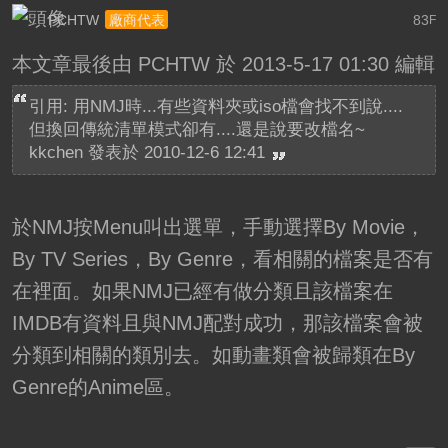
PCHTW
83
廠商代表
F
本文章最後由 PCHTW 於 2013-5-17 01:30 編輯
引用: 用NMJ時...有些資料夾或iso檔會找不到說....
但換回傳統清單模式卻有....還是說要改檔名~
kkchen 發表於 2010-12-6 12:41
於NMJ按Menu叫出選單，手動選擇By Movie，
By TV Series，By Genre，看相關的檔案是否有
在裡面。如果NMJ已經有做分類且該檔案在
IMDB有資料且與NMJ配對成功，那該檔案會被
分類到相關的類別去。如動畫類會被歸類在By
Genre的Anime區。