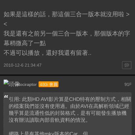
如果是這樣的話，那這個三合一版本就沒用啦 >
<
我是還有之前另一個三合一版本，那個版本的字
幕稍微高了一點
不過可以播放，還好我還有留著..
2010-12-6 21:34:47
velociraptor
91
480i 會員
F
引用: 此類HD AVI影片算是CHD特有的壓制方式，相關
的檔案我們並沒有使用過。由於AVI在高解析領域已經
幾乎算是流通性低的封裝格式，是有可能發生播放機
沒有辦法讀取內部音軌資料的情況。
網路上是有其他mkv版本的Car，但 ...