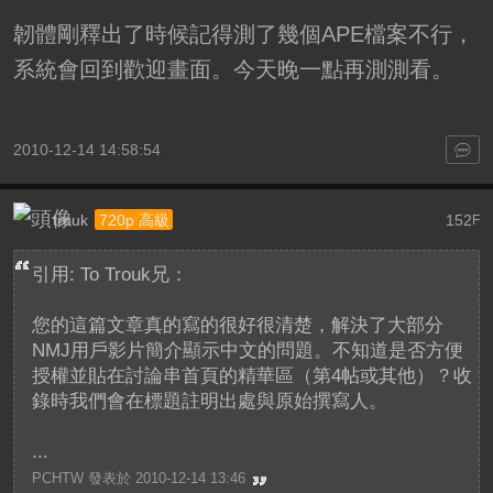
韌體剛釋出了時候記得測了幾個APE檔案不行，
系統會回到歡迎畫面。今天晚一點再測測看。
2010-12-14 14:58:54
trouk
152
720p 高級
F
引用: To Trouk兄：
您的這篇文章真的寫的很好很清楚，解決了大部分
NMJ用戶影片簡介顯示中文的問題。不知道是否方便
授權並貼在討論串首頁的精華區（第4帖或其他）？收
錄時我們會在標題註明出處與原始撰寫人。
...
PCHTW 發表於 2010-12-14 13:46