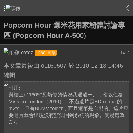
›
軟硬體相關技術
›
高畫質多媒體播放機與BD討論區
›
內
Popcorn Hour 爆米花用家韌體討論專
區 (Popcorn Hour A-500)
o1160507
141
1080i 高級
F
本文章最後由 o1160507 於 2010-12-13 14:46
編輯
引用:
與樓上o116050兄類似的情況我遇過一片，倫敦任務
Mission London（2010），不過這片是BD-remux的
m2ts，只有BDMV folder，而且選單是自製的。這片只
要退片就會出現沒有辦法回到系統的現象。簡易選單
OK。