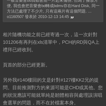
一般音樂會bd我都會燒一片起來備份, 但為了播放方
便, 我也會把音樂會bd轉成bdmv存在Hard Disk, 同一
方法已處理了不少片, 只有這兩片有這個問題. ...
o1160507 發表於 2010-12-13 14:45
相片隨機功能之前已經寄過一次，這一次針對
101206有再列在xls清單中，PCH的RD與QA上
禮拜已經收到。
頁首的部分已經更新。
另外我#140樓回的文是針對#127樓KK2兄的提
問。目前推測對方的來源可能是CHD或其他。您
的狀況應該可能就單純是韌體相容與處理該演唱
會選單的問題，而不在於檔案本身。