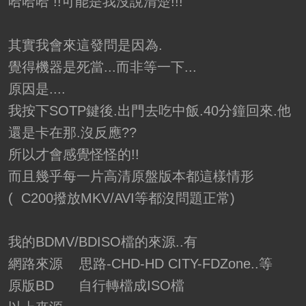
哈哈哈 !!可能是我沒說清楚!!!
其實我會來這發問是因為.
覺得機器是死當...而非等一下...
原因是....
我按下SOTP鍵後.出門去吃中飯.40分鐘回來.他
還是卡在那.沒反應??
所以才會感覺怪怪的!!
而且幾乎每一片高清原盤版本都這樣情形
( C200撥放MKV/AVI等都沒問題正常)
我的BDMV/BDISO檔的來源..有
網路來源 思路-CHD-HD CITY-FDZone..等
原版BD 自行轉檔成ISO檔