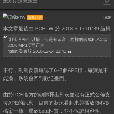
2010-12-16 00:26:22
PCHTW
163
廠商代表
F
本文章最後由 PCHTW 於 2013-5-17 01:39 編輯
引用: APE可以播，但是有杂音，同样的转成FLAC或
320K MP3反而正常
hdlist 發表於 2010-12-14 22:41
不行，剛剛反覆確認了6~7個APE檔，確實是不
能播，系統會回到歡迎畫面。
由於PCH官方的韌體釋出列表並沒有正式公佈支
援APE的訊息，目前的狀況看起來與播放RMVB
檔案一樣，屬於beta性質，並不保證相容性。