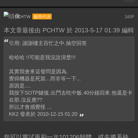
PCHTW
160
廠商代表
F
本文章最後由 PCHTW 於 2013-5-17 01:39 編輯
引用: 謝謝樓主百忙之中.抽空回答
哈哈哈 !!可能是我沒說清楚!!!
其實我會來這發問是因為.
覺得機器是死當...而非等一下...
原因是....
我按下SOTP鍵後.出門去吃中飯.40分鐘回來.他還是卡
在那.沒反應??
所以才會感覺怪 ...
KK2 發表於 2010-12-15 01:20
您可以嘗試再刷一次101206韌體，或先將系統