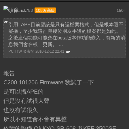
patrick753
150
1080i 高級
F
引用: APE目前應該是只有認檔案格式，但是根本還不
能播，至少我這裡與幾位朋友手邊的檔案都是如此。
之後這個功能可能會在beta版本作功能嵌入，有新的消
息我們會在板上更新。 ...
PCHTW 發表於 2010-12-12 22:41
報告
C200 101206 Firmware 我試了一下
是可以播APE的
但是沒有試很大聲
也沒有試很久
所以不知道會不會有異聲
依我的設備 ONKYO SR-608 及KEF 3500SE